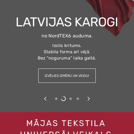
KOMFORTAM
KOMFORTAM
KOLEKCIJA
LINA MĀJA
Latvijas lielākā dvieļu izvēle
Latvijas lielākā dvieļu izvēle
LATVIJAS KAROGI
dizainu klasika, kas nekad nepieviļ
no NordTEX6 auduma.
TAGAD ĪPAŠAIS AKCIJAS PIEDĀVĀJUMS
...izvēlies rakstus, kas piešķir galdam,
Izcils kritums.
virtuvei un mājai īpašu noskaņu.
Stabila forma arī vējā.
Bez “noguruma” laika gaitā.
IZVĒLIES IZMĒRU UN VEIDU!
IZVĒLIES TAGAD!