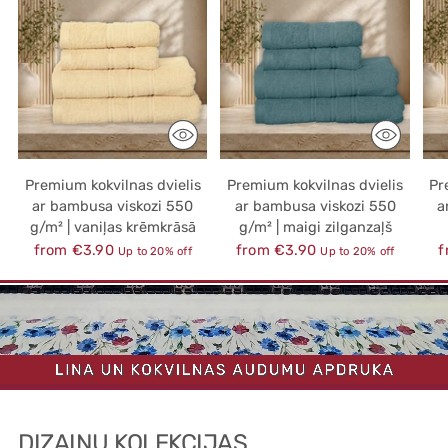
Premium kokvilnas dvielis
Premium kokvilnas dvielis
Pr
ar bambusa viskozi 550
ar bambusa viskozi 550
a
g/m² | vaniļas krēmkrāsā
g/m² | maigi zilganzaļš
Regular
Regular
R
from €3.90
from €3.90
f
Up to 20% off
Up to 20% off
price
price
p
DIZAINU KOLEKCIJAS