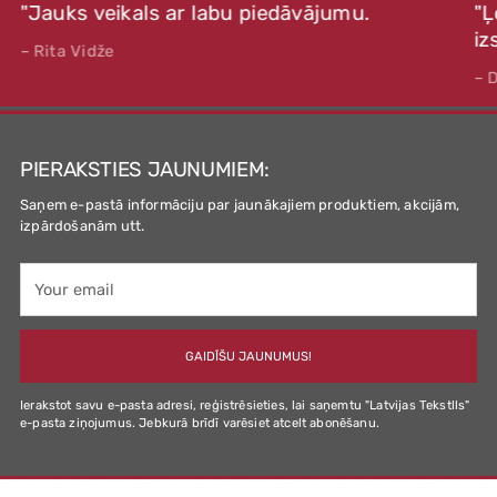
"Jauks veikals ar labu piedāvājumu.
"Ļ
iz
– Rita Vidže
– 
PIERAKSTIES JAUNUMIEM:
Saņem e-pastā informāciju par jaunākajiem produktiem, akcijām,
izpārdošanām utt.
Your
email
GAIDĪŠU JAUNUMUS!
Ierakstot savu e-pasta adresi, reģistrēsieties, lai saņemtu "Latvijas Tekstlls"
e-pasta ziņojumus. Jebkurā brīdī varēsiet atcelt abonēšanu.