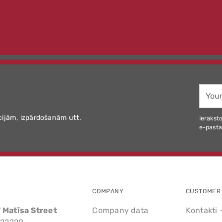
Your
email
cijām, izpārdošanām utt.
Ieraksto
e-pasta
COMPANY
CUSTOMER 
7 Matīsa Street
Company data
Kontakti 