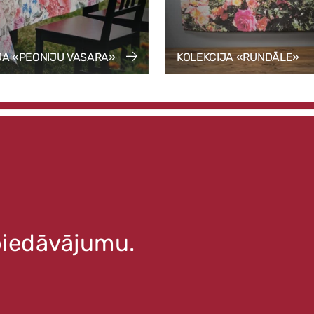
JA «PEONIJU VASARA»
KOLEKCIJA «RUNDĀLE»
 piedāvājumu.