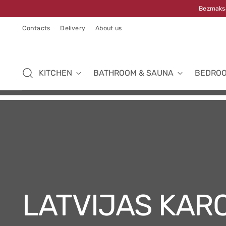
Bezmaksa
Contacts
Delivery
About us
KITCHEN
BATHROOM & SAUNA
BEDRO
KOLEKCIJA
LATVIJAS KAR
LINA MĀJA