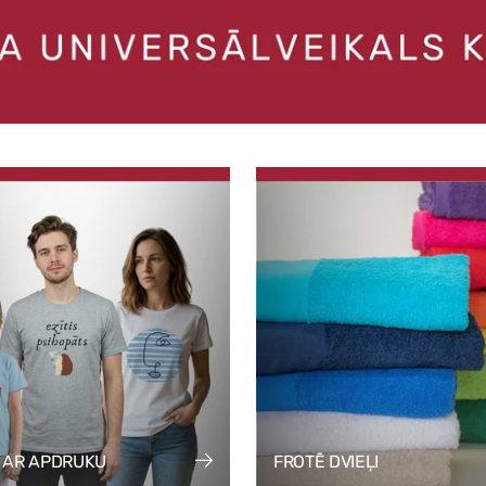
I AR APDRUKU
FROTĒ DVIEĻI