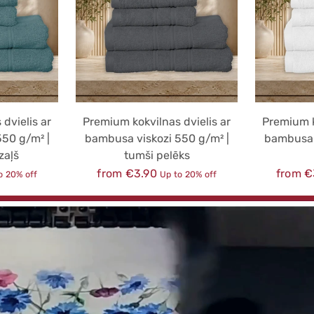
dvielis ar
Premium kokvilnas dvielis ar
Premium k
50 g/m² |
bambusa viskozi 550 g/m² |
bambusa 
zaļš
tumši pelēks
Regular
Regula
from €3.90
from €
o 20% off
Up to 20% off
price
price