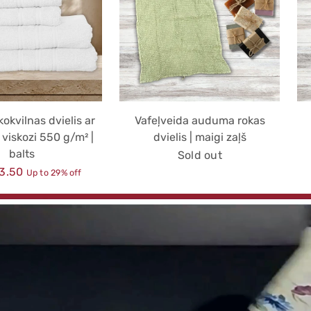
okvilnas dvielis ar
Vafeļveida auduma rokas
viskozi 550 g/m² |
dvielis | maigi zaļš
balts
Sold out
r
3.50
Up to 29% off