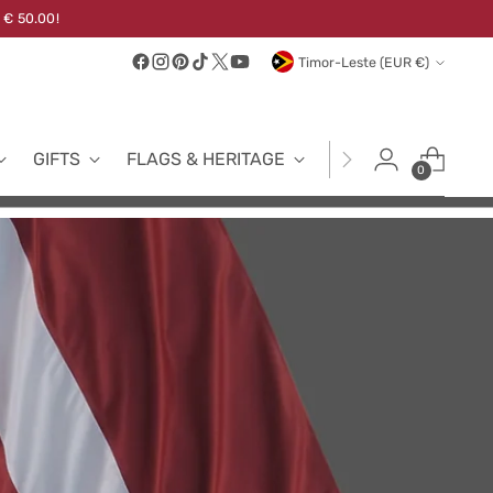
 € 50.00!
Currency
Timor-Leste (EUR €)
GIFTS
FLAGS & HERITAGE
FABRICS
NEW
0