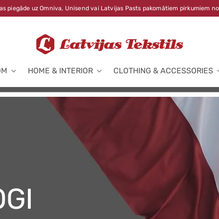
s piegāde uz Omniva, Unisend vai Latvijas Pasts pakomātiem pirkumiem no
OM
HOME & INTERIOR
CLOTHING & ACCESSORIES
OGI