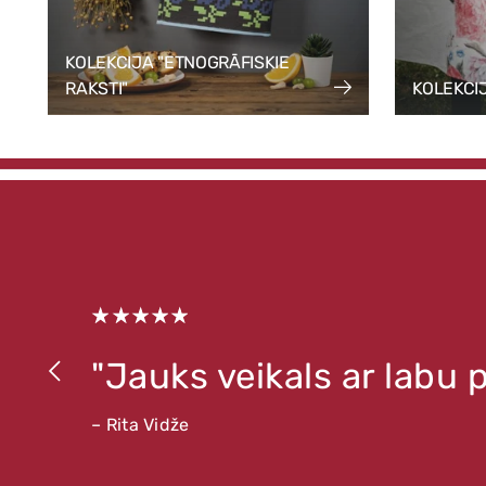
KOLEKCIJA "ETNOGRĀFISKIE
RAKSTI"
KOLEKCI
"Jauks veikals ar labu
– Rita Vidže