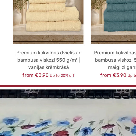
Premium kokvilnas dvielis ar
Premium kokvilnas 
bambusa viskozi 550 g/m² |
bambusa viskozi 5
vaniļas krēmkrāsā
maigi zilgan
Regular
Regular
from €3.90
from €3.90
Up to 20% off
Up t
price
price