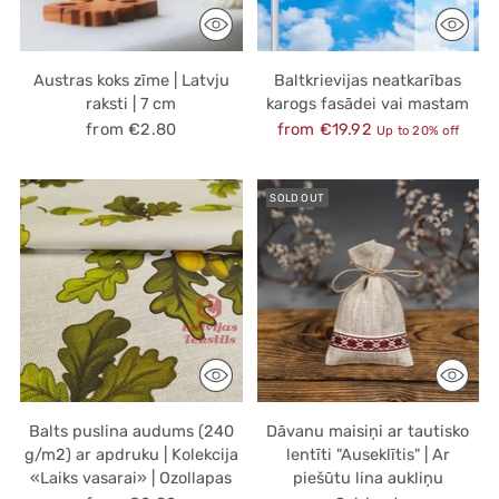
Austras koks zīme | Latvju
Baltkrievijas neatkarības
raksti | 7 cm
karogs fasādei vai mastam
Regular
from €2.80
from €19.92
Up to 20% off
price
SOLD OUT
Balts puslina audums (240
Dāvanu maisiņi ar tautisko
g/m2) ar apdruku | Kolekcija
lentīti "Auseklītis" | Ar
«Laiks vasarai» | Ozollapas
piešūtu lina aukliņu