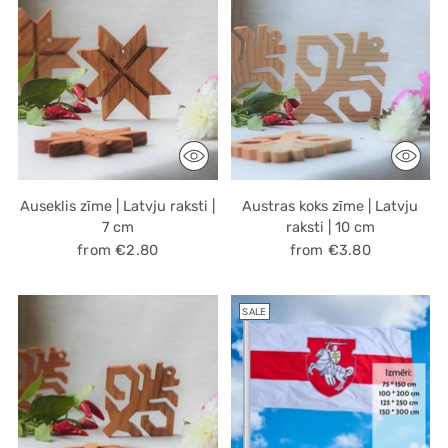
Auseklis zīme | Latvju raksti |
Austras koks zīme | Latvju
7 cm
raksti | 10 cm
from €2.80
from €3.80
SALE