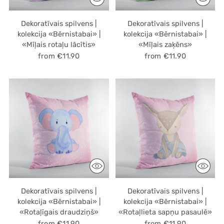
Dekoratīvais spilvens |
Dekoratīvais spilvens |
kolekcija «Bērnistabai» |
kolekcija «Bērnistabai» |
«Mīļais rotaļu lācītis»
«Mīļais zaķēns»
from €11.90
from €11.90
Dekoratīvais spilvens |
Dekoratīvais spilvens |
kolekcija «Bērnistabai» |
kolekcija «Bērnistabai» |
«Rotaļīgais draudziņš»
«Rotaļlieta sapņu pasaulē»
from €11.90
from €11.90