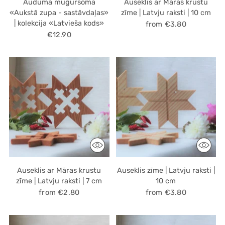
Auduma mugursoma
Auseklis ar Māras krustu
«Aukstā zupa - sastāvdaļas»
zīme | Latvju raksti | 10 cm
| kolekcija «Latvieša kods»
from €3.80
€12.90
Auseklis ar Māras krustu
Auseklis zīme | Latvju raksti |
zīme | Latvju raksti | 7 cm
10 cm
from €2.80
from €3.80