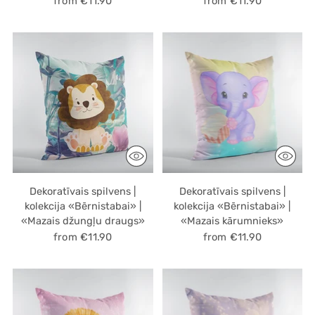
from €11.90
from €11.90
Dekoratīvais spilvens |
Dekoratīvais spilvens |
kolekcija «Bērnistabai» |
kolekcija «Bērnistabai» |
«Mazais džungļu draugs»
«Mazais kārumnieks»
from €11.90
from €11.90