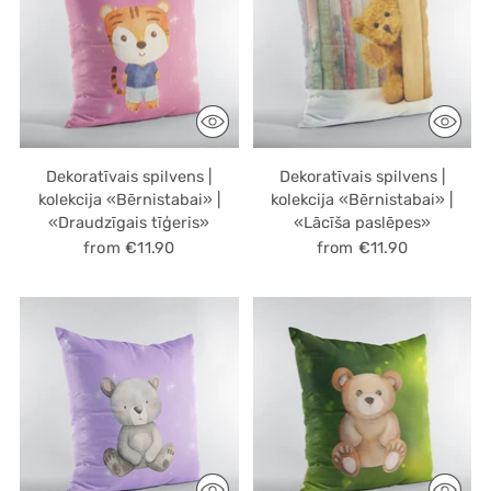
Dekoratīvais spilvens |
Dekoratīvais spilvens |
kolekcija «Bērnistabai» |
kolekcija «Bērnistabai» |
«Draudzīgais tīģeris»
«Lācīša paslēpes»
from €11.90
from €11.90