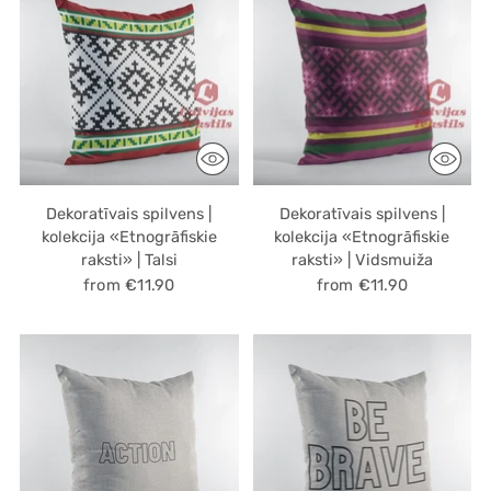
Dekoratīvais spilvens |
Dekoratīvais spilvens |
kolekcija «Etnogrāfiskie
kolekcija «Etnogrāfiskie
raksti» | Talsi
raksti» | Vidsmuiža
from €11.90
from €11.90