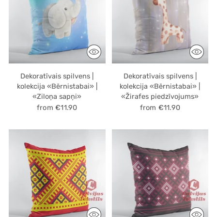
Dekoratīvais spilvens |
Dekoratīvais spilvens |
kolekcija «Bērnistabai» |
kolekcija «Bērnistabai» |
«Ziloņa sapņi»
«Žirafes piedzīvojums»
from €11.90
from €11.90