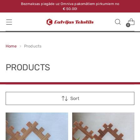
Bezmaksas piegāde uz Omniva pakomātiem pirkumiem no
€ 50.00!
0
Home
Products
PRODUCTS
Sort