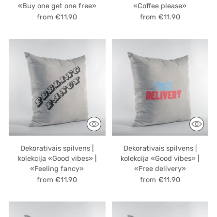
«Buy one get one free»
«Coffee please»
from €11.90
from €11.90
Dekoratīvais spilvens |
Dekoratīvais spilvens |
kolekcija «Good vibes» |
kolekcija «Good vibes» |
«Feeling fancy»
«Free delivery»
from €11.90
from €11.90