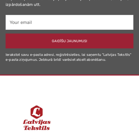
izpārdošanām utt.
Your
email
GAIDĪŠU JAUNUMUS!
Ierakstot savu e-pasta adresi, reģistrēsieties, lai saņemtu "Latvijas Tekstlls"
e-pasta ziņojumus. Jebkurā brīdī varēsiet atcelt abonēšanu.