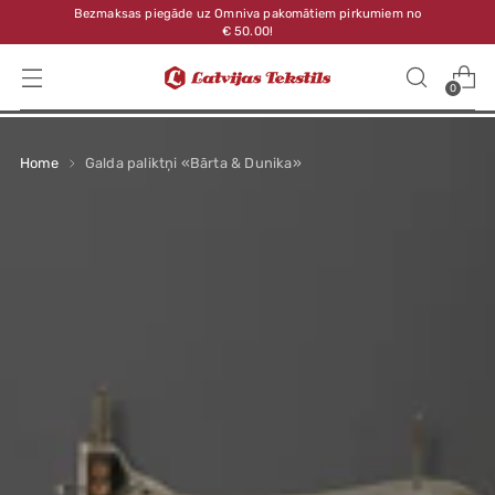
Bezmaksas piegāde uz Omniva pakomātiem pirkumiem no
€ 50.00!
0
Home
Galda paliktņi «Bārta & Dunika»