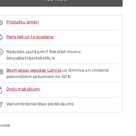
Produktu izmēri
Materiāli un to kopšana
Radušies jautājumi? Rakstiet mums:
birojs@latvijastekstils.lv
Bezmaksas piegāde Latvijā
uz Omniva un Unisend
pakomātiem pirkumiem no 50 €
Droši maksājumi
Vairumtirdzniecības piedāvājums
SHARE