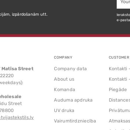
email
cijām, izpārdošanām utt.
Ieraksto
e-pasta
COMPANY
CUSTOMER 
7 Matīsa Street
Company data
Kontakti 
522220
About us
Kontakti 
weekdays):
Komanda
Piegāde
wholesale
Auduma apdruka
Distance
idu Street
778800
UV druka
Privātuma
tvijastekstils.lv
Vairumtirdzniecība
Atmaksas 