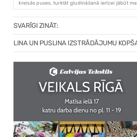
kreisās puses, turklāt gludināšanā ierīcei jābūt ma
SVARĪGI ZINĀT:
LINA UN PUSLINA IZSTRĀDĀJUMU KOPŠ