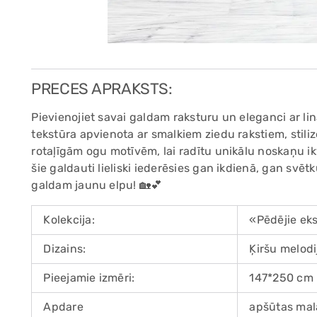
PRECES APRAKSTS:
Pievienojiet savai galdam raksturu un eleganci ar li
tekstūra apvienota ar smalkiem ziedu rakstiem, sti
rotaļīgām ogu motīvēm, lai radītu unikālu noskaņu ik
šie galdauti lieliski iederēsies gan ikdienā, gan svētk
galdam jaunu elpu! 🏡💕
Kolekcija:
«Pēdējie ek
Dizains:
Ķiršu melodi
Pieejamie izmēri:
147*250 cm
Apdare
apšūtas mal