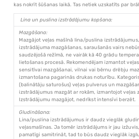
kas nokrīt šūšanas laikā. Tas netiek uzskatīts par brāķ
Lina un puslina izstrādājumu kopšana:
Mazgāšana:
Mazgājot veļas mašīnā lina/puslina izstrādājumus, 
izstrādājuma mazgāšanas, saraušanās vairs nebūs
saudzējošā režīmā, ne vairāk kā 40 grādu tempera
lietošanas procesā. Rekomendējam izmantot veļas
sensitīvai mazgāšanai, vilnai vai bērnu drēbju ma
izmantošana pagarinās drukas noturību. Kategori
(balinātāju saturošus) veļas pulverus un mazgāš
izstrādājumus mazgāt ar rokām, izmantojot veļas 
Izstrādājumu mazgājot, nedrīkst intensīvi berzēt.
Gludināšana:
Lina/puslina izstrādājumus ir daudz vieglāk gludi
veļasmašīnas. Ja tomēr izstrādājums ir jau izžuvi
pamatīgi samitrināt, tad to būs daudz vieglāk izglu