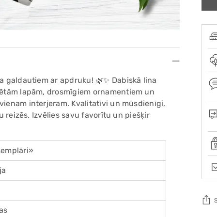
na galdautiem ar apdruku! 🌿✨ Dabiskā lina
lizētām lapām, drosmīgiem ornamentiem un
vienam interjeram. Kvalitatīvi un mūsdienīgi,
u reizēs. Izvēlies savu favorītu un piešķir
semplāri»
ja
as