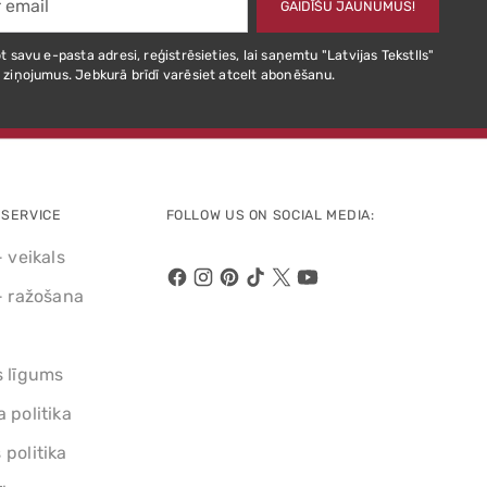
GAIDĪŠU JAUNUMUS!
t savu e-pasta adresi, reģistrēsieties, lai saņemtu "Latvijas Tekstlls"
 ziņojumus. Jebkurā brīdī varēsiet atcelt abonēšanu.
SERVICE
FOLLOW US ON SOCIAL MEDIA:
- veikals
- ražošana
s līgums
 politika
politika