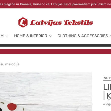
s piegāde uz Omniva, Unisend vai Latvijas Pasts pakomātiem pirkumiem no
OM
HOME & INTERIOR
CLOTHING & ACCESSORIES
ršu melodija
SALE
L
|
«Pē