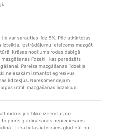
i.
tie var sarauties līdz 5%. Pēc atkārtotas
 izteikta. Izstrādājumu ieteicams mazgāt
tūrā. Krāsas nodilums rodas dabīgā
 mazgāšanas līdzekli, kas paredzēts
zgāšanai. Pareiza mazgāšanas līdzekļa
ski neiesakām izmantot agresīvus
anas līdzekļus. Nerekomendējam
ziepes utml. mazgāšanas līdzekļus.
nāt mitrus jeb tikko izņemtus no
s, to pirms gludināšanas nepieciešams
dināt. Lina lietas ieteicams gludināt no