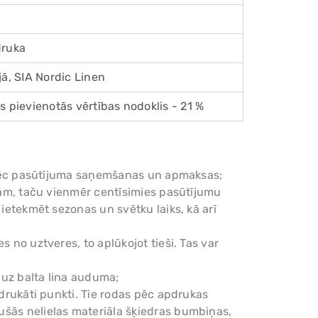
Add
pro
druka
to
you
jā, SIA Nordic Linen
cart
s pievienotās vērtības nodoklis - 21 %
am pēc pasūtījuma saņemšanas un apmaksas;
enām, taču vienmēr centīsimies pasūtījumu
 ietekmēt sezonas un svētku laiks, kā arī
s no uztveres, to aplūkojot tieši. Tas var
 uz balta lina auduma;
pdrukāti punkti. Tie rodas pēc apdrukas
ušās nelielas materiāla šķiedras bumbiņas,