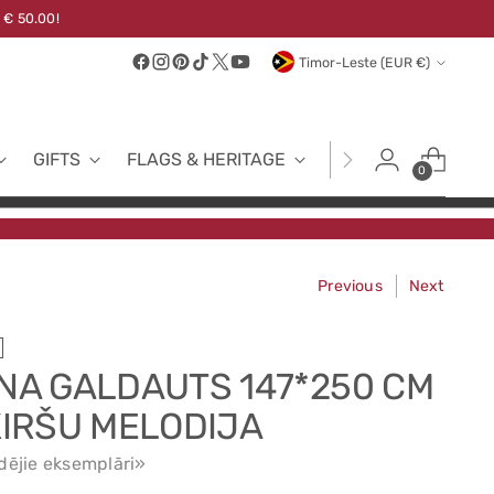
 € 50.00!
Currency
Timor-Leste (EUR €)
GIFTS
FLAGS & HERITAGE
FABRICS
NEW
0
Previous
Next
INA GALDAUTS 147*250 CM
 ĶIRŠU MELODIJA
dējie eksemplāri»