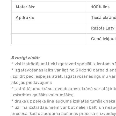
Materiāls:
100% lins
Apdruka:
Tiešā ekrān
Ražots Latvi
Cenā iekļaut
Svarīgi zināt:
* visi izstrādājumi tiek izgatavoti speciāli klient
* izgatavošanas laiks var ilgt no 3 līdz 10 darba di
izpildīt pēc iespējas ātrāk. Izgatavošanas ilgumu var
akcijas piedāvājumi;
* izstrādājumu krāsu atveidojums ekrānā var atšķirtie
izskatīties gaišāks vai tumšāks;
* druka uz pelēka lina auduma izskatās tumšāk nekā
* uz lina izstrādājumiem var būt nelieli balti un nea
procesa, kad uz auduma aušanas procesā ir izveidoj