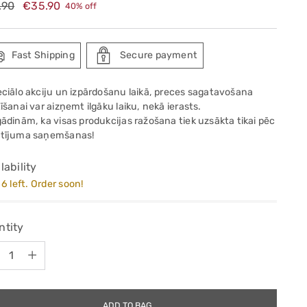
ular
.90
€35.90
40% off
e
Fast Shipping
Secure payment
eciālo akciju un izpārdošanu laikā, preces sagatavošana
īšanai var aizņemt ilgāku laiku, nekā ierasts.
gādinām, ka visas produkcijas ražošana tiek uzsākta tikai pēc
tījuma saņemšanas!
lability
6 left. Order soon!
ntity
ntity
ADD TO BAG