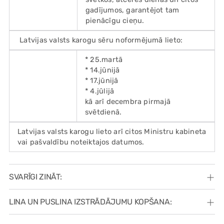
gadījumos, garantējot tam
pienācīgu cieņu.
Latvijas valsts karogu sēru noformējumā lieto:
* 25.martā
* 14.jūnijā
* 17.jūnijā
* 4.jūlijā
kā arī decembra pirmajā
svētdienā.
Latvijas valsts karogu lieto arī citos Ministru kabineta
vai pašvaldību noteiktajos datumos.
SVARĪGI ZINĀT:
LINA UN PUSLINA IZSTRĀDĀJUMU KOPŠANA: