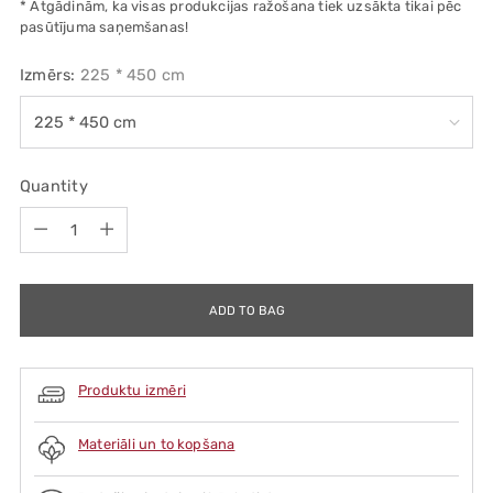
* Atgādinām, ka visas produkcijas ražošana tiek uzsākta tikai pēc
pasūtījuma saņemšanas!
Izmērs:
225 * 450 cm
Quantity
Quantity
ADD TO BAG
Produktu izmēri
Materiāli un to kopšana