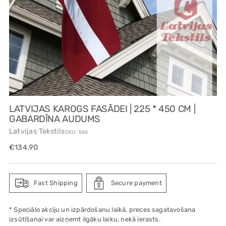
LATVIJAS KAROGS FASĀDEI | 225 * 450 CM |
GABARDĪNA AUDUMS
Latvijas Tekstils
SKU: 566
Regular
€134.90
price
Fast Shipping
Secure payment
* Speciālo akciju un izpārdošanu laikā, preces sagatavošana
izsūtīšanai var aizņemt ilgāku laiku, nekā ierasts.