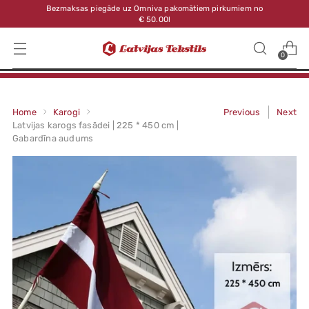
Bezmaksas piegāde uz Omniva pakomātiem pirkumiem no
€ 50.00!
0
Home
Karogi
Previous
Next
Latvijas karogs fasādei | 225 * 450 cm |
Gabardīna audums