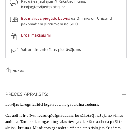
Radušies jautājumi? Rakstiet mums:
birojs@latvijastekstils.lv
Bezmaksas piegāde Latvijā
uz Omniva un Unisend
pakomātiem pirkumiem no 50 €
Droši maksājumi
Vairumtirdzniecības piedāvājums
SHARE
Adding
product
PRECES APRAKSTS:
to
Latvijas karogs fasādei izgatavots no gabardīna auduma.
your
cart
Gabardīns ir blīvs, necaurspīdīgs audums, ko sākotnēji ražoja no vilnas
auduma. Tam ir raksturīgas diognālas rieviņas, kas šim auduma piešķir
skaistu kritumu. Mūsdienās gabardīnu ražo no sintētiskajām šķiedrām,