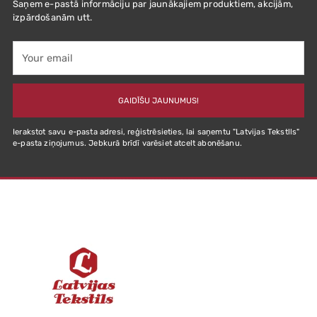
Saņem e-pastā informāciju par jaunākajiem produktiem, akcijām,
izpārdošanām utt.
Your
email
GAIDĪŠU JAUNUMUS!
Ierakstot savu e-pasta adresi, reģistrēsieties, lai saņemtu "Latvijas Tekstlls"
e-pasta ziņojumus. Jebkurā brīdī varēsiet atcelt abonēšanu.