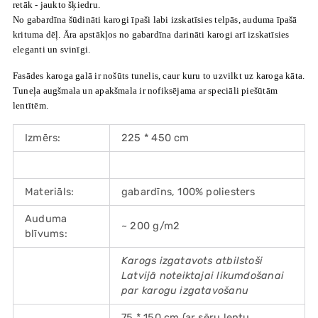
retāk - jaukto šķiedru.
No gabardīna šūdināti karogi īpaši labi izskatīsies telpās, auduma īpašā
krituma dēļ. Āra apstākļos no gabardīna darināti karogi arī izskatīsies
eleganti un svinīgi.
Fasādes karoga galā ir nošūts tunelis, caur kuru to uzvilkt uz karoga kāta.
Tuneļa augšmala un apakšmala ir nofiksējama ar speciāli piešūtām
lentītēm.
Izmērs:
225 * 450 cm
Materiāls:
gabardīns, 100% poliesters
Auduma
~ 200 g/m2
blīvums:
Karogs izgatavots atbilstoši
Latvijā noteiktajai likumdošanai
par karogu izgatavošanu
75 * 150 cm (ar sēru lentu