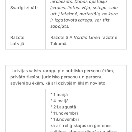
ierobežots. Dabas apstākļu
Svarīgi zināt:
(saules, lietus, vēja, sniega, sala
utt.) ietekmē, materiāls, no kura
ir izgatavots karogs, var tikt
sabojāts.
Ražots
Ražots SIA
Nordic Linen
ražotnē
Latvijā.
Tukumā.
Latvijas valsts karogu pie publisko personu ēkām,
privāto tiesību juridisko personu un personu
apvienību ēkām, kā arī dzīvojām ēkām novieto:
* 1.maijā
* 4.maijā
* 21.augustā
* 11.novembrī
* 18.novembri
kā arī reliģiskajos un ģimenes
svētkos, atceres dienās un citos