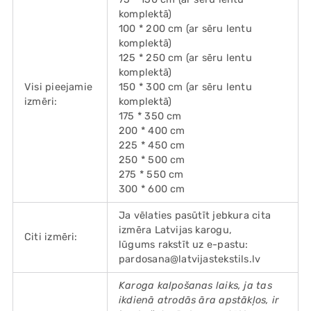
komplektā)
100 * 200 cm
(ar sēru lentu
komplektā)
125 * 250 cm
(ar sēru lentu
komplektā)
Visi pieejamie
150 * 300 cm
(ar sēru lentu
izmēri:
komplektā)
175 * 350 cm
200 * 400 cm
225 * 450 cm
250 * 500 cm
275 * 550 cm
300 * 600 cm
Ja vēlaties pasūtīt jebkura cita
izmēra Latvijas karogu,
Citi izmēri:
lūgums rakstīt uz e-pastu:
pardosana@latvijastekstils.lv
Karoga kalpošanas laiks, ja tas
ikdienā atrodās āra apstākļos, ir