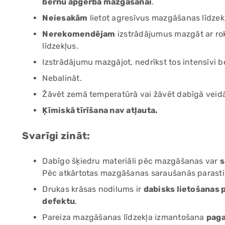
bērnu apģērba mazgāšanai
.
Neiesakām
lietot agresīvus mazgāšanas līdzek
Nerekomendējam
izstrādājumus mazgāt ar rok
līdzekļus.
Izstrādājumu mazgājot, nedrīkst tos intensīvi b
Nebalināt.
Žāvēt zemā temperatūrā vai žāvēt dabīgā veid
Ķīmiskā tīrīšana nav atļauta.
Svarīgi zināt:
Dabīgo šķiedru materiāli pēc mazgāšanas var
s
Pēc atkārtotas mazgāšanas saraušanās parasti v
Drukas krāsas nodilums ir
dabisks lietošanas 
defektu
.
Pareiza mazgāšanas līdzekļa izmantošana
paga