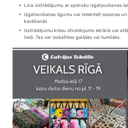
Lina izstrādājumu ar apdruku izgatavošanas lai
Izgatavošanas ilgumu var ietekmēt sezonas un sv
kavēšanās
Izstrādājumu krāsu atveidojums ekrānā var atšķi
tieši. Tas var izskatīties gaišāks vai tumšāks.