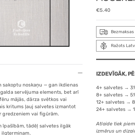
Regular
€5.40
price
Bezmaksas 
Ražots Latv
IZDEVĪGĀK, P
un sakoptu noskaņu — gan ikdienas
4+ salvetes → 3%
s galda servējuma elements, bet arī
8+ salvetes → 5%
sfēru mājās, dārza svētkos vai
12+ salvetes → 8
is kritums ļauj salvetes izmantot
24+ salvetes → 1
ar gredzeniem vai figūrām.
Atlaide tiek pie
ām īpašībām, tādēļ salvetes ilgāk
izmērus un dizai
e ilgtermiņam.