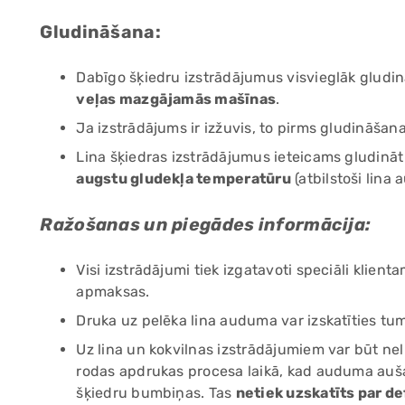
Gludināšana:
Dabīgo šķiedru izstrādājumus visvieglāk gludi
veļas mazgājamās mašīnas
.
Ja izstrādājums ir izžuvis, to pirms gludināšan
Lina šķiedras izstrādājumus ieteicams gludinā
augstu gludekļa temperatūru
(atbilstoši lina
Ražošanas un piegādes informācija:
Visi izstrādājumi tiek izgatavoti speciāli kli
apmaksas.
Druka uz pelēka lina auduma var izskatīties tu
Uz lina un kokvilnas izstrādājumiem var būt neli
rodas apdrukas procesa laikā, kad auduma auša
šķiedru bumbiņas. Tas
netiek uzskatīts par d