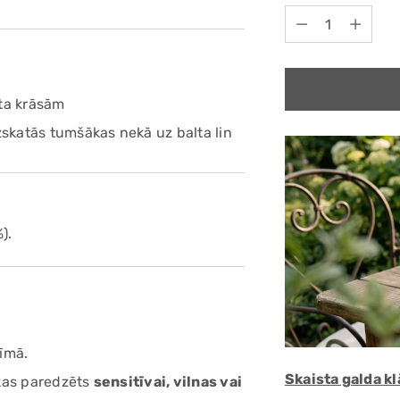
Quantity
nta krāsām
zskatās tumšākas nekā uz balta lin
).
žīmā.
Skaista galda k
 kas paredzēts
sensitīvai, vilnas vai