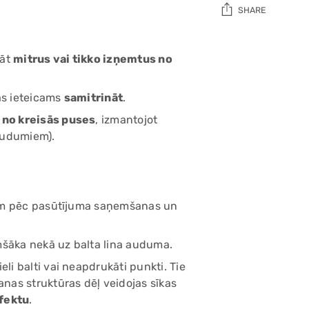
SHARE
Adding
nāt
mitrus vai tikko izņemtus no
product
to
your
as ieteicams
samitrināt
.
cart
t
no kreisās puses
, izmantojot
 audumiem).
entam pēc pasūtījuma saņemšanas un
mšāka nekā uz balta lina auduma.
eli balti vai neapdrukāti punkti. Tie
nas struktūras dēļ veidojas sīkas
efektu
.