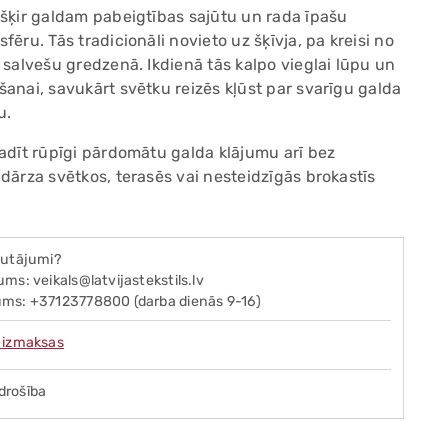
ešķir galdam pabeigtības sajūtu un rada īpašu
fēru. Tās tradicionāli novieto uz šķīvja, pa kreisi no
ā salvešu gredzenā. Ikdienā tās kalpo vieglai lūpu un
šanai, savukārt svētku reizēs kļūst par svarīgu galda
u.
radīt rūpīgi pārdomātu galda klājumu arī bez
 dārza svētkos, terasēs vai nesteidzīgās brokastīs
autājumi?
ms: veikals@latvijastekstils.lv
ms: +37123778800 (darba dienās 9-16)
 izmaksas
drošība