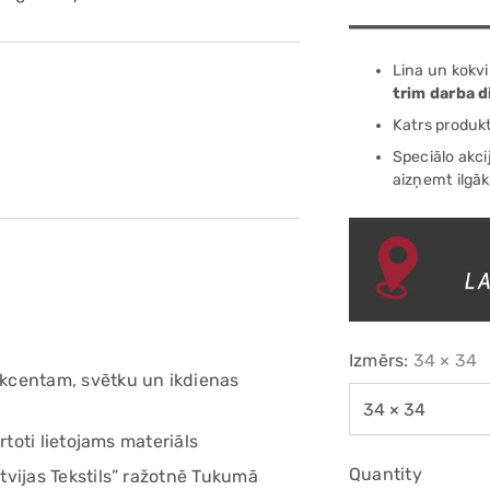
Lina un kokvi
trim darba 
Katrs produk
Speciālo akci
aizņemt ilgāk
Izmērs:
34 × 34
kcentam, svētku un ikdienas
rtoti lietojams materiāls
Quantity
tvijas Tekstils” ražotnē Tukumā