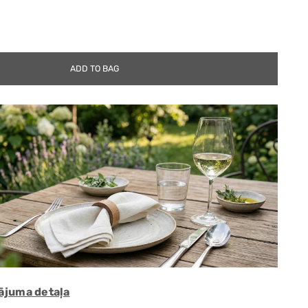
ADD TO BAG
lājuma detaļa