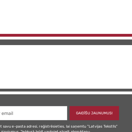
GAIDĪŠU JAUNUMUS!
t savu e-pasta adresi, reģistrēsieties, lai saņemtu "Latvijas Tekstlls"
 ziņojumus. Jebkurā brīdī varēsiet atcelt abonēšanu.