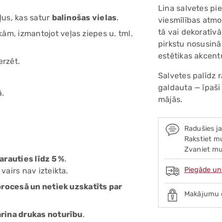
Lina salvetes pi
ļus, kas satur
balinošas vielas
.
viesmīlības atmos
tā vai dekoratīv
ām, izmantojot veļas ziepes u. tml.
pirkstu nosusinā
estētikas akcent
erzēt.
Salvetes palīdz 
galdauta — īpaši
ā.
mājās.
Radušies j
Rakstiet mu
Zvaniet mu
arauties līdz 5 %
.
Piegāde un
airs nav izteikta.
procesā un netiek uzskatīts par
Makājumu 
rina drukas noturību
.