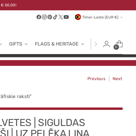
 € 50.00!
Currency
Timor-Leste (EUR €)
GIFTS
FLAGS & HERITAGE
FABRICS
NEW
0
Previous
Next
āfiskie raksti"
LVETES | SIGULDAS
ŠI | UZ PELĒKA LINA