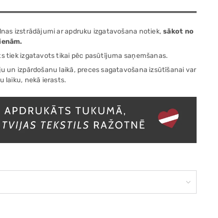
lnas izstrādājumi ar apdruku izgatavošana notiek,
sākot no
dienām.
ts tiek izgatavots tikai pēc pasūtījuma saņemšanas.
ju un izpārdošanu laikā, preces sagatavošana izsūtīšanai var
u laiku, nekā ierasts.