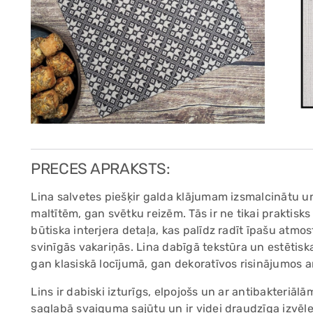
PRECES APRAKSTS:
Lina salvetes piešķir galda klājumam izsmalcinātu 
maltītēm, gan svētku reizēm. Tās ir ne tikai praktisk
būtiska interjera detaļa, kas palīdz radīt īpašu atmo
svinīgās vakariņās. Lina dabīgā tekstūra un estētiska
gan klasiskā locījumā, gan dekoratīvos risinājumos 
Lins ir dabiski izturīgs, elpojošs un ar antibakteriāl
saglabā svaiguma sajūtu un ir videi draudzīga izvēl