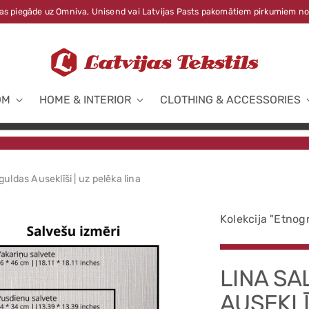
s piegāde uz Omniva, Unisend vai Latvijas Pasts pakomātiem pirkumiem no
OM
HOME & INTERIOR
CLOTHING & ACCESSORIES
guldas Auseklīši | uz pelēka lina
Kolekcija "Etnogr
LINA SA
AUSEKLĪ