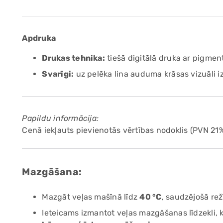
Apdruka
Drukas tehnika:
tiešā digitālā druka ar pigme
Svarīgi:
uz pelēka lina auduma krāsas vizuāli i
Papildu informācija:
Cenā iekļauts pievienotās vērtības nodoklis (PVN 21%
Mazgāšana:
Mazgāt veļas mašīnā līdz
40 °C
, saudzējošā re
Ieteicams izmantot veļas mazgāšanas līdzekli,