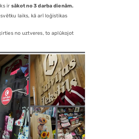
ks ir
sākot no 3 darba dienām.
ētku laiks, kā arī loģistikas
rties no uztveres, to aplūkojot