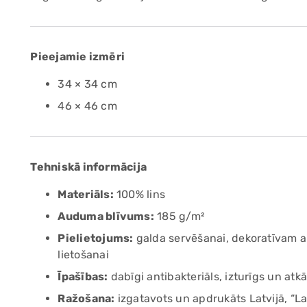
Pieejamie izmēri
34 × 34 cm
46 × 46 cm
Tehniskā informācija
Materiāls:
100% lins
Auduma blīvums:
185 g/m²
Pielietojums:
galda servēšanai, dekoratīvam a
lietošanai
Īpašības:
dabīgi antibakteriāls, izturīgs un atkā
Ražošana:
izgatavots un apdrukāts Latvijā, “La