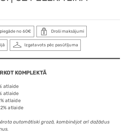
piegāde no 60€
Droši maksājumi
ijā
Izgatavots pēc pasūtījuma
ĒRKOT KOMPLEKTĀ
 atlaide
 atlaide
% atlaide
2% atlaide
mērota automātiski grozā, kombinējot arī dažādus
nus.