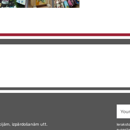
Your
email
cijām, izpārdošanām utt.
Ieraksto
e-pasta