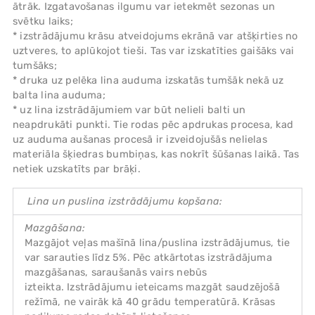
ātrāk. Izgatavošanas ilgumu var ietekmēt sezonas un
svētku laiks;
* izstrādājumu krāsu atveidojums ekrānā var atšķirties no
uztveres, to aplūkojot tieši. Tas var izskatīties gaišāks vai
tumšāks;
* druka uz pelēka lina auduma izskatās tumšāk nekā uz
balta lina auduma;
* uz lina izstrādājumiem var būt nelieli balti un
neapdrukāti punkti. Tie rodas pēc apdrukas procesa, kad
uz auduma aušanas procesā ir izveidojušās nelielas
materiāla šķiedras bumbiņas, kas nokrīt šūšanas laikā. Tas
netiek uzskatīts par brāķi.
Lina un puslina izstrādājumu kopšana:
Mazgāšana:
Mazgājot veļas mašīnā lina/puslina izstrādājumus, tie
var sarauties līdz 5%. Pēc atkārtotas izstrādājuma
mazgāšanas, saraušanās vairs nebūs
izteikta. Izstrādājumu ieteicams mazgāt saudzējošā
režīmā, ne vairāk kā 40 grādu temperatūrā. Krāsas