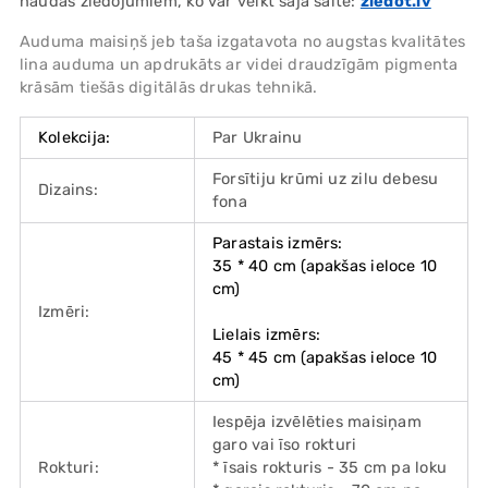
naudas ziedojumiem, ko var veikt šajā saitē:
ziedot.lv
Auduma maisiņš jeb taša izgatavota no augstas kvalitātes
lina auduma un apdrukāts ar videi draudzīgām pigmenta
krāsām tiešās digitālās drukas tehnikā.
Kolekcija:
Par Ukrainu
Forsītiju krūmi uz zilu debesu
Dizains:
fona
Parastais izmērs:
35 * 40 cm (apakšas ieloce 10
cm)
Izmēri:
Lielais izmērs:
45 * 45 cm (apakšas ieloce 10
cm)
Iespēja izvēlēties maisiņam
garo vai īso rokturi
Rokturi:
* īsais rokturis - 35 cm pa loku