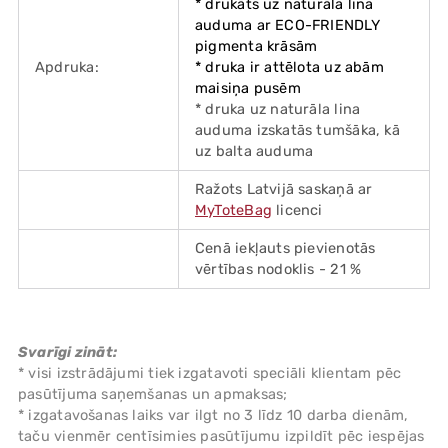
* drukāts uz naturāla lina
auduma ar ECO-FRIENDLY
pigmenta krāsām
Apdruka:
* druka ir attēlota uz abām
maisiņa pusēm
* druka uz naturāla lina
auduma izskatās tumšāka, kā
uz balta auduma
Ražots Latvijā saskaņā ar
MyToteBag
licenci
Cenā iekļauts pievienotās
vērtības nodoklis - 21 %
Svarīgi zināt:
* visi izstrādājumi tiek izgatavoti speciāli klientam pēc
pasūtījuma saņemšanas un apmaksas;
* izgatavošanas laiks var ilgt no 3 līdz 10 darba dienām,
taču vienmēr centīsimies pasūtījumu izpildīt pēc iespējas