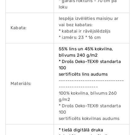
* garais rokturis - 70 cm pa
loku
Iespēja izvēlēties maisiņu ar
vai bez kabatas:
Kabata:
* kabatai ir rāvējslēdzējs
* izmērs: 23 * 16 cm
55% lins un 45% kokvilna,
blīvums 240 g/m2
* Drošs Oeko-TEX® standarta
100
sertificēts lins audums
------------------------------
Materiāls:
------------------
100% kokvilna, blīvums 260
g/m2
* Drošs Oeko-TEX® standarta
100
sertificēts kokvilnas audums
* tiešā digitālā druka