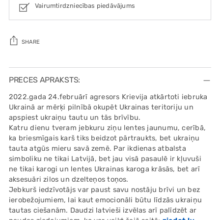
Vairumtirdzniecības piedāvājums
SHARE
Adding
product
PRECES APRAKSTS:
to
2022.gada 24.februārī agresors Krievija atkārtoti iebruka
your
Ukrainā ar mērķi pilnībā okupēt Ukrainas teritoriju un
cart
apspiest ukraiņu tautu un tās brīvību.
Katru dienu tveram jebkuru ziņu lentes jaunumu, cerībā,
ka briesmīgais karš tiks beidzot pārtraukts, bet ukraiņu
tauta atgūs mieru savā zemē. Par ikdienas atbalsta
simboliku ne tikai Latvijā, bet jau visā pasaulē ir kļuvuši
ne tikai karogi un lentes Ukrainas karoga krāsās, bet arī
aksesuāri zilos un dzelteņos toņos.
Jebkurš iedzīvotājs var paust savu nostāju brīvi un bez
ierobežojumiem, lai kaut emocionāli būtu līdzās ukraiņu
tautas ciešanām. Daudzi latvieši izvēlas arī palīdzēt ar