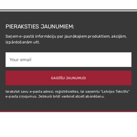
PIERAKSTIES JAUNUMIEM:
Saņem e-pastā informāciju par jaunākajiem produktiem, akcijām,
izpārdošanām utt.
Your
email
GAIDĪŠU JAUNUMUS!
Ierakstot savu e-pasta adresi, reģistrēsieties, lai saņemtu "Latvijas Tekstlls"
e-pasta ziņojumus. Jebkurā brīdī varēsiet atcelt abonēšanu.