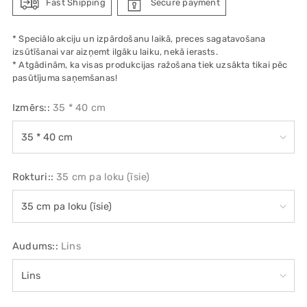
Fast Shipping
Secure payment
* Speciālo akciju un izpārdošanu laikā, preces sagatavošana
izsūtīšanai var aizņemt ilgāku laiku, nekā ierasts.
* Atgādinām, ka visas produkcijas ražošana tiek uzsākta tikai pēc
pasūtījuma saņemšanas!
Izmērs::
35 * 40 cm
Rokturi::
35 cm pa loku (īsie)
Audums::
Lins