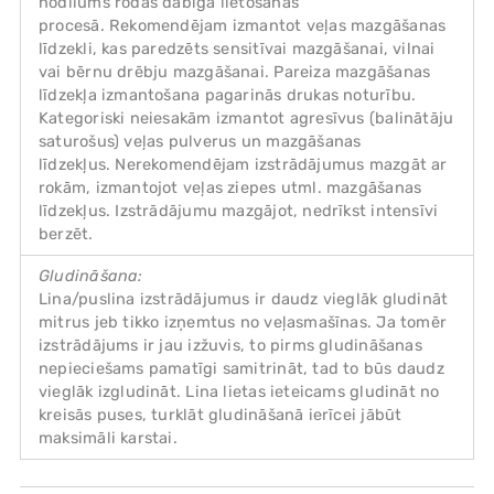
nodilums rodas dabīgā lietošanas
procesā. Rekomendējam izmantot veļas mazgāšanas
līdzekli, kas paredzēts sensitīvai mazgāšanai, vilnai
vai bērnu drēbju mazgāšanai. Pareiza mazgāšanas
līdzekļa izmantošana pagarinās drukas noturību.
Kategoriski neiesakām izmantot agresīvus (balinātāju
saturošus) veļas pulverus un mazgāšanas
līdzekļus. Nerekomendējam izstrādājumus mazgāt ar
rokām, izmantojot veļas ziepes utml. mazgāšanas
līdzekļus. Izstrādājumu mazgājot, nedrīkst intensīvi
berzēt.
Gludināšana:
Lina/puslina izstrādājumus ir daudz vieglāk gludināt
mitrus jeb tikko izņemtus no veļasmašīnas. Ja tomēr
izstrādājums ir jau izžuvis, to pirms gludināšanas
nepieciešams pamatīgi samitrināt, tad to būs daudz
vieglāk izgludināt. Lina lietas ieteicams gludināt no
kreisās puses, turklāt gludināšanā ierīcei jābūt
maksimāli karstai.