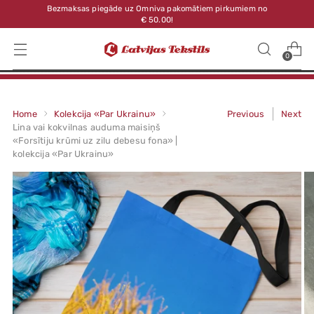
Bezmaksas piegāde uz Omniva pakomātiem pirkumiem no
€ 50.00!
0
Home
Kolekcija «Par Ukrainu»
Previous
Next
Lina vai kokvilnas auduma maisiņš
«Forsītiju krūmi uz zilu debesu fona» |
kolekcija «Par Ukrainu»