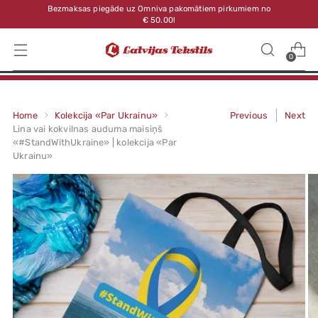
Bezmaksas piegāde uz Omniva pakomātiem pirkumiem no
€ 50.00!
0
Home
Kolekcija «Par Ukrainu»
Previous
Next
Lina vai kokvilnas auduma maisiņš
«#StandWithUkraine» | kolekcija «Par
Ukrainu»