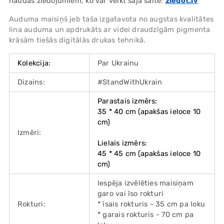
naudas ziedojumiem, ko var veikt šajā saitē:
ziedot.lv
Auduma maisiņš jeb taša izgatavota no augstas kvalitātes
lina auduma un apdrukāts ar videi draudzīgām pigmenta
krāsām tiešās digitālās drukas tehnikā.
Kolekcija:
Par Ukrainu
Dizains:
#StandWithUkrain
Parastais izmērs:
35 * 40 cm (apakšas ieloce 10
cm)
Izmēri:
Lielais izmērs:
45 * 45 cm (apakšas ieloce 10
cm)
Iespēja izvēlēties maisiņam
garo vai īso rokturi
Rokturi:
* īsais rokturis - 35 cm pa loku
* garais rokturis - 70 cm pa