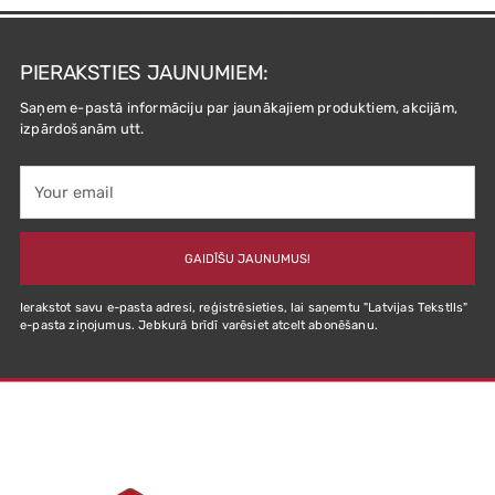
PIERAKSTIES JAUNUMIEM:
Saņem e-pastā informāciju par jaunākajiem produktiem, akcijām,
izpārdošanām utt.
Your
email
GAIDĪŠU JAUNUMUS!
Ierakstot savu e-pasta adresi, reģistrēsieties, lai saņemtu "Latvijas Tekstlls"
e-pasta ziņojumus. Jebkurā brīdī varēsiet atcelt abonēšanu.