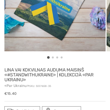
LINA VAI KOKVILNAS AUDUMA MAISIŅŠ
«#STANDWITHUKRAINE» | KOLEKCIJA «PAR
UKRAINU»
«Par Ukrainu»
SKU: 5001658-35
Regular
€15.40
price