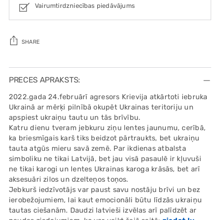
Vairumtirdzniecības piedāvājums
SHARE
Adding
product
PRECES APRAKSTS:
to
2022.gada 24.februārī agresors Krievija atkārtoti iebruka
your
Ukrainā ar mērķi pilnībā okupēt Ukrainas teritoriju un
cart
apspiest ukraiņu tautu un tās brīvību.
Katru dienu tveram jebkuru ziņu lentes jaunumu, cerībā,
ka briesmīgais karš tiks beidzot pārtraukts, bet ukraiņu
tauta atgūs mieru savā zemē. Par ikdienas atbalsta
simboliku ne tikai Latvijā, bet jau visā pasaulē ir kļuvuši
ne tikai karogi un lentes Ukrainas karoga krāsās, bet arī
aksesuāri zilos un dzelteņos toņos.
Jebkurš iedzīvotājs var paust savu nostāju brīvi un bez
ierobežojumiem, lai kaut emocionāli būtu līdzās ukraiņu
tautas ciešanām. Daudzi latvieši izvēlas arī palīdzēt ar