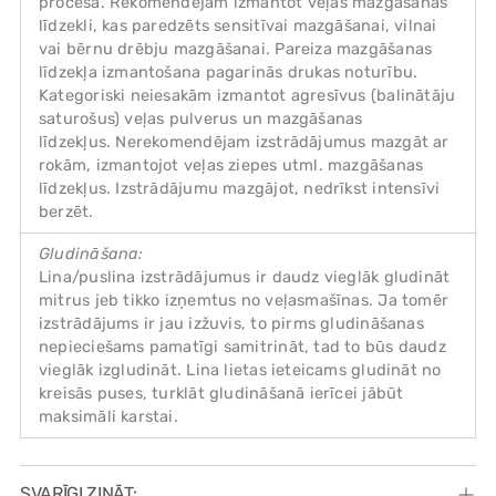
procesā. Rekomendējam izmantot veļas mazgāšanas
līdzekli, kas paredzēts sensitīvai mazgāšanai, vilnai
vai bērnu drēbju mazgāšanai. Pareiza mazgāšanas
līdzekļa izmantošana pagarinās drukas noturību.
Kategoriski neiesakām izmantot agresīvus (balinātāju
saturošus) veļas pulverus un mazgāšanas
līdzekļus. Nerekomendējam izstrādājumus mazgāt ar
rokām, izmantojot veļas ziepes utml. mazgāšanas
līdzekļus. Izstrādājumu mazgājot, nedrīkst intensīvi
berzēt.
Gludināšana:
Lina/puslina izstrādājumus ir daudz vieglāk gludināt
mitrus jeb tikko izņemtus no veļasmašīnas. Ja tomēr
izstrādājums ir jau izžuvis, to pirms gludināšanas
nepieciešams pamatīgi samitrināt, tad to būs daudz
vieglāk izgludināt. Lina lietas ieteicams gludināt no
kreisās puses, turklāt gludināšanā ierīcei jābūt
maksimāli karstai.
SVARĪGI ZINĀT: