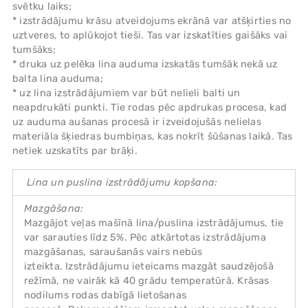
svētku laiks;
* izstrādājumu krāsu atveidojums ekrānā var atšķirties no
uztveres, to aplūkojot tieši. Tas var izskatīties gaišāks vai
tumšāks;
* druka uz pelēka lina auduma izskatās tumšāk nekā uz
balta lina auduma;
* uz lina izstrādājumiem var būt nelieli balti un
neapdrukāti punkti. Tie rodas pēc apdrukas procesa, kad
uz auduma aušanas procesā ir izveidojušās nelielas
materiāla šķiedras bumbiņas, kas nokrīt šūšanas laikā. Tas
netiek uzskatīts par brāķi.
Lina un puslina izstrādājumu kopšana:
Mazgāšana:
Mazgājot veļas mašīnā lina/puslina izstrādājumus, tie
var sarauties līdz 5%. Pēc atkārtotas izstrādājuma
mazgāšanas, saraušanās vairs nebūs
izteikta. Izstrādājumu ieteicams mazgāt saudzējošā
režīmā, ne vairāk kā 40 grādu temperatūrā. Krāsas
nodilums rodas dabīgā lietošanas