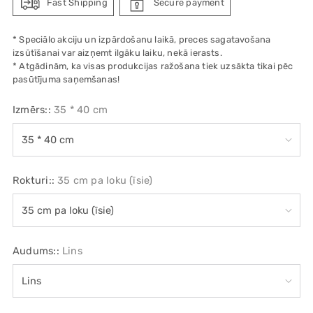
Fast Shipping
Secure payment
* Speciālo akciju un izpārdošanu laikā, preces sagatavošana
izsūtīšanai var aizņemt ilgāku laiku, nekā ierasts.
* Atgādinām, ka visas produkcijas ražošana tiek uzsākta tikai pēc
pasūtījuma saņemšanas!
Izmērs::
35 * 40 cm
Rokturi::
35 cm pa loku (īsie)
Audums::
Lins