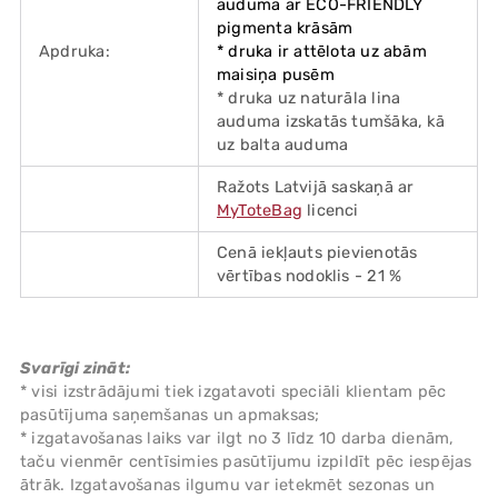
auduma ar ECO-FRIENDLY
pigmenta krāsām
Apdruka:
* druka ir attēlota uz abām
maisiņa pusēm
* druka uz naturāla lina
auduma izskatās tumšāka, kā
uz balta auduma
Ražots Latvijā saskaņā ar
MyToteBag
licenci
Cenā iekļauts pievienotās
vērtības nodoklis - 21 %
Svarīgi zināt:
* visi izstrādājumi tiek izgatavoti speciāli klientam pēc
pasūtījuma saņemšanas un apmaksas;
* izgatavošanas laiks var ilgt no 3 līdz 10 darba dienām,
taču vienmēr centīsimies pasūtījumu izpildīt pēc iespējas
ātrāk. Izgatavošanas ilgumu var ietekmēt sezonas un