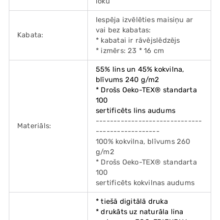
loku
Iespēja izvēlēties maisiņu ar
vai bez kabatas:
Kabata:
* kabatai ir rāvējslēdzējs
* izmērs: 23 * 16 cm
55% lins un 45% kokvilna,
blīvums 240 g/m2
* Drošs Oeko-TEX® standarta
100
sertificēts lins audums
------------------------------
Materiāls:
------------------
100% kokvilna, blīvums 260
g/m2
* Drošs Oeko-TEX® standarta
100
sertificēts kokvilnas audums
* tiešā digitālā druka
* drukāts uz naturāla lina