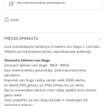
Vairumtirdzniecības piedāvājums
SHARE
Adding
product
PRECES APRAKSTS:
to
Lina izstrādājumu kolekcija
Vinsents van Gogs
ir
Latvijas
your
Tekstils
pirmā klasikas darbu reprodukcijas kolekcija.
cart
Vinsents Villems van Gogs
(
Vincent Willem van Gogh
, 1853 -1890)
bija nīderlandiešu gleznotājs, postimpresionisma
pārstāvis.
Kopumā van Gogs radīja vairāk nekā 2000 darbu,
to skaitā 900 gleznu un 1100 zīmējumu un skiču.
Savus slavenākos darbus viņš radīja pēdējo divu dzīves
gadu laikā.
Tiek uzskatīts, ka van Gogs būtiski ir ietekmējis 20.
gadsimta mākslu,