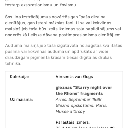
tostarp ekspresionismu un fovismu.
Šos lina izstrādājumus novērtēs gan īpaša dizaina
cienītājus, gan īsteni mākslas fani. Lina vai kokvilnas
maisiņš jeb taša būs izcils ikdienas soļa papildinājums vai
noderēs kā lieliska dāvana postimpresionisma cienītājiem.
Auduma maisiņš jeb taša izgatavota no augstas kvalitātes
puslina vai kokvilnas auduma un apdrukāts ar videi
draudzīgām pigmenta krāsām tiešās digitālās drukas
tehnikā.
Kolekcija:
Vinsents van Gogs
gleznas "Starry night over
the Rhone
" fragments
Uz maisiņa:
Arles, September 1888
Glezna apskatāma: Paris,
Musee d'Orsay
Parastais izmērs: