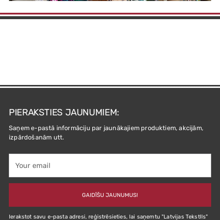
PIERAKSTIES JAUNUMIEM:
Saņem e-pastā informāciju par jaunākajiem produktiem, akcijām,
izpārdošanām utt.
Your
email
GAIDĪŠU JAUNUMUS!
Ierakstot savu e-pasta adresi, reģistrēsieties, lai saņemtu "Latvijas Tekstlls"