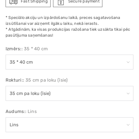
Fast Shipping
Secure payment
* Speciālo akciju un izpārdošanu laikā, preces sagatavošana
izsūtīšanai var aizņemt ilgāku laiku, nekā ierasts.
* Atgādinām, ka visas produkcijas ražošana tiek uzsākta tikai pēc
pasūtījuma saņemšanas!
Izmērs::
35 * 40 cm
Rokturi::
35 cm pa loku (īsie)
Audums::
Lins