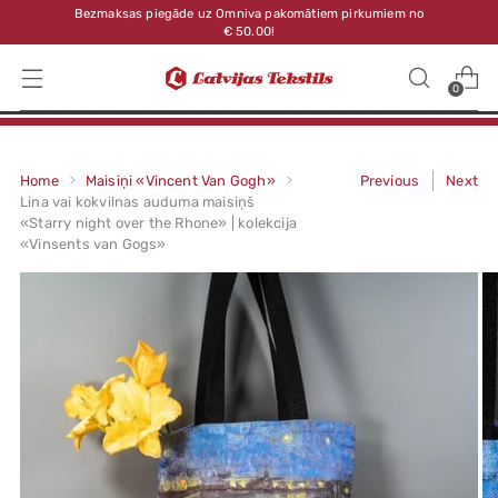
Bezmaksas piegāde uz Omniva pakomātiem pirkumiem no
€ 50.00!
0
Home
Maisiņi «Vincent Van Gogh»
Previous
Next
Lina vai kokvilnas auduma maisiņš
«Starry night over the Rhone» | kolekcija
«Vinsents van Gogs»