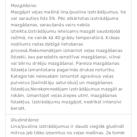
Mazgāšana:
Mazgājot veļas mašīnā lina/puslina izstrādājumus, tie
var sarauties līdz 5%. Pēc atkārtotas izstrādājuma
mazgāšanas, saraušanās vairs nebūs
izteikta.Izstrādājumu ieteicams mazgāt saudzējošā
režīmā, ne vairāk kā 40 grādu temperatūrā. Krāsas
nodilums rodas dabīgā lietošanas
procesā.Rekomendējam izmantot veļas mazgāšanas
līdzekli, kas paredzēts sensitīvai mazgāšanai, vilnai
vai bērnu drēbju mazgāšanai. Pareiza mazgāšanas
līdzekļa izmantošana pagarinās drukas noturību.
Kategoriski neiesakām izmantot agresīvus veļas
pulverus (balinātāju saturošus) un mazgāšanas
līdzekļus.Nerekomnedējam izstrādājumus mazgāt ar
rokām, izmantojot veļas ziepes utml, mazgāšanas
līdzekļus. Izstrādājumu mazgājot, nedrīkst intensīvi
berzēt.
Gludināšana:
Lina/puslina izstrādājumus ir daudz vieglāk gludināt
mitrus jeb tikko izņemtus no veļas mašīnas. Ja tomēr