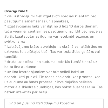
Svarīgi zināt:
* visi izstrādājumi tiek izgatavoti speciāli klientam pēc
pasūtījuma saņemšanas un apmaksas;
* izgatavošanas laiks var ilgt no 3 līdz 10 darba dienām,
taču vienmēr centīsimies pasūtījumu izpildīt pēc iespējas
ātrāk. Izgatavošanas ilgumu var ietekmēt sezonas un
svētku laiks;
* izstrādājumu krāsu atveidojums ekrānā var atšķirties no
uztveres to aplūkojot tieši. Tas var izskatīties gaišāks vai
tumšāks;
* druka uz pelēka lina auduma izskatās tumšāk nekā uz
balta lina auduma;
* uz lina izstrādājumiem var būt nelieli balti un
neapdrukāti punkti. Tie rodas pēc apdrukas procesa, kad
uz auduma aušanas procesā ir izveidojušās nelielas
materiāla šķiedras bumbiņas, kas nokrīt šūšanas laikā. Tas
netiek uzskatīts par brāķi.
Lina un puslina izstrādājumu kopšana: