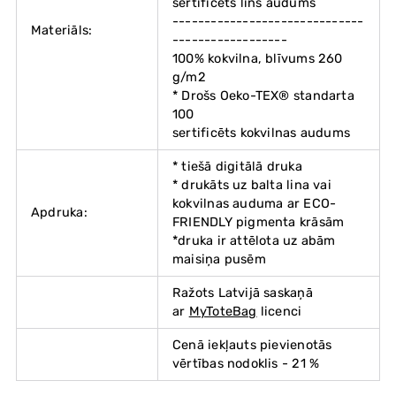
sertificēts lins audums
------------------------------
Materiāls:
------------------
100% kokvilna, blīvums 260
g/m2
* Drošs Oeko-TEX® standarta
100
sertificēts kokvilnas audums
* tiešā digitālā druka
* drukāts uz balta lina vai
kokvilnas auduma ar ECO-
Apdruka:
FRIENDLY pigmenta krāsām
*druka ir attēlota uz abām
maisiņa pusēm
Ražots Latvijā saskaņā
ar
MyToteBag
licenci
Cenā iekļauts pievienotās
vērtības nodoklis - 21 %