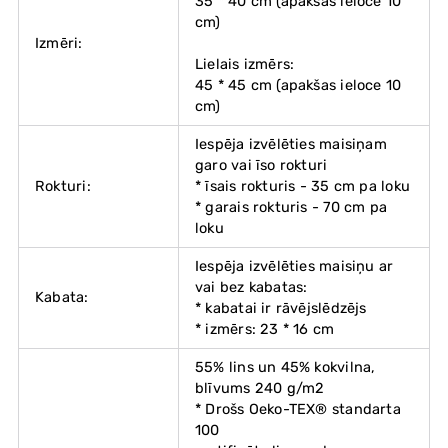
35 * 40 cm (apakšas ieloce 10
cm)
Izmēri:
Lielais izmērs:
45 * 45 cm (apakšas ieloce 10
cm)
Iespēja izvēlēties maisiņam
garo vai īso rokturi
Rokturi:
* īsais rokturis - 35 cm pa loku
* garais rokturis - 70 cm pa
loku
Iespēja izvēlēties maisiņu ar
vai bez kabatas:
Kabata:
* kabatai ir rāvējslēdzējs
* izmērs: 23 * 16 cm
55% lins un 45% kokvilna,
blīvums 240 g/m2
* Drošs Oeko-TEX® standarta
100