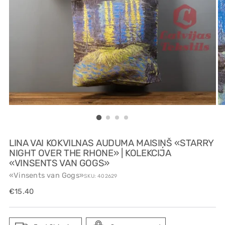
LINA VAI KOKVILNAS AUDUMA MAISIŅŠ «STARRY
NIGHT OVER THE RHONE» | KOLEKCIJA
«VINSENTS VAN GOGS»
«Vinsents van Gogs»
SKU: 402629
Regular
€15.40
price