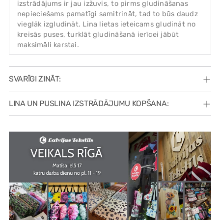
izstrādājums ir jau izžuvis, to pirms gludināšanas
nepieciešams pamatīgi samitrināt, tad to būs daudz
vieglāk izgludināt. Lina lietas ieteicams gludināt no
kreisās puses, turklāt gludināšanā ierīcei jābūt
maksimāli karstai.
SVARĪGI ZINĀT:
LINA UN PUSLINA IZSTRĀDĀJUMU KOPŠANA: