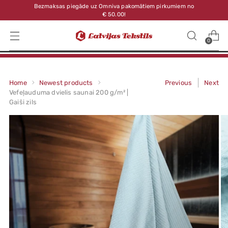
Bezmaksas piegāde uz Omniva pakomātiem pirkumiem no
€ 50.00!
0
Home
Newest products
Previous
Next
Vefeļauduma dvielis saunai 200 g/m² |
Gaiši zils