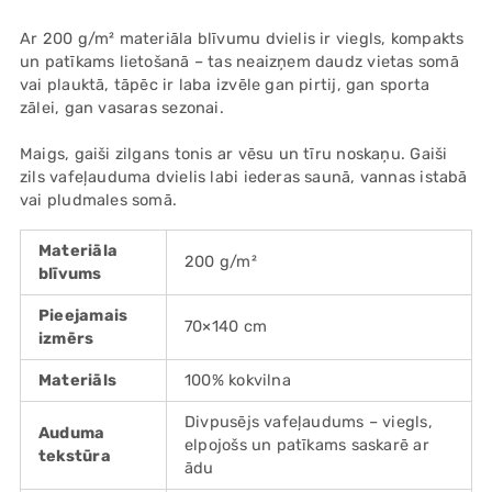
Ar 200 g/m² materiāla blīvumu dvielis ir viegls, kompakts
un patīkams lietošanā – tas neaizņem daudz vietas somā
vai plauktā, tāpēc ir laba izvēle gan pirtij, gan sporta
zālei, gan vasaras sezonai.
Maigs, gaiši zilgans tonis ar vēsu un tīru noskaņu. Gaiši
zils vafeļauduma dvielis labi iederas saunā, vannas istabā
vai pludmales somā.
Materiāla
200 g/m²
blīvums
Pieejamais
70×140 cm
izmērs
Materiāls
100% kokvilna
Divpusējs vafeļaudums – viegls,
Auduma
elpojošs un patīkams saskarē ar
tekstūra
ādu