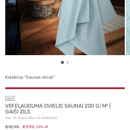
Kolekcija "Saunas dvieļi"
SALE
VEFEĻAUDUMA DVIELIS SAUNAI 200 G/M² |
GAIŠI ZILS
SKU: 70-Sauna-Blue-OLSAUNA200
Regular
€12.90
€9.90
23% off