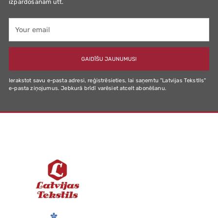
izpārdošanām utt.
Your
email
GAIDĪŠU JAUNUMUS!
Ierakstot savu e-pasta adresi, reģistrēsieties, lai saņemtu "Latvijas Tekstlls"
e-pasta ziņojumus. Jebkurā brīdī varēsiet atcelt abonēšanu.