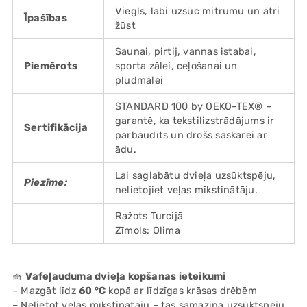
Viegls, labi uzsūc mitrumu un ātri
Īpašības
žūst
Saunai, pirtij, vannas istabai,
Piemērots
sporta zālei, ceļošanai un
pludmalei
STANDARD 100 by OEKO-TEX® –
garantē, ka tekstilizstrādājums ir
Sertifikācija
pārbaudīts un drošs saskarei ar
ādu.
Lai saglabātu dvieļa uzsūktspēju,
Piezīme:
nelietojiet veļas mīkstinātāju.
Ražots Turcijā
Zīmols: Olima
🧺
Vafeļauduma dvieļa kopšanas ieteikumi
– Mazgāt līdz
60 °C
kopā ar līdzīgas krāsas drēbēm
– Nelietot veļas mīkstinātāju – tas samazina uzsūktspēju