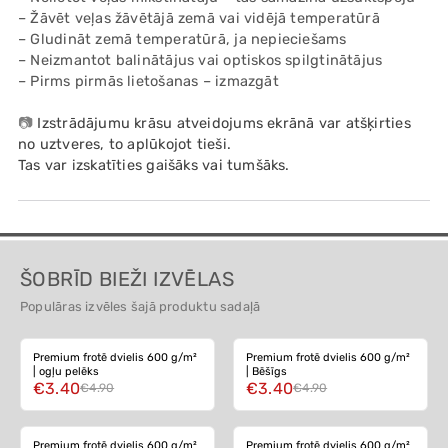
– Žāvēt veļas žāvētājā zemā vai vidējā temperatūrā
– Gludināt zemā temperatūrā, ja nepieciešams
– Neizmantot balinātājus vai optiskos spilgtinātājus
– Pirms pirmās lietošanas – izmazgāt
📷
Izstrādājumu krāsu atveidojums ekrānā var atšķirties
no uztveres, to aplūkojot tieši.
Tas var izskatīties gaišāks vai tumšāks.
ŠOBRĪD BIEŽI IZVĒLAS
Populāras izvēles šajā produktu sadaļā
-30%
-30%
Premium frotē dvielis 600 g/m²
Premium frotē dvielis 600 g/m²
| ogļu pelēks
| Bēšīgs
€3.40
€3.40
€4.90
€4.90
-30%
-30%
Premium frotē dvielis 600 g/m²
Premium frotē dvielis 600 g/m²