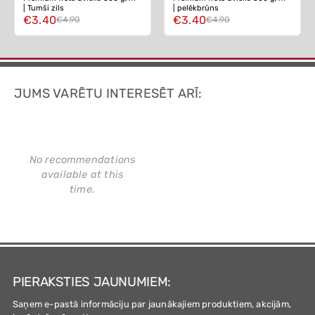
| Tumši zils
| pelēkbrūns
€3.40
€3.40
€4.90
€4.90
JUMS VARĒTU INTERESĒT ARĪ:
No recommendations
available at this
time.
PIERAKSTIES JAUNUMIEM:
Saņem e-pastā informāciju par jaunākajiem produktiem, akcijām,