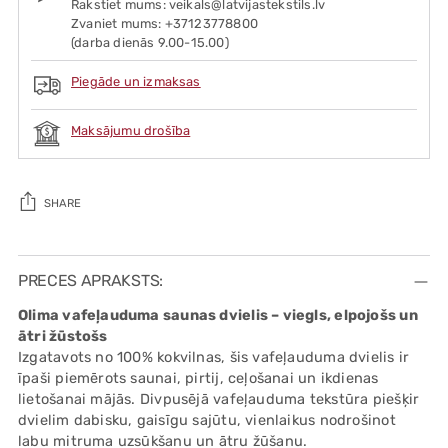
Rakstiet mums: veikals@latvijastekstils.lv
Zvaniet mums: +37123778800
(darba dienās 9.00-15.00)
Piegāde un izmaksas
Maksājumu drošība
SHARE
Adding
product
PRECES APRAKSTS:
to
Olima vafeļauduma saunas dvielis – viegls, elpojošs un
your
ātri žūstošs
cart
Izgatavots no 100% kokvilnas, šis vafeļauduma dvielis ir
īpaši piemērots saunai, pirtij, ceļošanai un ikdienas
lietošanai mājās. Divpusējā vafeļauduma tekstūra piešķir
dvielim dabisku, gaisīgu sajūtu, vienlaikus nodrošinot
labu mitruma uzsūkšanu un ātru žūšanu.