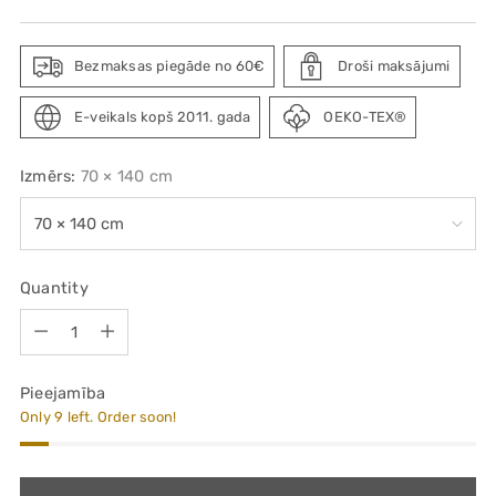
price
Bezmaksas piegāde no 60€
Droši maksājumi
E-veikals kopš 2011. gada
OEKO-TEX®
Izmērs:
70 × 140 cm
Quantity
Quantity
Pieejamība
Only 9 left. Order soon!