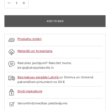
Quantity
ADD TO BAG
Produktu izmēri
Materiāli un to kopšana
Radušies jautājumi? Rakstiet mums:
birojs@latvijastekstils.lv
Bezmaksas piegāde Latvijā
uz Omniva un Unisend
pakomātiem pirkumiem no 50 €
Droši maksājumi
Vairumtirdzniecības piedāvājums