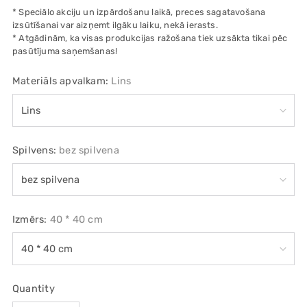
* Speciālo akciju un izpārdošanu laikā, preces sagatavošana
izsūtīšanai var aizņemt ilgāku laiku, nekā ierasts.
* Atgādinām, ka visas produkcijas ražošana tiek uzsākta tikai pēc
pasūtījuma saņemšanas!
Materiāls apvalkam:
Lins
Spilvens:
bez spilvena
Izmērs:
40 * 40 cm
Quantity