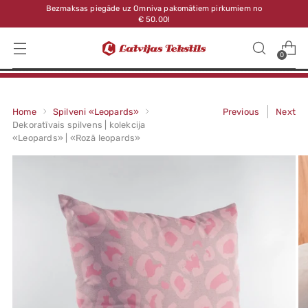
Bezmaksas piegāde uz Omniva pakomātiem pirkumiem no
€ 50.00!
0
Home
Spilveni «Leopards»
Previous
Next
Dekoratīvais spilvens | kolekcija
«Leopards» | «Rozā leopards»