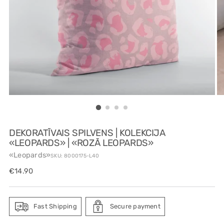
DEKORATĪVAIS SPILVENS | KOLEKCIJA
«LEOPARDS» | «ROZĀ LEOPARDS»
«Leopards»
SKU: 8000175-L40
Regular
€14.90
price
Fast Shipping
Secure payment