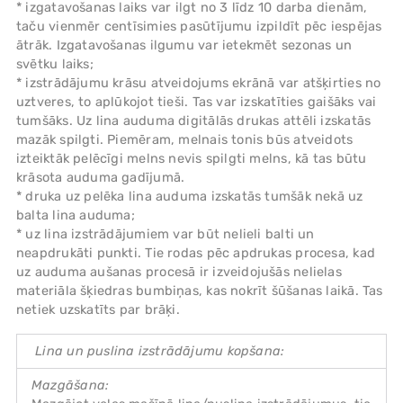
* izgatavošanas laiks var ilgt no 3 līdz 10 darba dienām,
taču vienmēr centīsimies pasūtījumu izpildīt pēc iespējas
ātrāk. Izgatavošanas ilgumu var ietekmēt sezonas un
svētku laiks;
* izstrādājumu krāsu atveidojums ekrānā var atšķirties no
uztveres, to aplūkojot tieši. Tas var izskatīties gaišāks vai
tumšāks. Uz lina auduma digitālās drukas attēli izskatās
mazāk spilgti. Piemēram, melnais tonis būs atveidots
izteiktāk pelēcīgi melns nevis spilgti melns, kā tas būtu
krāsota auduma gadījumā.
* druka uz pelēka lina auduma izskatās tumšāk nekā uz
balta lina auduma;
* uz lina izstrādājumiem var būt nelieli balti un
neapdrukāti punkti. Tie rodas pēc apdrukas procesa, kad
uz auduma aušanas procesā ir izveidojušās nelielas
materiāla šķiedras bumbiņas, kas nokrīt šūšanas laikā. Tas
netiek uzskatīts par brāķi.
Lina un puslina izstrādājumu kopšana:
Mazgāšana: