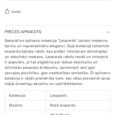
SHARE
Adding
product
PRECES APRAKSTS:
to
Dekoratīvo spilvenu kolekcija "Leopards" izstaro modernu
your
šarmu un nepieradinātu eleganci. Šajā kolekcijā izmantoti
cart
leoparda kažoka raksti, kas piešķir interjeram dzīvotspēju
un eksotisku noskaņu. Leoparda raksts modē un interjerā
ir populārs, jo tas atgādina par dabas skaistumu un
dzīvnieku pasaules krāšņumu, apvienojot sevī gan
savvaļas pievilcību, gan neatkarības simboliku. Šī spilvenu
kolekcija ir ideāli piemērota tiem, kas vēlas pievienot savai
mājai drosmīgu akcentu un uzdrīkstēšanos.
Kolekcija:
Leopards
Dizains:
Rozā leopards