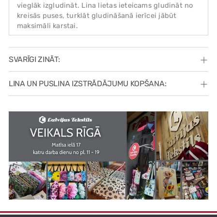
vieglāk izgludināt. Lina lietas ieteicams gludināt no
kreisās puses, turklāt gludināšanā ierīcei jābūt
maksimāli karstai.
SVARĪGI ZINĀT:
LINA UN PUSLINA IZSTRĀDĀJUMU KOPŠANA: