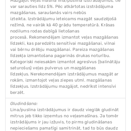
Mazgājot veļas mašīnā lina/puslina izstrādājumus, tie
var sarauties līdz 5%. Pēc atkārtotas izstrādājuma
mazgāšanas, saraušanās vairs nebūs
izteikta. Izstrādājumu ieteicams mazgāt saudzējošā
režīmā, ne vairāk kā 40 grādu temperatūrā. Krāsas
nodilums rodas dabīgā lietošanas
procesā. Rekomendējam izmantot veļas mazgāšanas
līdzekli, kas paredzēts sensitīvai mazgāšanai, vilnai
vai bērnu drēbju mazgāšanai. Pareiza mazgāšanas
līdzekļa izmantošana pagarinās drukas noturību.
Kategoriski neiesakām izmantot agresīvus (balinātāju
saturošus) veļas pulverus un mazgāšanas
līdzekļus. Nerekomendējam izstrādājumus mazgāt ar
rokām, izmantojot veļas ziepes utml. mazgāšanas
līdzekļus. Izstrādājumu mazgājot, nedrīkst intensīvi
berzēt.
Gludināšana:
Lina/puslina izstrādājumus ir daudz vieglāk gludināt
mitrus jeb tikko izņemtus no veļasmašīnas. Ja tomēr
izstrādājums ir jau izžuvis, to pirms gludināšanas
nepieciešams pamatīgi samitrināt, tad to būs daudz