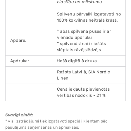
elastību un mīkstumu
Spilvenu pārvalki izgatavoti no
100% kokvilnas neitrālā krāsā.
* abas spilvena puses ir ar
vienādu apdruku
Apdare:
* spilvendrānai ir iešūts
slēptais rāvējslēdzējs
Apdruka:
tiešā digitālā druka
Ražots Latvijā, SIA Nordic
Linen
Cenā iekļauts pievienotās
vērtības nodoklis - 21 %
Svarīgi zināt:
* visi izstrādājumi tiek izgatavoti speciāli klientam pēc
pasūtījuma saņemšanas un apmaksas;