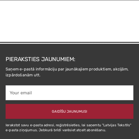
PIERAKSTIES JAUNUMIEM:
Saņem e-pastā informāciju par jaunākajiem produktiem, akcijām,
izpārdošanām utt.
Your
email
GAIDĪŠU JAUNUMUS!
Ierakstot savu e-pasta adresi, reģistrēsieties, lai saņemtu "Latvijas Tekstlls"
e-pasta ziņojumus. Jebkurā brīdī varēsiet atcelt abonēšanu.