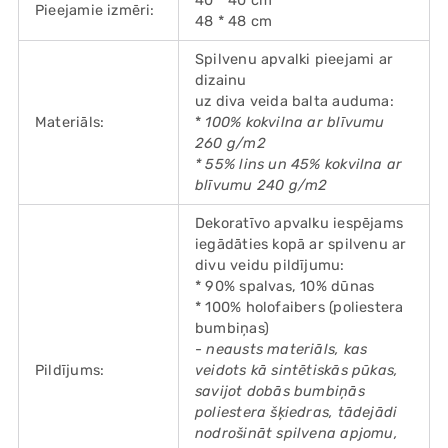
40 * 40 cm
Pieejamie izmēri:
48 * 48 cm
Spilvenu apvalki pieejami ar
dizainu
uz diva veida balta auduma:
Materiāls:
*
100% kokvilna ar blīvumu
260 g/m2
* 55% lins un 45% kokvilna ar
blīvumu 240 g/m2
Dekoratīvo apvalku iespējams
iegādāties kopā ar spilvenu ar
divu veidu pildījumu:
* 90% spalvas, 10% dūnas
* 100% holofaibers (poliestera
bumbiņas)
- neausts materiāls, kas
Pildījums:
veidots kā sintētiskās pūkas,
savijot dobās bumbiņās
poliestera šķiedras, tādejādi
nodrošināt spilvena apjomu,