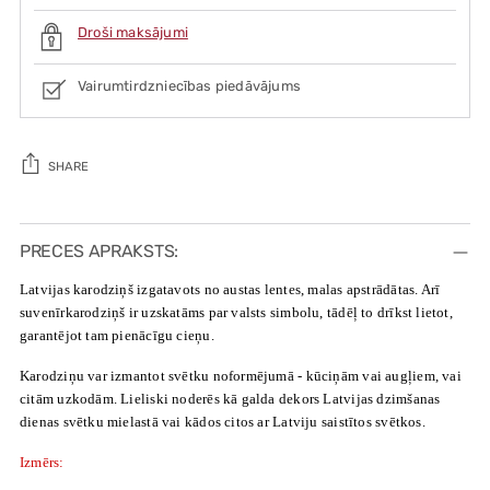
Droši maksājumi
Vairumtirdzniecības piedāvājums
SHARE
Adding
product
PRECES APRAKSTS:
to
Latvijas karodziņš izgatavots no austas lentes, malas apstrādātas. Arī
your
suvenīrkarodziņš ir uzskatāms par valsts simbolu, tādēļ to drīkst lietot,
cart
garantējot tam pienācīgu cieņu.
Karodziņu var izmantot svētku noformējumā - kūciņām vai augļiem, vai
citām uzkodām. Lieliski noderēs kā galda dekors Latvijas dzimšanas
dienas svētku mielastā vai kādos citos ar Latviju saistītos svētkos.
Izmērs: