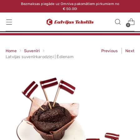
Bezmaksas piegāde uz Omniva pakomātiem pirkumiem no
€ 50.00!
0
Home
Suvenīri
Previous
Next
Latvijas suvenīrkarodziņi | Ēdienam