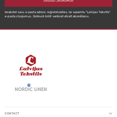
GAIDĪŠU JAUNUMUS!
Ierakstot savu e-pasta adresi, reģistrēsieties, lai saņemtu "Latvijas Tekstlls"
e-pasta ziņojumus. Jebkurā brīdī varēsiet atcelt abonēšanu.
CONTACT