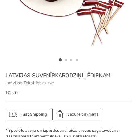
LATVIJAS SUVENĪRKARODZIŅI | ĒDIENAM
Latvijas Tekstils
SKU: 1167
Regular
€1.20
price
Fast Shipping
Secure payment
* Speciālo akciju un izpārdošanu laikā, preces sagatavošana
izsūtīšanai var aizņemt ilgāku laiku, nekā ierasts.