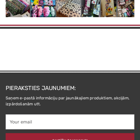
PIERAKSTIES JAUNUMIEM:
Saņem e-pastā informāciju par jaunākajiem produktiem, akcijām,
izpārdošanām utt.
Your
email