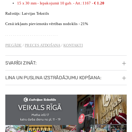
15 x 30 mm - Iepakojumā 10 gab. - Art.:1167 -
€ 1.20
Ražotājs: Latvijas Tekstils
Cenā iekļauts pievienotās vērtības nodoklis - 21%
. . . . . . . . . . . . . . . . . . . . . . . . . . . .
PIEGĀDE
/
PRECES ATDOŠANA
/
KONTAKTI
SVARĪGI ZINĀT:
LINA UN PUSLINA IZSTRĀDĀJUMU KOPŠANA: