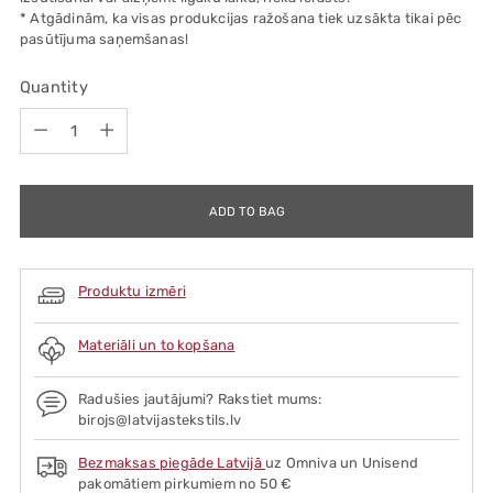
* Atgādinām, ka visas produkcijas ražošana tiek uzsākta tikai pēc
pasūtījuma saņemšanas!
Quantity
Quantity
ADD TO BAG
Produktu izmēri
Materiāli un to kopšana
Radušies jautājumi? Rakstiet mums:
birojs@latvijastekstils.lv
Bezmaksas piegāde Latvijā
uz Omniva un Unisend
pakomātiem pirkumiem no 50 €