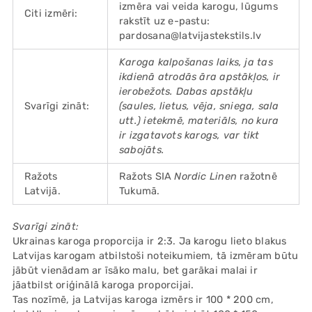
izmēra vai veida karogu, lūgums
Citi izmēri:
rakstīt uz e-pastu:
pardosana@latvijastekstils.lv
Karoga kalpošanas laiks, ja tas
ikdienā atrodās āra apstākļos, ir
ierobežots. Dabas apstākļu
Svarīgi zināt:
(saules, lietus, vēja, sniega, sala
utt.) ietekmē, materiāls, no kura
ir izgatavots karogs, var tikt
sabojāts.
Ražots
Ražots SIA
Nordic Linen
ražotnē
Latvijā.
Tukumā.
Svarīgi zināt:
Ukrainas karoga proporcija ir 2:3. Ja karogu lieto blakus
Latvijas karogam atbilstoši noteikumiem, tā izmēram būtu
jābūt vienādam ar īsāko malu, bet garākai malai ir
jāatbilst oriģinālā karoga proporcijai.
Tas nozīmē, ja Latvijas karoga izmērs ir 100 * 200 cm,