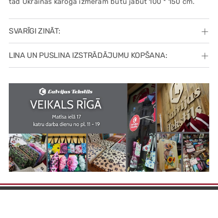
tad Ukrainas karoga izmēram būtu jabūt 100 * 150 cm.
SVARĪGI ZINĀT:
LINA UN PUSLINA IZSTRĀDĀJUMU KOPŠANA: