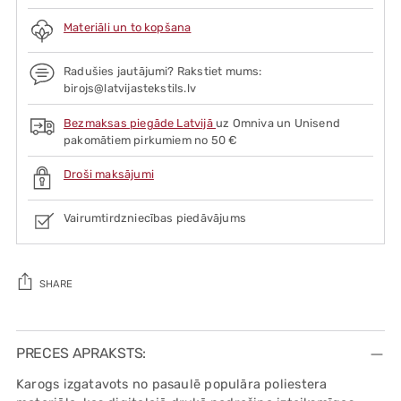
Materiāli un to kopšana
Radušies jautājumi? Rakstiet mums:
birojs@latvijastekstils.lv
Bezmaksas piegāde Latvijā
uz Omniva un Unisend
pakomātiem pirkumiem no 50 €
Droši maksājumi
Vairumtirdzniecības piedāvājums
SHARE
Adding
product
PRECES APRAKSTS:
to
Karogs izgatavots no pasaulē populāra poliestera
your