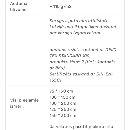
Auduma
~ 110 g/m2
blīvums:
Karogs izgatavots atbilstoši
Latvijā noteiktajai likumdošanai
par karogu izgatavošanu
audums ražots saskaņā ar OEKO-
TEX STANDARD 100,
produktu klase 2 (tiešs kontakts
ar ādu)
Sertificēts saskaņā ar DIN-EN-
13501
75 * 150 cm
100 * 150 cm
Visi pieejamie
100 * 200 cm
izmēri:
125 * 250 cm
150 * 300 cm
Ja vēlaties pasūtīt jebkura cita