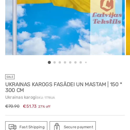
SALE
UKRAINAS KAROGS FASĀDEI UN MASTAM | 150 *
300 CM
Ukrainas karogi
SKU: 1778UA
Regular
€70.90
€51.73
27% off
price
Fast Shipping
Secure payment