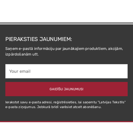
PIERAKSTIES JAUNUMIEM:
Saņem e-pastā informāciju par jaunākajiem produktiem, akcijām,
izpārdošanām utt.
Your
email
GAIDĪŠU JAUNUMUS!
Ierakstot savu e-pasta adresi, reģistrēsieties, lai saņemtu "Latvijas Tekstlls"
e-pasta ziņojumus. Jebkurā brīdī varēsiet atcelt abonēšanu.