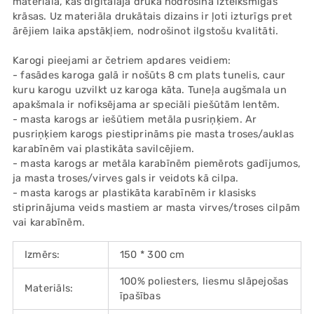
materiāla, kas digitalajā drukā nodrošina izteiksmīgas
cart
krāsas. Uz materiāla drukātais dizains ir ļoti izturīgs pret
ārējiem laika apstākļiem, nodrošinot ilgstošu kvalitāti.
Karogi pieejami ar četriem apdares veidiem:
- fasādes karoga galā ir nošūts 8 cm plats tunelis, caur
kuru karogu uzvilkt uz karoga kāta. Tuneļa augšmala un
apakšmala ir nofiksējama ar speciāli piešūtām lentēm.
- masta karogs ar iešūtiem metāla pusriņķiem. Ar
pusriņķiem karogs piestiprināms pie masta troses/auklas
karabīnēm vai plastikāta savilcējiem.
- masta karogs ar metāla karabīnēm piemērots gadījumos,
ja masta troses/virves gals ir veidots kā cilpa.
- masta karogs ar plastikāta karabīnēm ir klasisks
stiprinājuma veids mastiem ar masta virves/troses cilpām
vai karabīnēm.
Izmērs:
150 * 300 cm
100% poliesters, liesmu slāpejošas
Materiāls:
īpašības