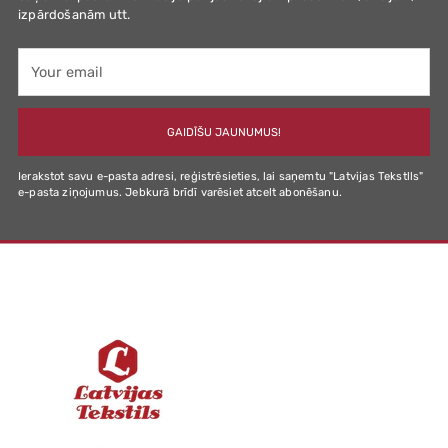
izpārdošanām utt.
Your
email
GAIDĪŠU JAUNUMUS!
Ierakstot savu e-pasta adresi, reģistrēsieties, lai saņemtu "Latvijas Tekstlls"
e-pasta ziņojumus. Jebkurā brīdī varēsiet atcelt abonēšanu.