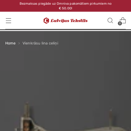
Bezmaksas piegāde uz Omniva pakomātiem pirkumiem no
€ 50.00!
0
Home
Vienkrāsu lina celiņi