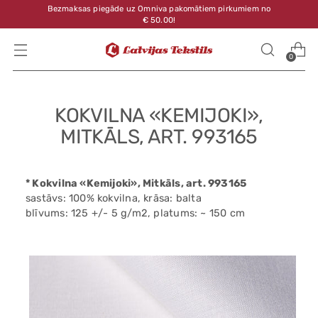
Bezmaksas piegāde uz Omniva pakomātiem pirkumiem no
€ 50.00!
0
KOKVILNA «KEMIJOKI»,
MITKĀLS, ART. 993165
* Kokvilna «Kemijoki», Mitkāls, art. 993165
sastāvs: 100% kokvilna, krāsa: balta
blīvums: 125 +/- 5 g/m2, platums: ~ 150 cm