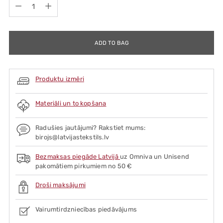
Quantity
ADD TO BAG
Produktu izmēri
Materiāli un to kopšana
Radušies jautājumi? Rakstiet mums:
birojs@latvijastekstils.lv
Bezmaksas piegāde Latvijā
uz Omniva un Unisend
pakomātiem pirkumiem no 50 €
Droši maksājumi
Vairumtirdzniecības piedāvājums