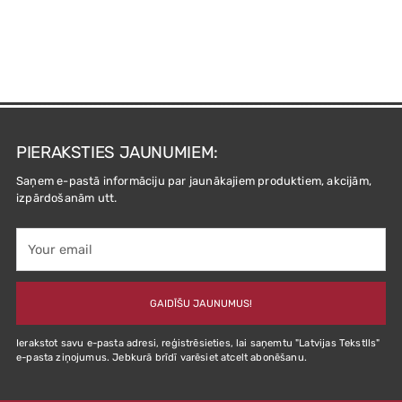
PIERAKSTIES JAUNUMIEM:
Saņem e-pastā informāciju par jaunākajiem produktiem, akcijām,
izpārdošanām utt.
Your
email
GAIDĪŠU JAUNUMUS!
Ierakstot savu e-pasta adresi, reģistrēsieties, lai saņemtu "Latvijas Tekstlls"
e-pasta ziņojumus. Jebkurā brīdī varēsiet atcelt abonēšanu.