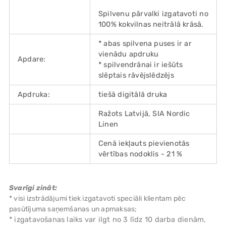
Spilvenu pārvalki izgatavoti no
100% kokvilnas neitrālā krāsā.
* abas spilvena puses ir ar
vienādu apdruku
Apdare:
* spilvendrānai ir iešūts
slēptais rāvējslēdzējs
Apdruka:
tiešā digitālā druka
Ražots Latvijā, SIA Nordic
Linen
Cenā iekļauts pievienotās
vērtības nodoklis - 21 %
Svarīgi zināt:
* visi izstrādājumi tiek izgatavoti speciāli klientam pēc
pasūtījuma saņemšanas un apmaksas;
* izgatavošanas laiks var ilgt no 3 līdz 10 darba dienām,