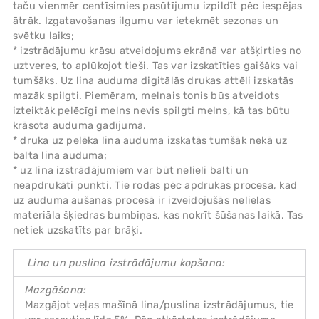
taču vienmēr centīsimies pasūtījumu izpildīt pēc iespējas
ātrāk. Izgatavošanas ilgumu var ietekmēt sezonas un
svētku laiks;
* izstrādājumu krāsu atveidojums ekrānā var atšķirties no
uztveres, to aplūkojot tieši. Tas var izskatīties gaišāks vai
tumšāks. Uz lina auduma digitālās drukas attēli izskatās
mazāk spilgti. Piemēram, melnais tonis būs atveidots
izteiktāk pelēcīgi melns nevis spilgti melns, kā tas būtu
krāsota auduma gadījumā.
* druka uz pelēka lina auduma izskatās tumšāk nekā uz
balta lina auduma;
* uz lina izstrādājumiem var būt nelieli balti un
neapdrukāti punkti. Tie rodas pēc apdrukas procesa, kad
uz auduma aušanas procesā ir izveidojušās nelielas
materiāla šķiedras bumbiņas, kas nokrīt šūšanas laikā. Tas
netiek uzskatīts par brāķi.
Lina un puslina izstrādājumu kopšana:
Mazgāšana:
Mazgājot veļas mašīnā lina/puslina izstrādājumus, tie