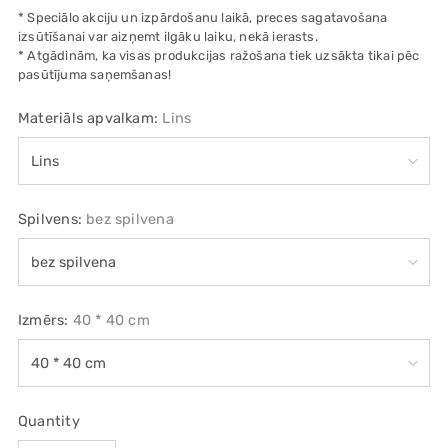
* Speciālo akciju un izpārdošanu laikā, preces sagatavošana
izsūtīšanai var aizņemt ilgāku laiku, nekā ierasts.
* Atgādinām, ka visas produkcijas ražošana tiek uzsākta tikai pēc
pasūtījuma saņemšanas!
Materiāls apvalkam:
Lins
Spilvens:
bez spilvena
Izmērs:
40 * 40 cm
Quantity