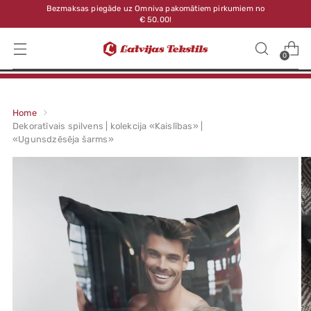
Bezmaksas piegāde uz Omniva pakomātiem pirkumiem no
€ 50.00!
0
Home
Dekoratīvais spilvens | kolekcija «Kaislības» |
«Ugunsdzēsēja šarms»