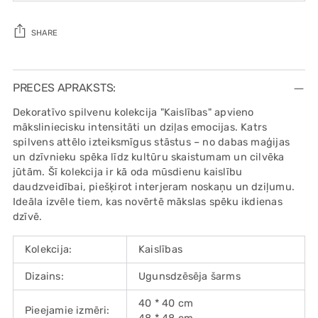
SHARE
Adding
product
PRECES APRAKSTS:
to
Dekoratīvo spilvenu kolekcija "Kaislības" apvieno
your
māksliniecisku intensitāti un dziļas emocijas. Katrs
cart
spilvens attēlo izteiksmīgus stāstus – no dabas maģijas
un dzīvnieku spēka līdz kultūru skaistumam un cilvēka
jūtām. Šī kolekcija ir kā oda mūsdienu kaislību
daudzveidībai, piešķirot interjeram noskaņu un dziļumu.
Ideāla izvēle tiem, kas novērtē mākslas spēku ikdienas
dzīvē.
Kolekcija:
Kaislības
Dizains:
Ugunsdzēsēja šarms
40 * 40 cm
Pieejamie izmēri: