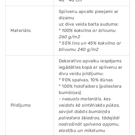
48 * 48 cm
Spilvenu apvalki pieejami ar
dizainu
uz diva veida balta auduma:
Materiāls:
*
100% kokvilna ar blīvumu
260 g/m2
* 55% lins un 45% kokvilna ar
blīvumu 240 g/m2
Dekoratīvo apvalku iespējams
iegādāties kopā ar spilvenu ar
divu veidu pildījumu:
* 90% spalvas, 10% dūnas
* 100% holofaibers (poliestera
bumbiņas)
- neausts materiāls, kas
Pildījums:
veidots kā sintētiskās pūkas,
savijot dobās bumbiņās
poliestera šķiedras, tādejādi
nodrošināt spilvena apjomu,
elastību un mīkstumu