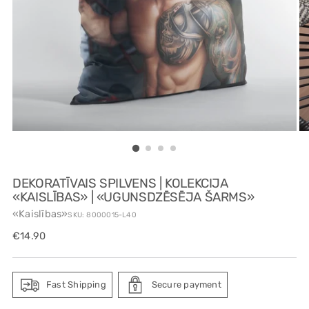
DEKORATĪVAIS SPILVENS | KOLEKCIJA
«KAISLĪBAS» | «UGUNSDZĒSĒJA ŠARMS»
«Kaislības»
SKU: 8000015-L40
Regular
€14.90
price
Fast Shipping
Secure payment