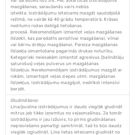
var sarauties līdz 5%. Pēc atkārtotas izstrādājuma
mazgāšanas, saraušanās vairs nebūs
izteikta. Izstrādājumu ieteicams mazgāt saudzējošā
režīmā, ne vairāk kā 40 grādu temperatūrā. Krāsas
nodilums rodas dabīgā lietošanas
procesā. Rekomendējam izmantot veļas mazgāšanas
līdzekli, kas paredzēts sensitīvai mazgāšanai, vilnai
vai bērnu drēbju mazgāšanai. Pareiza mazgāšanas
līdzekļa izmantošana pagarinās drukas noturību.
Kategoriski neiesakām izmantot agresīvus (balinātāju
saturošus) veļas pulverus un mazgāšanas
līdzekļus. Nerekomendējam izstrādājumus mazgāt ar
rokām, izmantojot veļas ziepes utml. mazgāšanas
līdzekļus. Izstrādājumu mazgājot, nedrīkst intensīvi
berzēt.
Gludināšana:
Lina/puslina izstrādājumus ir daudz vieglāk gludināt
mitrus jeb tikko izņemtus no veļasmašīnas. Ja tomēr
izstrādājums ir jau izžuvis, to pirms gludināšanas
nepieciešams pamatīgi samitrināt, tad to būs daudz
vieglāk izgludināt. Lina lietas ieteicams gludināt no