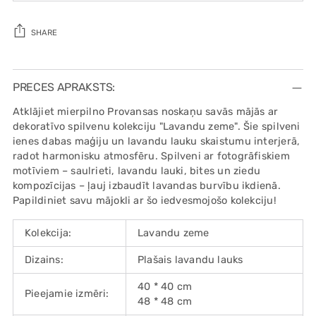
SHARE
Adding
product
PRECES APRAKSTS:
to
Atklājiet mierpilno Provansas noskaņu savās mājās ar
your
dekoratīvo spilvenu kolekciju "Lavandu zeme". Šie spilveni
cart
ienes dabas maģiju un lavandu lauku skaistumu interjerā,
radot harmonisku atmosfēru. Spilveni ar fotogrāfiskiem
motīviem – saulrieti, lavandu lauki, bites un ziedu
kompozīcijas – ļauj izbaudīt lavandas burvību ikdienā.
Papildiniet savu mājokli ar šo iedvesmojošo kolekciju!
Kolekcija:
Lavandu zeme
Dizains:
Plašais lavandu lauks
40 * 40 cm
Pieejamie izmēri:
48 * 48 cm