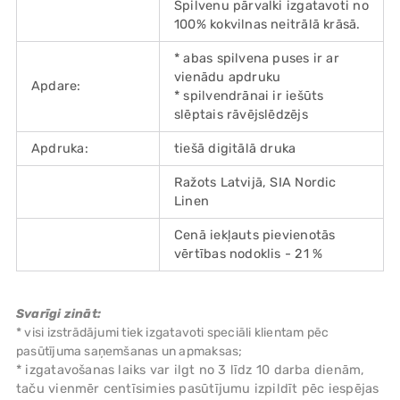
Spilvenu pārvalki izgatavoti no
100% kokvilnas neitrālā krāsā.
* abas spilvena puses ir ar
vienādu apdruku
Apdare:
* spilvendrānai ir iešūts
slēptais rāvējslēdzējs
Apdruka:
tiešā digitālā druka
Ražots Latvijā, SIA Nordic
Linen
Cenā iekļauts pievienotās
vērtības nodoklis - 21 %
Svarīgi zināt:
* visi izstrādājumi tiek izgatavoti speciāli klientam pēc
pasūtījuma saņemšanas un apmaksas;
* izgatavošanas laiks var ilgt no 3 līdz 10 darba dienām,
taču vienmēr centīsimies pasūtījumu izpildīt pēc iespējas