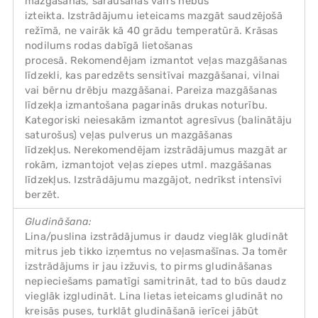
mazgāšanas, saraušanās vairs nebūs
izteikta. Izstrādājumu ieteicams mazgāt saudzējošā
režīmā, ne vairāk kā 40 grādu temperatūrā. Krāsas
nodilums rodas dabīgā lietošanas
procesā. Rekomendējam izmantot veļas mazgāšanas
līdzekli, kas paredzēts sensitīvai mazgāšanai, vilnai
vai bērnu drēbju mazgāšanai. Pareiza mazgāšanas
līdzekļa izmantošana pagarinās drukas noturību.
Kategoriski neiesakām izmantot agresīvus (balinātāju
saturošus) veļas pulverus un mazgāšanas
līdzekļus. Nerekomendējam izstrādājumus mazgāt ar
rokām, izmantojot veļas ziepes utml. mazgāšanas
līdzekļus. Izstrādājumu mazgājot, nedrīkst intensīvi
berzēt.
Gludināšana:
Lina/puslina izstrādājumus ir daudz vieglāk gludināt
mitrus jeb tikko izņemtus no veļasmašīnas. Ja tomēr
izstrādājums ir jau izžuvis, to pirms gludināšanas
nepieciešams pamatīgi samitrināt, tad to būs daudz
vieglāk izgludināt. Lina lietas ieteicams gludināt no
kreisās puses, turklāt gludināšanā ierīcei jābūt