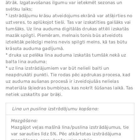
ātrāk. Izgatavošanas ilgumu var ietekmēt sezonas un
svētku laiks;
* izstrādājumu krāsu atveidojums ekrānā var atšķirties no
uztveres, to aplūkojot tieši. Tas var izskatīties gaišāks vai
tumšāks. Uz lina auduma digitālās drukas attēli izskatās
mazāk spilgti. Piemēram, melnais tonis būs atveidots
izteiktāk pelēcīgi melns nevis spilgti melns, kā tas būtu
krāsota auduma gadījumā.
* druka uz pelēka lina auduma izskatās tumšāk nekā uz
balta lina auduma;
* uz lina izstrādājumiem var būt nelieli balti un
neapdrukāti punkti. Tie rodas pēc apdrukas procesa, kad
uz auduma aušanas procesā ir izveidojušās nelielas
materiāla šķiedras bumbiņas, kas nokrīt šūšanas laikā. Tas
netiek uzskatīts par brāķi.
Lina un puslina izstrādājumu kopšana:
Mazgāšana:
Mazgājot veļas mašīnā lina/puslina izstrādājumus, tie
var sarauties līdz 5%. Pēc atkārtotas izstrādājuma