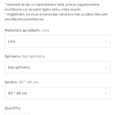
* Speciālo akciju un izpārdošanu laikā, preces sagatavošana
izsūtīšanai var aizņemt ilgāku laiku, nekā ierasts.
* Atgādinām, ka visas produkcijas ražošana tiek uzsākta tikai pēc
pasūtījuma saņemšanas!
Materiāls apvalkam:
Lins
Spilvens:
bez spilvena
Izmērs:
40 * 40 cm
Quantity