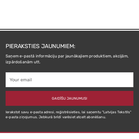
PIERAKSTIES JAUNUMIEM:
Saņem e-pastā informāciju par jaunākajiem produktiem, akcijām,
izpārdošanām utt.
Your
email
GAIDĪŠU JAUNUMUS!
Ierakstot savu e-pasta adresi, reģistrēsieties, lai saņemtu "Latvijas Tekstlls"
e-pasta ziņojumus. Jebkurā brīdī varēsiet atcelt abonēšanu.