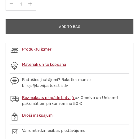
Quantity
ADD TO BAG
Produktu izmēri
Materiāli un to kopšana
Radušies jautājumi? Rakstiet mums:
birojs@latvijastekstils.lv
Bezmaksas piegāde Latvijā
uz Omniva un Unisend
pakomātiem pirkumiem no 50 €
Droši maksājumi
Vairumtirdzniecības piedāvājums