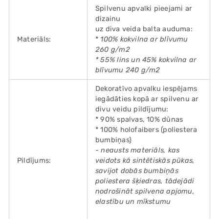
Spilvenu apvalki pieejami ar
dizainu
uz diva veida balta auduma:
Materiāls:
*
100% kokvilna ar blīvumu
260 g/m2
* 55% lins un 45% kokvilna ar
blīvumu 240 g/m2
Dekoratīvo apvalku iespējams
iegādāties kopā ar spilvenu ar
divu veidu pildījumu:
* 90% spalvas, 10% dūnas
* 100% holofaibers (poliestera
bumbiņas)
- neausts materiāls, kas
Pildījums:
veidots kā sintētiskās pūkas,
savijot dobās bumbiņās
poliestera šķiedras, tādejādi
nodrošināt spilvena apjomu,
elastību un mīkstumu