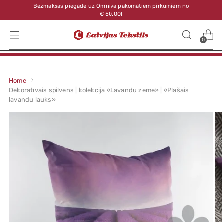
Bezmaksas piegāde uz Omniva pakomātiem pirkumiem no
€ 50.00!
0
Home
Dekoratīvais spilvens | kolekcija «Lavandu zeme» | «Plašais
lavandu lauks»