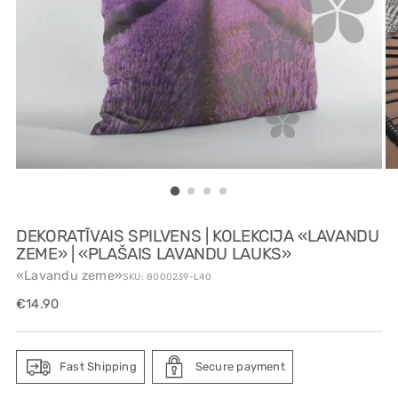
DEKORATĪVAIS SPILVENS | KOLEKCIJA «LAVANDU
ZEME» | «PLAŠAIS LAVANDU LAUKS»
«Lavandu zeme»
SKU: 8000239-L40
Regular
€14.90
price
Fast Shipping
Secure payment