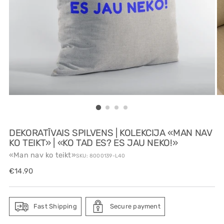
DEKORATĪVAIS SPILVENS | KOLEKCIJA «MAN NAV
KO TEIKT» | «KO TAD ES? ES JAU NEKO!»
«Man nav ko teikt»
SKU: 8000139-L40
Regular
€14.90
price
Fast Shipping
Secure payment