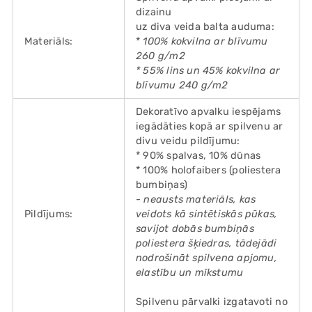
dizainu
uz diva veida balta auduma:
Materiāls:
*
100% kokvilna ar blīvumu
260 g/m2
* 55% lins un 45% kokvilna ar
blīvumu 240 g/m2
Dekoratīvo apvalku iespējams
iegādāties kopā ar spilvenu ar
divu veidu pildījumu:
* 90% spalvas, 10% dūnas
* 100% holofaibers (poliestera
bumbiņas)
- neausts materiāls, kas
Pildījums:
veidots kā sintētiskās pūkas,
savijot dobās bumbiņās
poliestera šķiedras, tādejādi
nodrošināt spilvena apjomu,
elastību un mīkstumu
Spilvenu pārvalki izgatavoti no