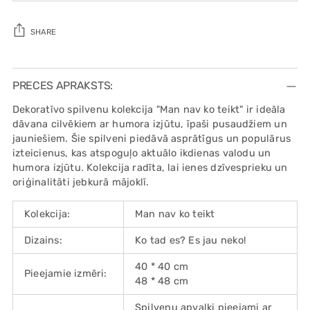
SHARE
Adding
product
PRECES APRAKSTS:
to
Dekoratīvo spilvenu kolekcija "Man nav ko teikt" ir ideāla
your
dāvana cilvēkiem ar humora izjūtu, īpaši pusaudžiem un
cart
jauniešiem. Šie spilveni piedāvā asprātīgus un populārus
izteicienus, kas atspoguļo aktuālo ikdienas valodu un
humora izjūtu. Kolekcija radīta, lai ienes dzīvesprieku un
oriģinalitāti jebkurā mājoklī.
Kolekcija:
Man nav ko teikt
Dizains:
Ko tad es? Es jau neko!
40 * 40 cm
Pieejamie izmēri:
48 * 48 cm
Spilvenu apvalki pieejami ar