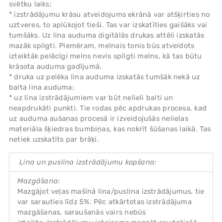
svētku laiks;
* izstrādājumu krāsu atveidojums ekrānā var atšķirties no
uztveres, to aplūkojot tieši. Tas var izskatīties gaišāks vai
tumšāks. Uz lina auduma digitālās drukas attēli izskatās
mazāk spilgti. Piemēram, melnais tonis būs atveidots
izteiktāk pelēcīgi melns nevis spilgti melns, kā tas būtu
krāsota auduma gadījumā.
* druka uz pelēka lina auduma izskatās tumšāk nekā uz
balta lina auduma;
* uz lina izstrādājumiem var būt nelieli balti un
neapdrukāti punkti. Tie rodas pēc apdrukas procesa, kad
uz auduma aušanas procesā ir izveidojušās nelielas
materiāla šķiedras bumbiņas, kas nokrīt šūšanas laikā. Tas
netiek uzskatīts par brāķi.
Lina un puslina izstrādājumu kopšana:
Mazgāšana:
Mazgājot veļas mašīnā lina/puslina izstrādājumus, tie
var sarauties līdz 5%. Pēc atkārtotas izstrādājuma
mazgāšanas, saraušanās vairs nebūs