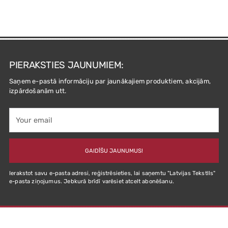
PIERAKSTIES JAUNUMIEM:
Saņem e-pastā informāciju par jaunākajiem produktiem, akcijām,
izpārdošanām utt.
Your
email
GAIDĪŠU JAUNUMUS!
Ierakstot savu e-pasta adresi, reģistrēsieties, lai saņemtu "Latvijas Tekstlls"
e-pasta ziņojumus. Jebkurā brīdī varēsiet atcelt abonēšanu.