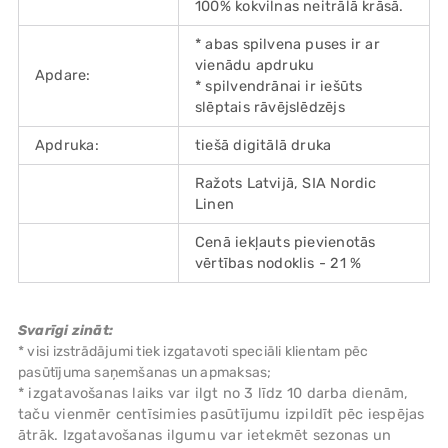
100% kokvilnas neitrālā krāsā.
* abas spilvena puses ir ar
vienādu apdruku
Apdare:
* spilvendrānai ir iešūts
slēptais rāvējslēdzējs
Apdruka:
tiešā digitālā druka
Ražots Latvijā, SIA Nordic
Linen
Cenā iekļauts pievienotās
vērtības nodoklis - 21 %
Svarīgi zināt:
* visi izstrādājumi tiek izgatavoti speciāli klientam pēc
pasūtījuma saņemšanas un apmaksas;
* izgatavošanas laiks var ilgt no 3 līdz 10 darba dienām,
taču vienmēr centīsimies pasūtījumu izpildīt pēc iespējas
ātrāk. Izgatavošanas ilgumu var ietekmēt sezonas un