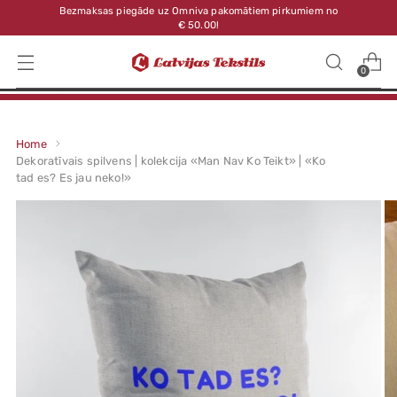
Bezmaksas piegāde uz Omniva pakomātiem pirkumiem no
€ 50.00!
0
Home
Dekoratīvais spilvens | kolekcija «Man Nav Ko Teikt» | «Ko
tad es? Es jau neko!»