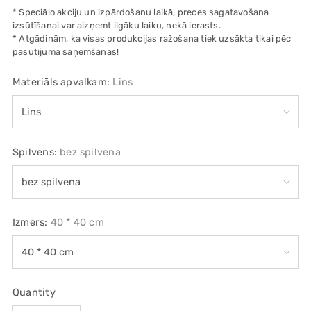
* Speciālo akciju un izpārdošanu laikā, preces sagatavošana
izsūtīšanai var aizņemt ilgāku laiku, nekā ierasts.
* Atgādinām, ka visas produkcijas ražošana tiek uzsākta tikai pēc
pasūtījuma saņemšanas!
Materiāls apvalkam:
Lins
Spilvens:
bez spilvena
Izmērs:
40 * 40 cm
Quantity