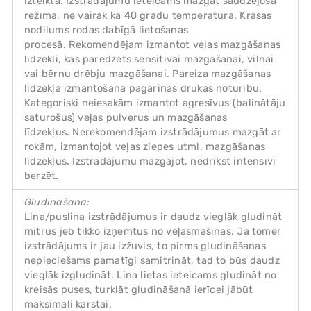
izteikta. Izstrādājumu ieteicams mazgāt saudzējošā
režīmā, ne vairāk kā 40 grādu temperatūrā. Krāsas
nodilums rodas dabīgā lietošanas
procesā. Rekomendējam izmantot veļas mazgāšanas
līdzekli, kas paredzēts sensitīvai mazgāšanai, vilnai
vai bērnu drēbju mazgāšanai. Pareiza mazgāšanas
līdzekļa izmantošana pagarinās drukas noturību.
Kategoriski neiesakām izmantot agresīvus (balinātāju
saturošus) veļas pulverus un mazgāšanas
līdzekļus. Nerekomendējam izstrādājumus mazgāt ar
rokām, izmantojot veļas ziepes utml. mazgāšanas
līdzekļus. Izstrādājumu mazgājot, nedrīkst intensīvi
berzēt.
Gludināšana:
Lina/puslina izstrādājumus ir daudz vieglāk gludināt
mitrus jeb tikko izņemtus no veļasmašīnas. Ja tomēr
izstrādājums ir jau izžuvis, to pirms gludināšanas
nepieciešams pamatīgi samitrināt, tad to būs daudz
vieglāk izgludināt. Lina lietas ieteicams gludināt no
kreisās puses, turklāt gludināšanā ierīcei jābūt
maksimāli karstai.