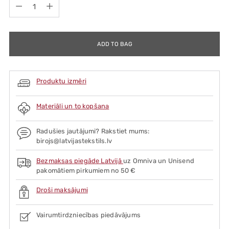
Quantity
ADD TO BAG
Produktu izmēri
Materiāli un to kopšana
Radušies jautājumi? Rakstiet mums:
birojs@latvijastekstils.lv
Bezmaksas piegāde Latvijā
uz Omniva un Unisend
pakomātiem pirkumiem no 50 €
Droši maksājumi
Vairumtirdzniecības piedāvājums