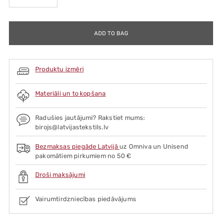
ADD TO BAG
Produktu izmēri
Materiāli un to kopšana
Radušies jautājumi? Rakstiet mums:
birojs@latvijastekstils.lv
Bezmaksas piegāde Latvijā
uz Omniva un Unisend
pakomātiem pirkumiem no 50 €
Droši maksājumi
Vairumtirdzniecības piedāvājums