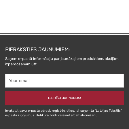
PIERAKSTIES JAUNUMIEM:
Saņem e-pastā informāciju par jaunākajiem produktiem, akcijām,
izpārdošanām utt.
Your
email
GAIDĪŠU JAUNUMUS!
Ierakstot savu e-pasta adresi, reģistrēsieties, lai saņemtu "Latvijas Tekstlls"
e-pasta ziņojumus. Jebkurā brīdī varēsiet atcelt abonēšanu.