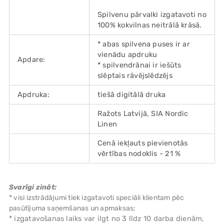
Spilvenu pārvalki izgatavoti no
100% kokvilnas neitrālā krāsā.
* abas spilvena puses ir ar
vienādu apdruku
Apdare:
* spilvendrānai ir iešūts
slēptais rāvējslēdzējs
Apdruka:
tiešā digitālā druka
Ražots Latvijā, SIA Nordic
Linen
Cenā iekļauts pievienotās
vērtības nodoklis - 21 %
Svarīgi zināt:
* visi izstrādājumi tiek izgatavoti speciāli klientam pēc
pasūtījuma saņemšanas un apmaksas;
* izgatavošanas laiks var ilgt no 3 līdz 10 darba dienām,