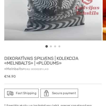
DEKORATĪVAIS SPILVENS | KOLEKCIJA
«MELNBALTS» | «PLŪDUMS»
«Melnbalts»
SKU: 8000281-L40
Regular
€14.90
price
Fast Shipping
Secure payment
* Speciālo akciju un izpārdošanu laikā, preces sagatavošana