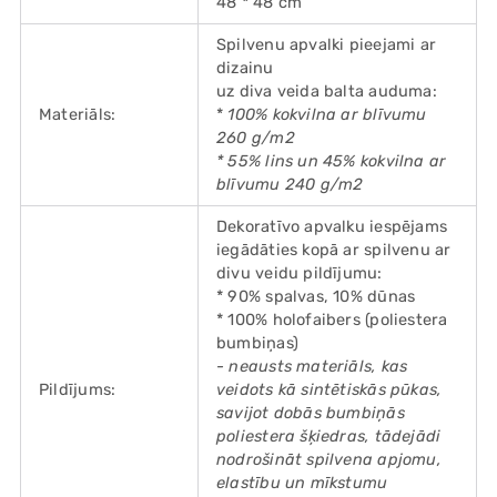
48 * 48 cm
Spilvenu apvalki pieejami ar
dizainu
uz diva veida balta auduma:
Materiāls:
*
100% kokvilna ar blīvumu
260 g/m2
* 55% lins un 45% kokvilna ar
blīvumu 240 g/m2
Dekoratīvo apvalku iespējams
iegādāties kopā ar spilvenu ar
divu veidu pildījumu:
* 90% spalvas, 10% dūnas
* 100% holofaibers (poliestera
bumbiņas)
- neausts materiāls, kas
Pildījums:
veidots kā sintētiskās pūkas,
savijot dobās bumbiņās
poliestera šķiedras, tādejādi
nodrošināt spilvena apjomu,
elastību un mīkstumu