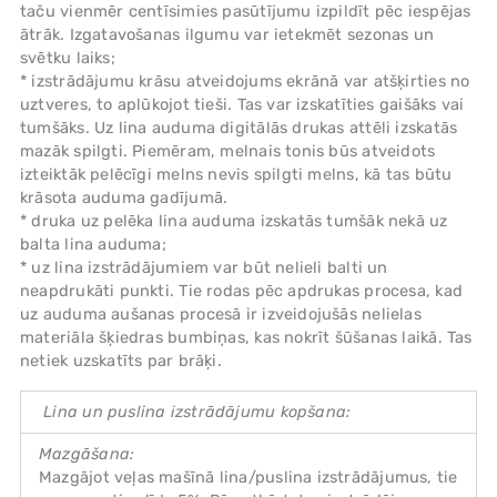
taču vienmēr centīsimies pasūtījumu izpildīt pēc iespējas
ātrāk. Izgatavošanas ilgumu var ietekmēt sezonas un
svētku laiks;
* izstrādājumu krāsu atveidojums ekrānā var atšķirties no
uztveres, to aplūkojot tieši. Tas var izskatīties gaišāks vai
tumšāks. Uz lina auduma digitālās drukas attēli izskatās
mazāk spilgti. Piemēram, melnais tonis būs atveidots
izteiktāk pelēcīgi melns nevis spilgti melns, kā tas būtu
krāsota auduma gadījumā.
* druka uz pelēka lina auduma izskatās tumšāk nekā uz
balta lina auduma;
* uz lina izstrādājumiem var būt nelieli balti un
neapdrukāti punkti. Tie rodas pēc apdrukas procesa, kad
uz auduma aušanas procesā ir izveidojušās nelielas
materiāla šķiedras bumbiņas, kas nokrīt šūšanas laikā. Tas
netiek uzskatīts par brāķi.
Lina un puslina izstrādājumu kopšana:
Mazgāšana:
Mazgājot veļas mašīnā lina/puslina izstrādājumus, tie