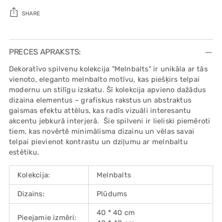
SHARE
Adding
product
PRECES APRAKSTS:
to
Dekoratīvo spilvenu kolekcija "Melnbalts" ir unikāla ar tās
your
vienoto, eleganto melnbalto motīvu, kas piešķirs telpai
cart
modernu un stilīgu izskatu. Šī kolekcija apvieno dažādus
dizaina elementus – grafiskus rakstus un abstraktus
gaismas efektu attēlus, kas radīs vizuāli interesantu
akcentu jebkurā interjerā. Šie spilveni ir lieliski piemēroti
tiem, kas novērtē minimālisma dizainu un vēlas savai
telpai pievienot kontrastu un dziļumu ar melnbaltu
estētiku.
Kolekcija:
Melnbalts
Dizains:
Plūdums
40 * 40 cm
Pieejamie izmēri: