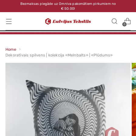
Bezmaksas piegāde uz Omniva pakomātiem pirkumiem no
€ 50.00!
0
Home
Dekoratīvais spilvens | kolekcija «Melnbalts» | «Plūdums»