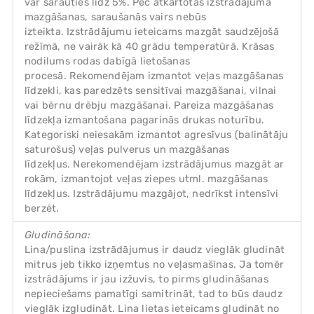
var sarauties līdz 5%. Pēc atkārtotas izstrādājuma
mazgāšanas, saraušanās vairs nebūs
izteikta. Izstrādājumu ieteicams mazgāt saudzējošā
režīmā, ne vairāk kā 40 grādu temperatūrā. Krāsas
nodilums rodas dabīgā lietošanas
procesā. Rekomendējam izmantot veļas mazgāšanas
līdzekli, kas paredzēts sensitīvai mazgāšanai, vilnai
vai bērnu drēbju mazgāšanai. Pareiza mazgāšanas
līdzekļa izmantošana pagarinās drukas noturību.
Kategoriski neiesakām izmantot agresīvus (balinātāju
saturošus) veļas pulverus un mazgāšanas
līdzekļus. Nerekomendējam izstrādājumus mazgāt ar
rokām, izmantojot veļas ziepes utml. mazgāšanas
līdzekļus. Izstrādājumu mazgājot, nedrīkst intensīvi
berzēt.
Gludināšana:
Lina/puslina izstrādājumus ir daudz vieglāk gludināt
mitrus jeb tikko izņemtus no veļasmašīnas. Ja tomēr
izstrādājums ir jau izžuvis, to pirms gludināšanas
nepieciešams pamatīgi samitrināt, tad to būs daudz
vieglāk izgludināt. Lina lietas ieteicams gludināt no