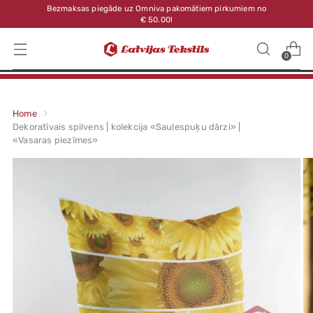
Bezmaksas piegāde uz Omniva pakomātiem pirkumiem no
€ 50.00!
0
Home
Dekoratīvais spilvens | kolekcija «Saulespuķu dārzi» |
«Vasaras piezīmes»