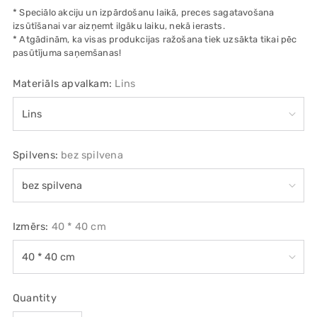
* Speciālo akciju un izpārdošanu laikā, preces sagatavošana
izsūtīšanai var aizņemt ilgāku laiku, nekā ierasts.
* Atgādinām, ka visas produkcijas ražošana tiek uzsākta tikai pēc
pasūtījuma saņemšanas!
Materiāls apvalkam:
Lins
Spilvens:
bez spilvena
Izmērs:
40 * 40 cm
Quantity