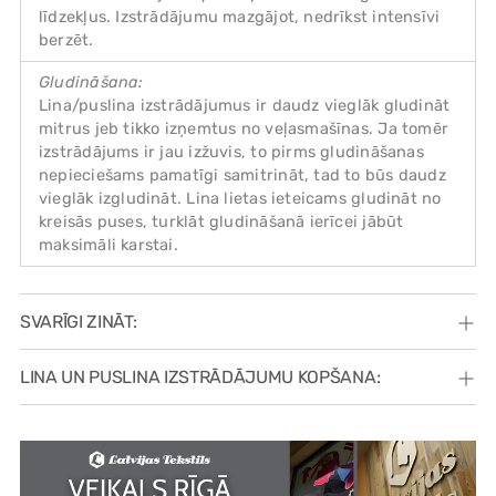
līdzekļus. Izstrādājumu mazgājot, nedrīkst intensīvi
berzēt.
Gludināšana:
Lina/puslina izstrādājumus ir daudz vieglāk gludināt
mitrus jeb tikko izņemtus no veļasmašīnas. Ja tomēr
izstrādājums ir jau izžuvis, to pirms gludināšanas
nepieciešams pamatīgi samitrināt, tad to būs daudz
vieglāk izgludināt. Lina lietas ieteicams gludināt no
kreisās puses, turklāt gludināšanā ierīcei jābūt
maksimāli karstai.
SVARĪGI ZINĀT:
LINA UN PUSLINA IZSTRĀDĀJUMU KOPŠANA: