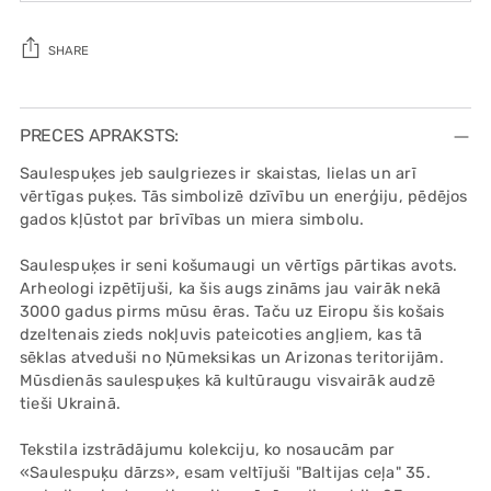
SHARE
Adding
product
PRECES APRAKSTS:
to
Saulespuķes jeb saulgriezes ir skaistas, lielas un arī
your
vērtīgas puķes. Tās simbolizē dzīvību un enerģiju, pēdējos
cart
gados kļūstot par brīvības un miera simbolu.
Saulespuķes ir seni košumaugi un vērtīgs pārtikas avots.
Arheologi izpētījuši, ka šis augs zināms jau vairāk nekā
3000 gadus pirms mūsu ēras. Taču uz Eiropu šis košais
dzeltenais zieds nokļuvis pateicoties angļiem, kas tā
sēklas atveduši no Ņūmeksikas un Arizonas teritorijām.
Mūsdienās saulespuķes kā kultūraugu visvairāk audzē
tieši Ukrainā.
Tekstila izstrādājumu kolekciju, ko nosaucām par
«Saulespuķu dārzs», esam veltījuši "Baltijas ceļa" 35.