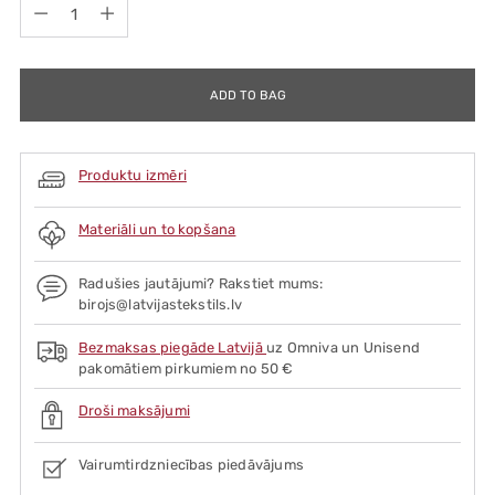
Quantity
ADD TO BAG
Produktu izmēri
Materiāli un to kopšana
Radušies jautājumi? Rakstiet mums:
birojs@latvijastekstils.lv
Bezmaksas piegāde Latvijā
uz Omniva un Unisend
pakomātiem pirkumiem no 50 €
Droši maksājumi
Vairumtirdzniecības piedāvājums