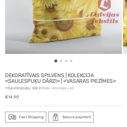
DEKORATĪVAIS SPILVENS | KOLEKCIJA
«SAULESPUĶU DĀRZI» | «VASARAS PIEZĪMES»
«Saulespuķu dārzi»
SKU: 8000088-L40
Regular
€14.90
price
Fast Shipping
Secure payment