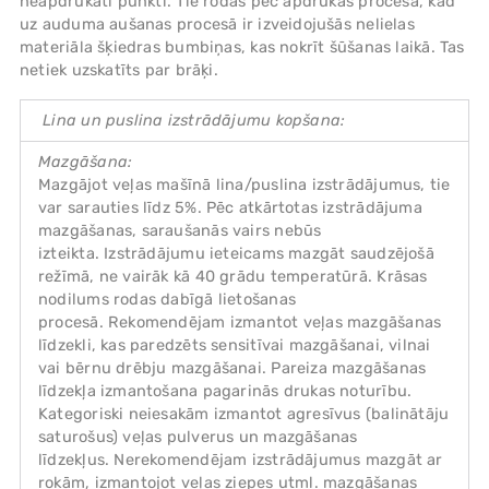
neapdrukāti punkti. Tie rodas pēc apdrukas procesa, kad
uz auduma aušanas procesā ir izveidojušās nelielas
materiāla šķiedras bumbiņas, kas nokrīt šūšanas laikā. Tas
netiek uzskatīts par brāķi.
Lina un puslina izstrādājumu kopšana:
Mazgāšana:
Mazgājot veļas mašīnā lina/puslina izstrādājumus, tie
var sarauties līdz 5%. Pēc atkārtotas izstrādājuma
mazgāšanas, saraušanās vairs nebūs
izteikta. Izstrādājumu ieteicams mazgāt saudzējošā
režīmā, ne vairāk kā 40 grādu temperatūrā. Krāsas
nodilums rodas dabīgā lietošanas
procesā. Rekomendējam izmantot veļas mazgāšanas
līdzekli, kas paredzēts sensitīvai mazgāšanai, vilnai
vai bērnu drēbju mazgāšanai. Pareiza mazgāšanas
līdzekļa izmantošana pagarinās drukas noturību.
Kategoriski neiesakām izmantot agresīvus (balinātāju
saturošus) veļas pulverus un mazgāšanas
līdzekļus. Nerekomendējam izstrādājumus mazgāt ar
rokām, izmantojot veļas ziepes utml. mazgāšanas