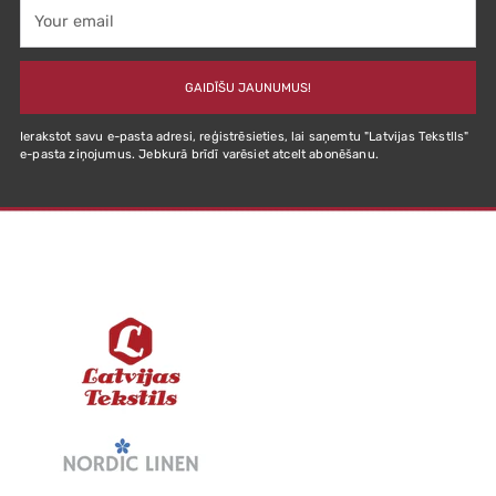
Your
email
GAIDĪŠU JAUNUMUS!
Ierakstot savu e-pasta adresi, reģistrēsieties, lai saņemtu "Latvijas Tekstlls"
e-pasta ziņojumus. Jebkurā brīdī varēsiet atcelt abonēšanu.