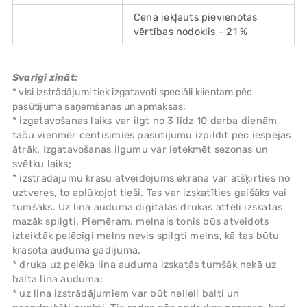
Cenā iekļauts pievienotās
vērtības nodoklis - 21 %
Svarīgi zināt:
* visi izstrādājumi tiek izgatavoti speciāli klientam pēc
pasūtījuma saņemšanas un apmaksas;
* izgatavošanas laiks var ilgt no 3 līdz 10 darba dienām,
taču vienmēr centīsimies pasūtījumu izpildīt pēc iespējas
ātrāk. Izgatavošanas ilgumu var ietekmēt sezonas un
svētku laiks;
* izstrādājumu krāsu atveidojums ekrānā var atšķirties no
uztveres, to aplūkojot tieši. Tas var izskatīties gaišāks vai
tumšāks. Uz lina auduma digitālās drukas attēli izskatās
mazāk spilgti. Piemēram, melnais tonis būs atveidots
izteiktāk pelēcīgi melns nevis spilgti melns, kā tas būtu
krāsota auduma gadījumā.
* druka uz pelēka lina auduma izskatās tumšāk nekā uz
balta lina auduma;
* uz lina izstrādājumiem var būt nelieli balti un