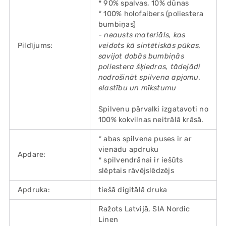
* 90% spalvas, 10% dūnas
* 100% holofaibers (poliestera
bumbiņas)
- neausts materiāls, kas
Pildījums:
veidots kā sintētiskās pūkas,
savijot dobās bumbiņās
poliestera šķiedras, tādejādi
nodrošināt spilvena apjomu,
elastību un mīkstumu
Spilvenu pārvalki izgatavoti no
100% kokvilnas neitrālā krāsā.
* abas spilvena puses ir ar
vienādu apdruku
Apdare:
* spilvendrānai ir iešūts
slēptais rāvējslēdzējs
Apdruka:
tiešā digitālā druka
Ražots Latvijā, SIA Nordic
Linen