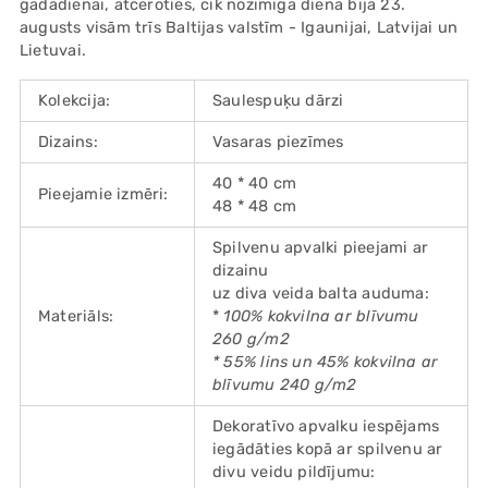
gadadienai, atceroties, cik nozīmīga diena bija 23.
augusts visām trīs Baltijas valstīm - Igaunijai, Latvijai un
Lietuvai.
Kolekcija:
Saulespuķu dārzi
Dizains:
Vasaras piezīmes
40 * 40 cm
Pieejamie izmēri:
48 * 48 cm
Spilvenu apvalki pieejami ar
dizainu
uz diva veida balta auduma:
Materiāls:
*
100% kokvilna ar blīvumu
260 g/m2
* 55% lins un 45% kokvilna ar
blīvumu 240 g/m2
Dekoratīvo apvalku iespējams
iegādāties kopā ar spilvenu ar
divu veidu pildījumu: