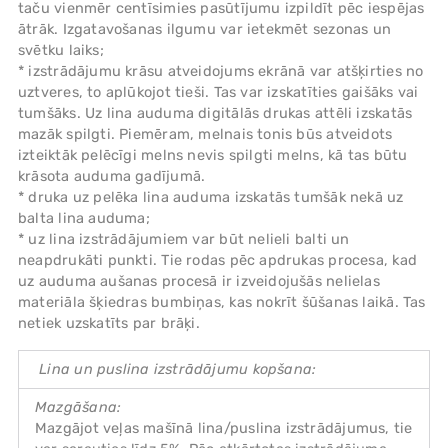
taču vienmēr centīsimies pasūtījumu izpildīt pēc iespējas
ātrāk. Izgatavošanas ilgumu var ietekmēt sezonas un
svētku laiks;
* izstrādājumu krāsu atveidojums ekrānā var atšķirties no
uztveres, to aplūkojot tieši. Tas var izskatīties gaišāks vai
tumšāks. Uz lina auduma digitālās drukas attēli izskatās
mazāk spilgti. Piemēram, melnais tonis būs atveidots
izteiktāk pelēcīgi melns nevis spilgti melns, kā tas būtu
krāsota auduma gadījumā.
* druka uz pelēka lina auduma izskatās tumšāk nekā uz
balta lina auduma;
* uz lina izstrādājumiem var būt nelieli balti un
neapdrukāti punkti. Tie rodas pēc apdrukas procesa, kad
uz auduma aušanas procesā ir izveidojušās nelielas
materiāla šķiedras bumbiņas, kas nokrīt šūšanas laikā. Tas
netiek uzskatīts par brāķi.
Lina un puslina izstrādājumu kopšana:
Mazgāšana:
Mazgājot veļas mašīnā lina/puslina izstrādājumus, tie