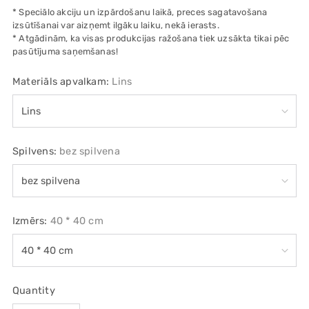
* Speciālo akciju un izpārdošanu laikā, preces sagatavošana
izsūtīšanai var aizņemt ilgāku laiku, nekā ierasts.
* Atgādinām, ka visas produkcijas ražošana tiek uzsākta tikai pēc
pasūtījuma saņemšanas!
Materiāls apvalkam:
Lins
Spilvens:
bez spilvena
Izmērs:
40 * 40 cm
Quantity