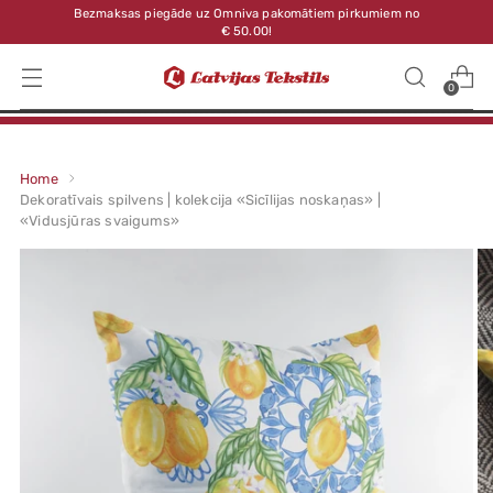
Bezmaksas piegāde uz Omniva pakomātiem pirkumiem no
€ 50.00!
0
Home
Dekoratīvais spilvens | kolekcija «Sicīlijas noskaņas» |
«Vidusjūras svaigums»