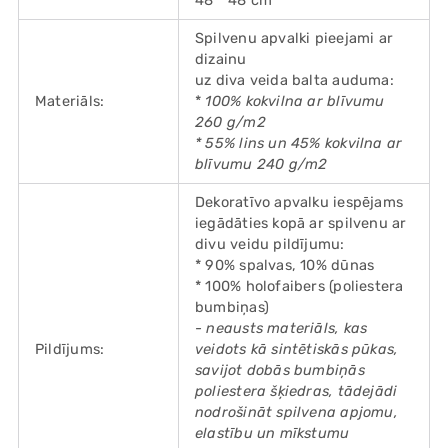
48 * 48 cm
Spilvenu apvalki pieejami ar
dizainu
uz diva veida balta auduma:
Materiāls:
*
100% kokvilna ar blīvumu
260 g/m2
* 55% lins un 45% kokvilna ar
blīvumu 240 g/m2
Dekoratīvo apvalku iespējams
iegādāties kopā ar spilvenu ar
divu veidu pildījumu:
* 90% spalvas, 10% dūnas
* 100% holofaibers (poliestera
bumbiņas)
- neausts materiāls, kas
Pildījums:
veidots kā sintētiskās pūkas,
savijot dobās bumbiņās
poliestera šķiedras, tādejādi
nodrošināt spilvena apjomu,
elastību un mīkstumu