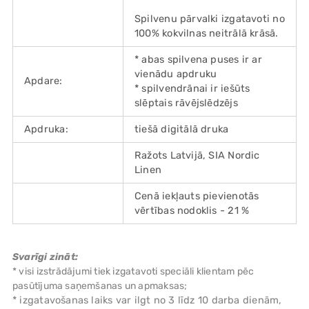
Spilvenu pārvalki izgatavoti no
100% kokvilnas neitrālā krāsā.
* abas spilvena puses ir ar
vienādu apdruku
Apdare:
* spilvendrānai ir iešūts
slēptais rāvējslēdzējs
Apdruka:
tiešā digitālā druka
Ražots Latvijā, SIA Nordic
Linen
Cenā iekļauts pievienotās
vērtības nodoklis - 21 %
Svarīgi zināt:
* visi izstrādājumi tiek izgatavoti speciāli klientam pēc
pasūtījuma saņemšanas un apmaksas;
* izgatavošanas laiks var ilgt no 3 līdz 10 darba dienām,