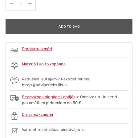
Quantity
ADD TO BAG
Produktu izmēri
Materiāli un to kopšana
Radušies jautājumi? Rakstiet mums:
birojs@latvijastekstils.lv
Bezmaksas piegāde Latvijā
uz Omniva un Unisend
pakomātiem pirkumiem no 50 €
Droši maksājumi
Vairumtirdzniecības piedāvājums