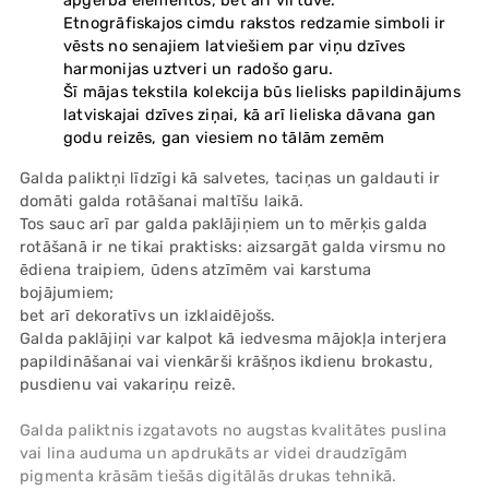
apģērba elementos, bet arī virtuvē.
Etnogrāfiskajos cimdu rakstos redzamie simboli ir
vēsts no senajiem latviešiem par viņu dzīves
harmonijas uztveri un radošo garu.
Šī mājas tekstila kolekcija būs lielisks papildinājums
latviskajai dzīves ziņai, kā arī lieliska dāvana gan
godu reizēs, gan viesiem no tālām zemēm
Galda paliktņi līdzīgi kā salvetes, taciņas un galdauti ir
domāti galda rotāšanai maltīšu laikā.
Tos sauc arī par galda paklājiņiem un to mērķis galda
rotāšanā ir ne tikai praktisks: aizsargāt galda virsmu no
ēdiena traipiem, ūdens atzīmēm vai karstuma
bojājumiem;
bet arī dekoratīvs un izklaidējošs.
Galda paklājiņi var kalpot kā iedvesma mājokļa interjera
papildināšanai vai vienkārši krāšņos ikdienu brokastu,
pusdienu vai vakariņu reizē.
Galda paliktnis izgatavots no augstas kvalitātes puslina
vai lina auduma un apdrukāts ar videi draudzīgām
pigmenta krāsām tiešās digitālās drukas tehnikā.