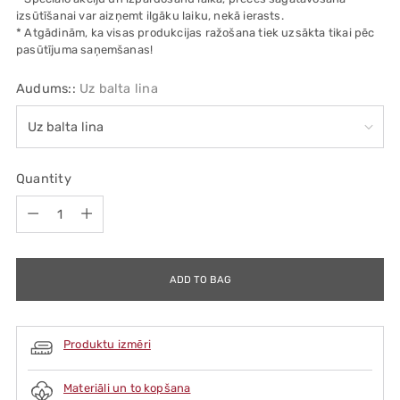
izsūtīšanai var aizņemt ilgāku laiku, nekā ierasts.
* Atgādinām, ka visas produkcijas ražošana tiek uzsākta tikai pēc
pasūtījuma saņemšanas!
Audums::
Uz balta lina
Quantity
Quantity
ADD TO BAG
Produktu izmēri
Materiāli un to kopšana