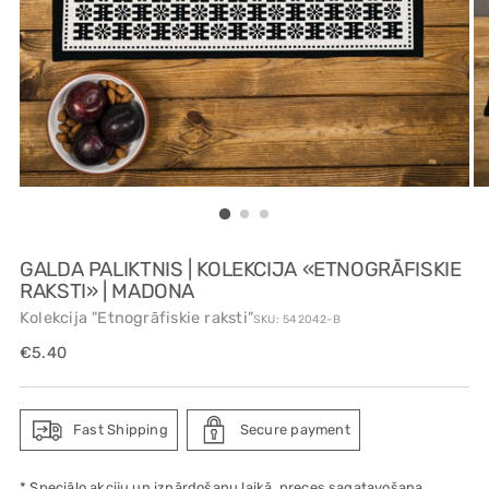
GALDA PALIKTNIS | KOLEKCIJA «ETNOGRĀFISKIE
RAKSTI» | MADONA
Kolekcija "Etnogrāfiskie raksti"
SKU: 542042-B
Regular
€5.40
price
Fast Shipping
Secure payment
* Speciālo akciju un izpārdošanu laikā, preces sagatavošana