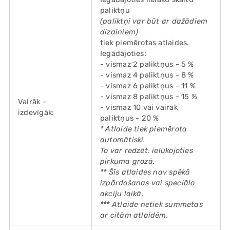
paliktņu
(paliktņi var būt ar dažādiem
dizainiem)
tiek piemērotas atlaides.
Iegādājoties:
- vismaz 2 paliktņus - 5 %
- vismaz 4 paliktņus - 8 %
- vismaz 6 paliktņus - 11 %
- vismaz 8 paliktņus - 15 %
Vairāk -
- vismaz 10 vai vairāk
izdevīgāk:
paliktņus - 20 %
* Atlaide tiek piemērota
automātiski.
To var redzēt, ielūkojoties
pirkuma grozā.
** Šīs atlaides nav spēkā
izpārdošanas vai speciālo
akciju laikā.
*** Atlaide netiek summētas
ar citām atlaidēm.