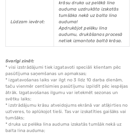
krāsu druka uz pelēkā lina
auduma uzdrukāta izskatās
tumšāka nekā uz balta lina
Lūdzam ievērot:
auduma!
Apdrukājot pelēku lina
audumu, drukāšanas procesā
netiek izmantota baltā krāsa.
Svarīgi zināt:
* visi izstrādājumi tiek izgatavoti speciāli klientam pēc
pasūtījuma saņemšanas un apmaksas;
* izgatavošanas laiks var ilgt no 3 līdz 10 darba dienām,
taču vienmēr centīsimies pasūtījumu izpildīt pēc iespējas
ātrāk. Izgatavošanas ilgumu var ietekmēt sezonas un
svētku laiks;
* izstrādājumu krāsu atveidojums ekrānā var atšķirties no
uztveres, to aplūkojot tieši. Tas var izskatīties gaišāks vai
tumšāks;
* druka uz pelēka lina auduma izskatās tumšāk nekā uz
balta lina auduma;