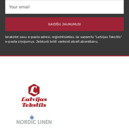
Your
email
GAIDĪŠU JAUNUMUS!
Ierakstot savu e-pasta adresi, reģistrēsieties, lai saņemtu "Latvijas Tekstlls"
e-pasta ziņojumus. Jebkurā brīdī varēsiet atcelt abonēšanu.