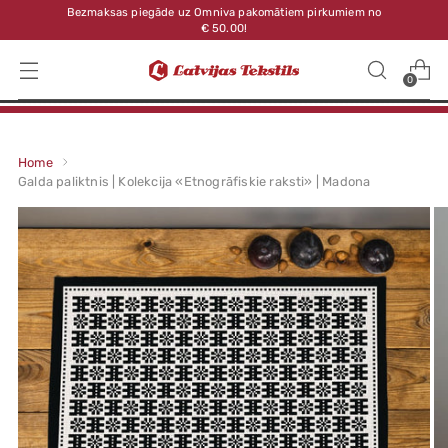
Bezmaksas piegāde uz Omniva pakomātiem pirkumiem no
€ 50.00!
0
Home
Galda paliktnis | Kolekcija «Etnogrāfiskie raksti» | Madona