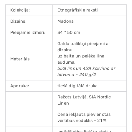
Kolekcija:
Etnogrāfiskie raksti
Dizains:
Madona
Pieejamie izmēri:
34 * 50 cm
Galda paliktņi pieejami ar
dizainu
uz balta un pelēka lina
Materiāls:
auduma.
55% lins un 45% kokvilna ar
blīvumu ~ 240 g/2
Apdruka:
tiešā digitālā druka
Ražots Latvijā, SIA Nordic
Linen
Cenā iekļauts pievienotās
vērtības nodoklis - 21 %
Iegādājoties lielāku skaitu