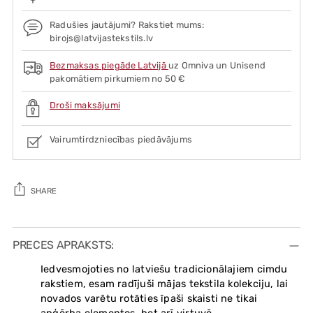
Radušies jautājumi? Rakstiet mums:
birojs@latvijastekstils.lv
Bezmaksas piegāde Latvijā
uz Omniva un Unisend
pakomātiem pirkumiem no 50 €
Droši maksājumi
Vairumtirdzniecības piedāvājums
SHARE
Adding
product
PRECES APRAKSTS:
to
Iedvesmojoties no latviešu tradicionālajiem cimdu
your
rakstiem, esam radījuši mājas tekstila kolekciju, lai
cart
novados varētu rotāties īpaši skaisti ne tikai