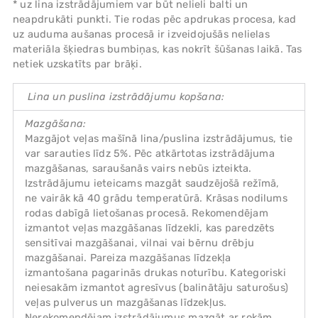
* uz lina izstrādājumiem var būt nelieli balti un
neapdrukāti punkti. Tie rodas pēc apdrukas procesa, kad
uz auduma aušanas procesā ir izveidojušās nelielas
materiāla šķiedras bumbiņas, kas nokrīt šūšanas laikā. Tas
netiek uzskatīts par brāķi.
Lina un puslina izstrādājumu kopšana:
Mazgāšana:
Mazgājot veļas mašīnā lina/puslina izstrādājumus, tie
var sarauties līdz 5%. Pēc atkārtotas izstrādājuma
mazgāšanas, saraušanās vairs nebūs izteikta.
Izstrādājumu ieteicams mazgāt saudzējošā režīmā,
ne vairāk kā 40 grādu temperatūrā. Krāsas nodilums
rodas dabīgā lietošanas procesā. Rekomendējam
izmantot veļas mazgāšanas līdzekli, kas paredzēts
sensitīvai mazgāšanai, vilnai vai bērnu drēbju
mazgāšanai. Pareiza mazgāšanas līdzekļa
izmantošana pagarinās drukas noturību. Kategoriski
neiesakām izmantot agresīvus (balinātāju saturošus)
veļas pulverus un mazgāšanas līdzekļus.
Nerekomendējam izstrādājumus mazgāt ar rokām,