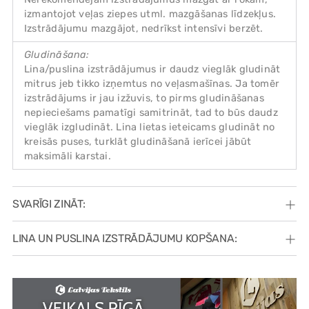
izmantojot veļas ziepes utml. mazgāšanas līdzekļus.
Izstrādājumu mazgājot, nedrīkst intensīvi berzēt.
Gludināšana:
Lina/puslina izstrādājumus ir daudz vieglāk gludināt
mitrus jeb tikko izņemtus no veļasmašīnas. Ja tomēr
izstrādājums ir jau izžuvis, to pirms gludināšanas
nepieciešams pamatīgi samitrināt, tad to būs daudz
vieglāk izgludināt. Lina lietas ieteicams gludināt no
kreisās puses, turklāt gludināšanā ierīcei jābūt
maksimāli karstai.
SVARĪGI ZINĀT:
LINA UN PUSLINA IZSTRĀDĀJUMU KOPŠANA: