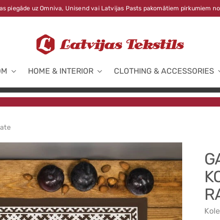
s piegāde uz Omniva, Unisend vai Latvijas Pasts pakomātiem pirkumiem no
OM
HOME & INTERIOR
CLOTHING & ACCESSORIES
late
G
K
R
Kole