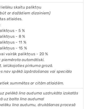
 lielāku skaitu paliktņu
r būt ar dažādiem dizainiem)
tas atlaides.
:
aliktņus - 5 %
aliktņus - 8 %
aliktņus - 11 %
aliktņus - 15 %
vai vairāk paliktņus - 20 %
ek piemērota automātiski.
t, ielūkojoties pirkuma grozā.
des nav spēkā izpārdošanas vai speciālo
netiek summētas ar citām atlaidēm.
 uz pelēkā lina auduma uzdrukāta izskatās
ā uz balta lina auduma!
pelēku lina audumu, drukāšanas procesā