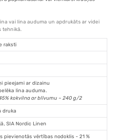
Add
lina vai lina auduma un apdrukāts ar videi
pro
 tehnikā.
to
you
cart
e raksti
ņi pieejami ar dizainu
pelēka lina auduma.
45% kokvilna ar blīvumu ~ 240 g/2
lā druka
jā, SIA Nordic Linen
s pievienotās vērtības nodoklis - 21 %