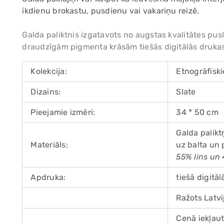
ikdienu brokastu, pusdienu vai vakariņu reizē.
Galda paliktnis izgatavots no augstas kvalitātes pus
draudzīgām pigmenta krāsām tiešās digitālās drukas
Kolekcija:
Etnogrāfiski
Dizains:
Slate
Pieejamie izmēri:
34 * 50 cm
Galda palikt
Materiāls:
uz balta un 
55% lins un 
Apdruka:
tiešā digitā
Ražots Latvi
Cenā iekļaut