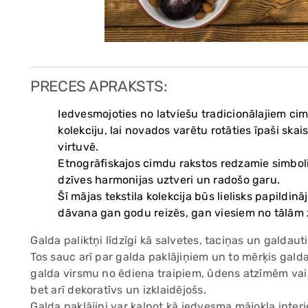
PRECES APRAKSTS:
Iedvesmojoties no latviešu tradicionālajiem cim
kolekciju, lai novados varētu rotāties īpaši skai
virtuvē.
Etnogrāfiskajos cimdu rakstos redzamie simboli
dzīves harmonijas uztveri un radošo garu.
Šī mājas tekstila kolekcija būs lielisks papildināj
dāvana gan godu reizēs, gan viesiem no tālā
Galda paliktņi līdzīgi kā salvetes, taciņas un galdauti
Tos sauc arī par galda paklājiņiem un to mērķis galda 
galda virsmu no ēdiena traipiem, ūdens atzīmēm va
bet arī dekoratīvs un izklaidējošs.
Galda paklājiņi var kalpot kā iedvesma mājokļa interj