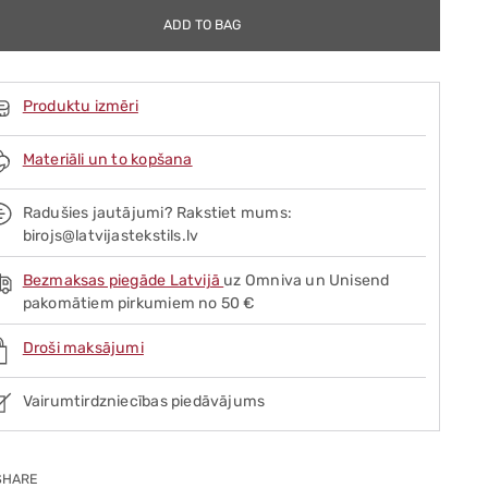
ADD TO BAG
Produktu izmēri
Materiāli un to kopšana
Radušies jautājumi? Rakstiet mums:
birojs@latvijastekstils.lv
Bezmaksas piegāde Latvijā
uz Omniva un Unisend
pakomātiem pirkumiem no 50 €
Droši maksājumi
Vairumtirdzniecības piedāvājums
SHARE