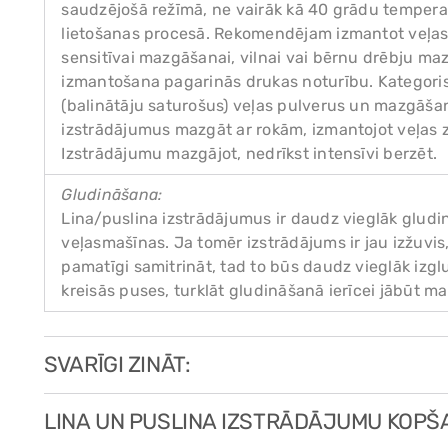
saudzējošā režīmā, ne vairāk kā 40 grādu tempera
lietošanas procesā. Rekomendējam izmantot veļas
sensitīvai mazgāšanai, vilnai vai bērnu drēbju ma
izmantošana pagarinās drukas noturību. Kategori
(balinātāju saturošus) veļas pulverus un mazgāš
izstrādājumus mazgāt ar rokām, izmantojot veļas 
Izstrādājumu mazgājot, nedrīkst intensīvi berzēt.
Gludināšana:
Lina/puslina izstrādājumus ir daudz vieglāk gludi
veļasmašīnas. Ja tomēr izstrādājums ir jau izžuvi
pamatīgi samitrināt, tad to būs daudz vieglāk izglu
kreisās puses, turklāt gludināšanā ierīcei jābūt ma
SVARĪGI ZINĀT:
LINA UN PUSLINA IZSTRĀDĀJUMU KOPŠ