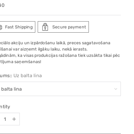
ular
40
e
Fast Shipping
Secure payment
eciālo akciju un izpārdošanu laikā, preces sagatavošana
īšanai var aizņemt ilgāku laiku, nekā ierasts.
gādinām, ka visas produkcijas ražošana tiek uzsākta tikai pēc
tījuma saņemšanas!
ums::
Uz balta lina
ntity
ntity