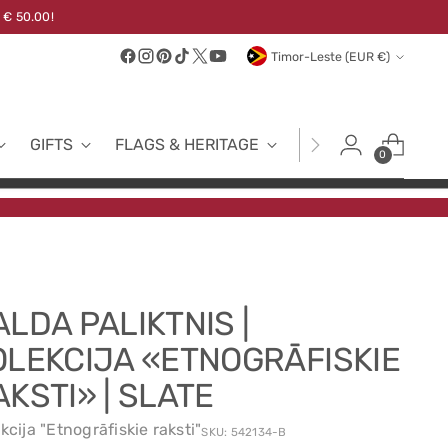
 € 50.00!
Currency
Timor-Leste (EUR €)
GIFTS
FLAGS & HERITAGE
FABRICS
NEW
0
ALDA PALIKTNIS |
OLEKCIJA «ETNOGRĀFISKIE
AKSTI» | SLATE
kcija "Etnogrāfiskie raksti"
SKU: 542134-B