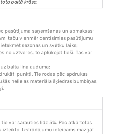
tota baltā krāsa.
am pēc pasūtījuma saņemšanas un apmaksas;
enām, taču vienmēr centīsimies pasūtījumu
r ietekmēt sezonas un svētku laiks;
s no uztveres, to aplūkojot tieši. Tas var
 uz balta lina auduma;
pdrukāti punkti. Tie rodas pēc apdrukas
ušās nelielas materiāla šķiedras bumbiņas,
i.
tie var sarauties līdz 5%. Pēc atkārtotas
 izteikta. Izstrādājumu ieteicams mazgāt