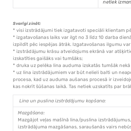
netiek izman
Svarīgi zināt:
* visi izstrādājumi tiek izgatavoti speciāli klient
* izgatavošanas laiks var ilgt no 3 līdz 10 darba di
izpildīt pēc iespējas ātrāk. Izgatavošanas ilgumu va
* izstrādājumu krāsu atveidojums ekrānā var atšķirtie
izskatīties gaišāks vai tumšāks;
* druka uz pelēka lina auduma izskatās tumšāk nekā
* uz lina izstrādājumiem var būt nelieli balti un nea
procesa, kad uz auduma aušanas procesā ir izveidoj
kas nokrīt šūšanas laikā. Tas netiek uzskatīts par brāķ
Lina un puslina izstrādājumu kopšana:
Mazgāšana:
Mazgājot veļas mašīnā lina/puslina izstrādājumus, 
izstrādājuma mazgāšanas, saraušanās vairs nebūs