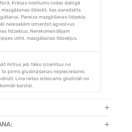
tūrā. Krāsas nodilums rodas dabīgā
 mazgāšanas līdzekli, kas paredzēts
zgāšanai. Pareiza mazgāšanas līdzekļa
ski neiesakām izmantot agresīvus
anas līdzekļus. Nerekomendējam
ziepes utml. mazgāšanas līdzekļus.
nāt mitrus jeb tikko izņemtus no
s, to pirms gludināšanas nepieciešams
dināt. Lina lietas ieteicams gludināt no
ksimāli karstai.
ANA: