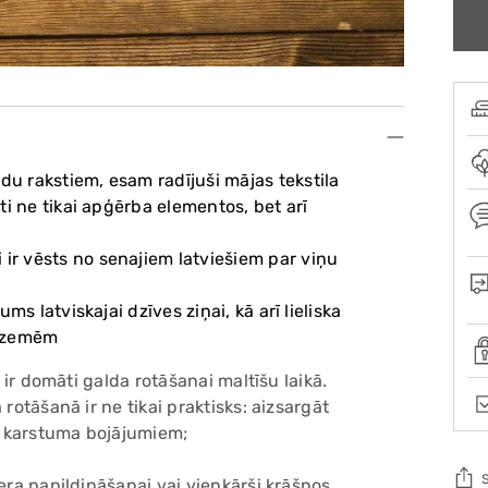
du rakstiem, esam radījuši mājas tekstila
sti ne tikai apģērba elementos, bet arī
 ir vēsts no senajiem latviešiem par viņu
ums latviskajai dzīves ziņai, kā arī lieliska
m zemēm
 ir domāti galda rotāšanai maltīšu laikā.
rotāšanā ir ne tikai praktisks: aizsargāt
i karstuma bojājumiem;
era papildināšanai vai vienkārši krāšņos