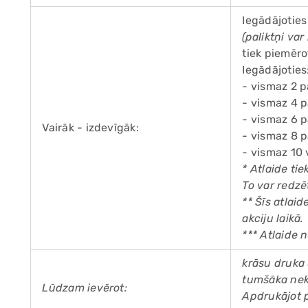
Iegādājoties
(paliktņi va
tiek piemēro
Iegādājoties
- vismaz 2 p
- vismaz 4 p
- vismaz 6 p
Vairāk - izdevīgāk:
- vismaz 8 p
- vismaz 10 
* Atlaide ti
To var redzē
** Šīs atlai
akciju laikā.
*** Atlaide 
krāsu druka
tumšāka nek
Lūdzam ievērot:
Apdrukājot 