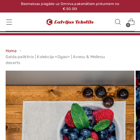
Bezmaksas piegāde uz Omniva pakomātiem pirkumiem no
€ 50.00!
0
Home
Galda paliktnis | Kolekcija «Ogas» | Aveņu & Melleņu
deserts