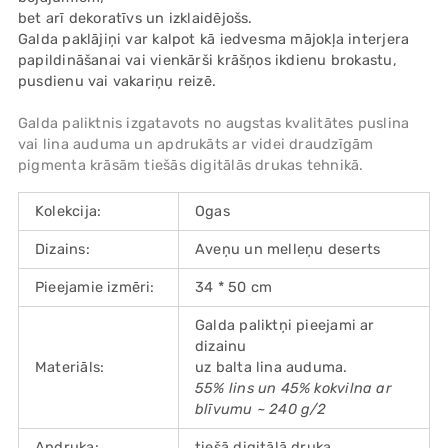
bet arī dekoratīvs un izklaidējošs.
Galda paklājiņi var kalpot kā iedvesma mājokļa interjera
papildināšanai vai vienkārši krāšņos ikdienu brokastu,
pusdienu vai vakariņu reizē.
Galda paliktnis izgatavots no augstas kvalitātes puslina
vai lina auduma un apdrukāts ar videi draudzīgām
pigmenta krāsām tiešās digitālās drukas tehnikā.
Kolekcija:
Ogas
Dizains:
Aveņu un melleņu deserts
Pieejamie izmēri:
34 * 50 cm
Galda paliktņi pieejami ar
dizainu
Materiāls:
uz balta lina auduma.
55% lins un 45% kokvilna ar
blīvumu ~ 240 g/2
Apdruka:
tiešā digitālā druka