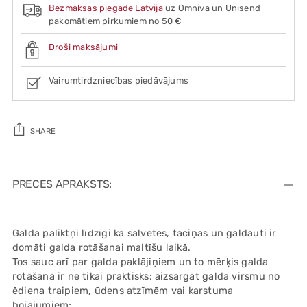
Bezmaksas piegāde Latvijā
uz Omniva un Unisend
pakomātiem pirkumiem no 50 €
Droši maksājumi
Vairumtirdzniecības piedāvājums
SHARE
Adding
product
PRECES APRAKSTS:
to
your
cart
Galda paliktņi līdzīgi kā salvetes, taciņas un galdauti ir
domāti galda rotāšanai maltīšu laikā.
Tos sauc arī par galda paklājiņiem un to mērķis galda
rotāšanā ir ne tikai praktisks: aizsargāt galda virsmu no
ēdiena traipiem, ūdens atzīmēm vai karstuma
bojājumiem;