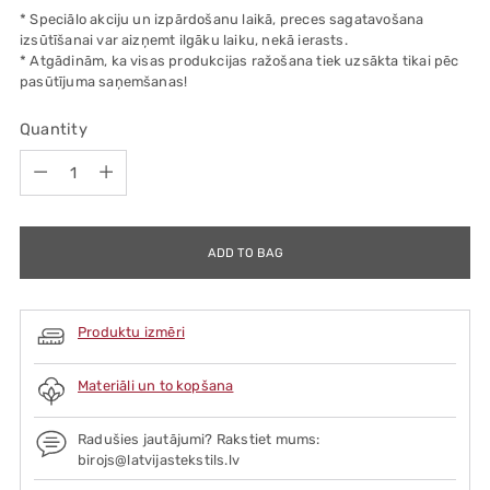
* Speciālo akciju un izpārdošanu laikā, preces sagatavošana
izsūtīšanai var aizņemt ilgāku laiku, nekā ierasts.
* Atgādinām, ka visas produkcijas ražošana tiek uzsākta tikai pēc
pasūtījuma saņemšanas!
Quantity
Quantity
ADD TO BAG
Produktu izmēri
Materiāli un to kopšana
Radušies jautājumi? Rakstiet mums:
birojs@latvijastekstils.lv