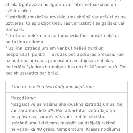
ātrāk. Izgatavošanas ilgumu var ietekmēt sezonas un
svētku laiks;
* izstrādājumu krāsu atveidojums ekrānā var atšķirties no
uztveres, to aplūkojot tieši. Tas var izskatīties gaišāks vai
tumšāks;
* druka uz pelēka lina auduma izskatās tumšāk nekā uz
balta lina auduma;
* uz lina izstrādājumiem var būt nelieli balti un
neapdrukāti punkti. Tie rodas pēc apdrukas procesa, kad
uz auduma aušanas procesā ir izveidojušās nelielas
materiāla šķiedras bumbiņas, kas nokrīt šūšanas laikā. Tas
netiek uzskatīts par brāķi.
Lina un puslina izstrādājumu kopšana:
Mazgāšana:
Mazgājot veļas mašīnā lina/puslina izstrādājumus, tie
var sarauties līdz 5%. Pēc atkārtotas izstrādājuma
mazgāšanas, saraušanās vairs nebūs izteikta.
Izstrādājumu ieteicams mazgāt saudzējošā režīmā,
ne vairāk kā 40 grādu temperatūrā. Krāsas nodilums