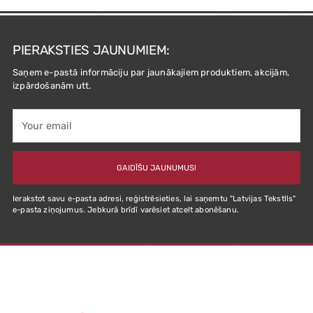
PIERAKSTIES JAUNUMIEM:
Saņem e-pastā informāciju par jaunākajiem produktiem, akcijām,
izpārdošanām utt.
Your
email
GAIDĪŠU JAUNUMUS!
Ierakstot savu e-pasta adresi, reģistrēsieties, lai saņemtu "Latvijas Tekstlls"
e-pasta ziņojumus. Jebkurā brīdī varēsiet atcelt abonēšanu.