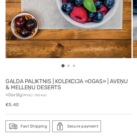
GALDA PALIKTNIS | KOLEKCIJA «OGAS» | AVEŅU
& MELLEŅU DESERTS
«Garšīgi»
SKU: 590463
Regular
€5.40
price
Fast Shipping
Secure payment