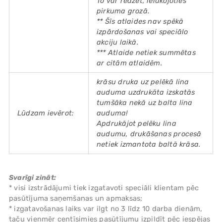
To var redzēt, ielūkojoties
pirkuma grozā.
** Šīs atlaides nav spēkā
izpārdošanas vai speciālo
akciju laikā.
*** Atlaide netiek summētas
ar citām atlaidēm.
krāsu druka uz pelēkā lina
auduma uzdrukāta izskatās
tumšāka nekā uz balta lina
Lūdzam ievērot:
auduma!
Apdrukājot pelēku lina
audumu, drukāšanas procesā
netiek izmantota baltā krāsa.
Svarīgi zināt:
* visi izstrādājumi tiek izgatavoti speciāli klientam pēc
pasūtījuma saņemšanas un apmaksas;
* izgatavošanas laiks var ilgt no 3 līdz 10 darba dienām,
taču vienmēr centīsimies pasūtījumu izpildīt pēc iespējas