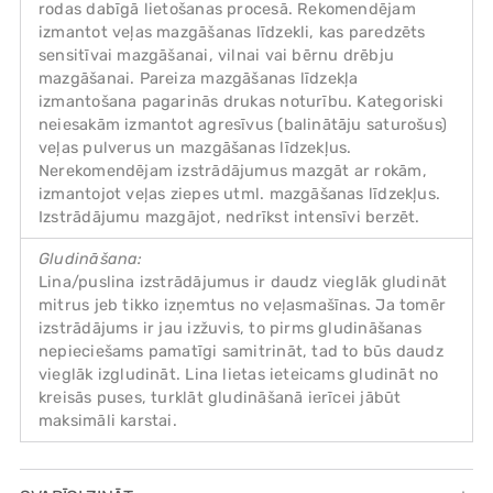
rodas dabīgā lietošanas procesā. Rekomendējam
izmantot veļas mazgāšanas līdzekli, kas paredzēts
sensitīvai mazgāšanai, vilnai vai bērnu drēbju
mazgāšanai. Pareiza mazgāšanas līdzekļa
izmantošana pagarinās drukas noturību. Kategoriski
neiesakām izmantot agresīvus (balinātāju saturošus)
veļas pulverus un mazgāšanas līdzekļus.
Nerekomendējam izstrādājumus mazgāt ar rokām,
izmantojot veļas ziepes utml. mazgāšanas līdzekļus.
Izstrādājumu mazgājot, nedrīkst intensīvi berzēt.
Gludināšana:
Lina/puslina izstrādājumus ir daudz vieglāk gludināt
mitrus jeb tikko izņemtus no veļasmašīnas. Ja tomēr
izstrādājums ir jau izžuvis, to pirms gludināšanas
nepieciešams pamatīgi samitrināt, tad to būs daudz
vieglāk izgludināt. Lina lietas ieteicams gludināt no
kreisās puses, turklāt gludināšanā ierīcei jābūt
maksimāli karstai.