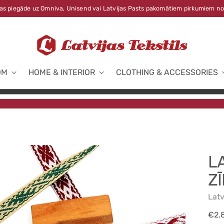
s piegāde uz Omniva, Unisend vai Latvijas Pasts pakomātiem pirkumiem no
OM
HOME & INTERIOR
CLOTHING & ACCESSORIES
L
ZĪ
Latv
Reg
€2.