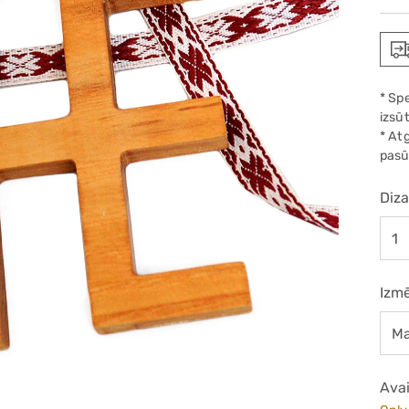
pric
* Sp
izsūt
* At
pasū
Diza
Izm
Avai