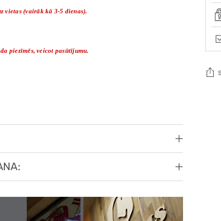
 vietas (vairāk kā 3-5 dienas).
rāda piezīmēs, veicot pasūtījumu.
Add
pro
to
you
cart
ANA: