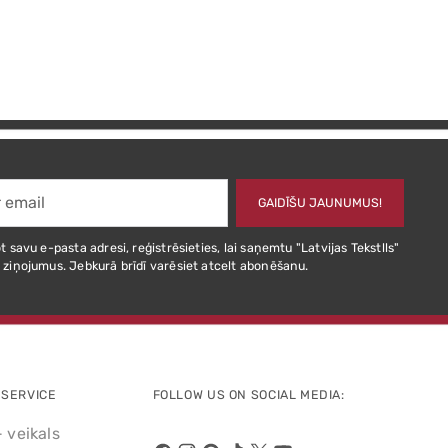
GAIDĪŠU JAUNUMUS!
t savu e-pasta adresi, reģistrēsieties, lai saņemtu "Latvijas Tekstlls"
 ziņojumus. Jebkurā brīdī varēsiet atcelt abonēšanu.
SERVICE
FOLLOW US ON SOCIAL MEDIA:
- veikals