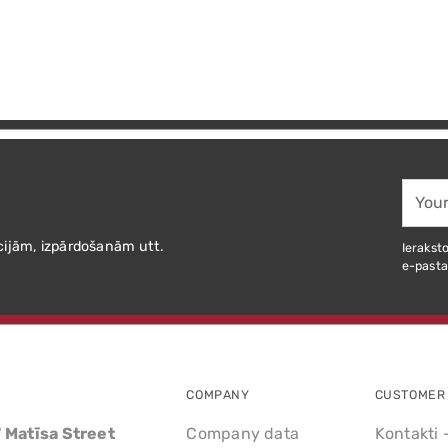
Your
email
cijām, izpārdošanām utt.
Ieraksto
e-pasta
COMPANY
CUSTOMER 
7 Matīsa Street
Company data
Kontakti 