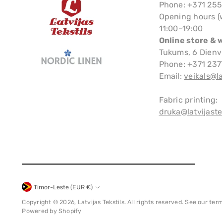
Phone: +371 25
Opening hours (
11:00–19:00
Online store & 
Tukums, 6 Dienv
Phone: +371 23
Email:
veikals@la
Fabric printing:
druka@latvijastek
Timor-Leste (EUR €)
Currency
Copyright © 2026,
Latvijas Tekstils
. All rights reserved. See our ter
Powered by Shopify