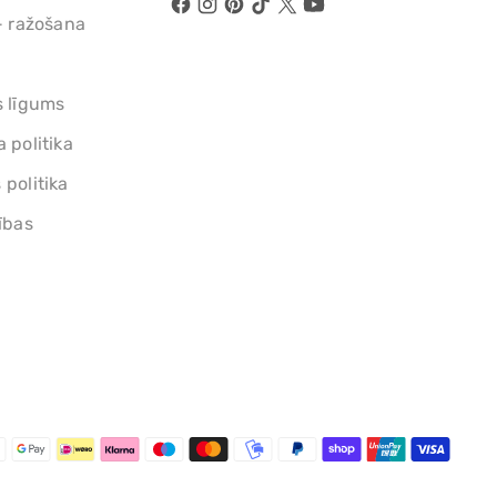
- ražošana
s līgums
 politika
politika
ības