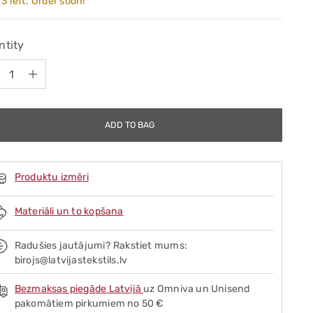
3 left. Order soon!
ntity
ntity
ADD TO BAG
Produktu izmēri
Materiāli un to kopšana
Radušies jautājumi? Rakstiet mums:
birojs@latvijastekstils.lv
Bezmaksas piegāde Latvijā
uz Omniva un Unisend
pakomātiem pirkumiem no 50 €