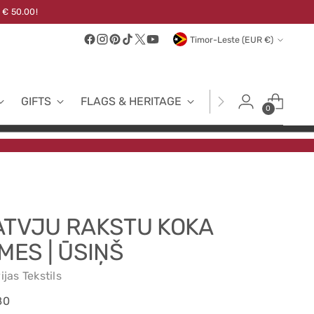
 € 50.00!
Currency
Timor-Leste (EUR €)
GIFTS
FLAGS & HERITAGE
FABRICS
NEW
0
ATVJU RAKSTU KOKA
MES | ŪSIŅŠ
ijas Tekstils
ular
80