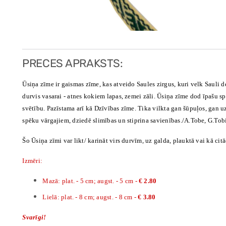
PRECES APRAKSTS:
Ūsiņa zīme ir gaismas zīme, kas atveido Saules zirgus, kuri velk Sauli de
durvis vasarai - atnes kokiem lapas, zemei zāli. Ūsiņa zīme dod īpašu spē
svētību. Pazīstama arī kā Dzīvības zīme. Tika vilkta gan šūpuļos, gan u
spēku vārgajiem, dziedē slimības un stiprina savienības./A.Tobe, G.Tob
Šo Ūsiņa zīmi var likt/ karināt virs durvīm, uz galda, plauktā vai kā cit
Izmēri:
Mazā: plat. - 5 cm; augst. - 5 cm -
€ 2.80
Lielā: plat. - 8 cm; augst. - 8 cm -
€ 3.80
Svarīgi!