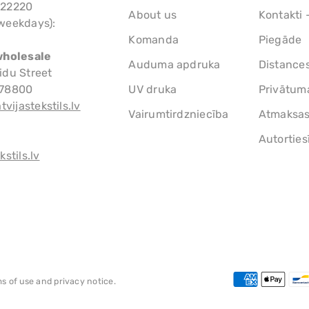
522220
About us
Kontakti 
weekdays):
Komanda
Piegāde
wholesale
Auduma apdruka
Distance
idu Street
778800
UV druka
Privātuma
tvijastekstils.lv
Vairumtirdzniecība
Atmaksas 
Autorties
stils.lv
ms of use and privacy notice.