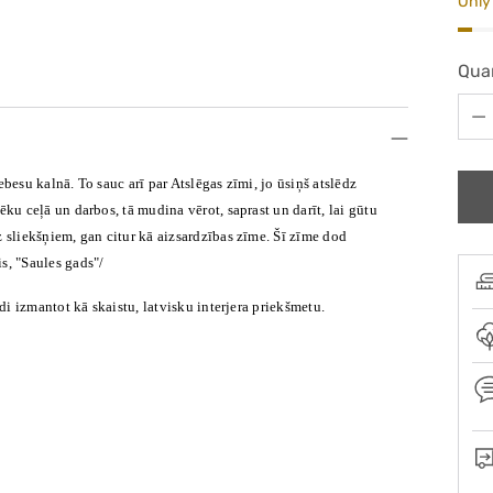
Only 
Qua
Qua
besu kalnā. To sauc arī par Atslēgas zīmi, jo ūsiņš atslēdz
ku ceļā un darbos, tā mudina vērot, saprast un darīt, lai gūtu
z sliekšņiem, gan citur kā aizsardzības zīme. Šī zīme dod
is, "Saules gads"/
ādi izmantot kā skaistu, latvisku interjera priekšmetu.