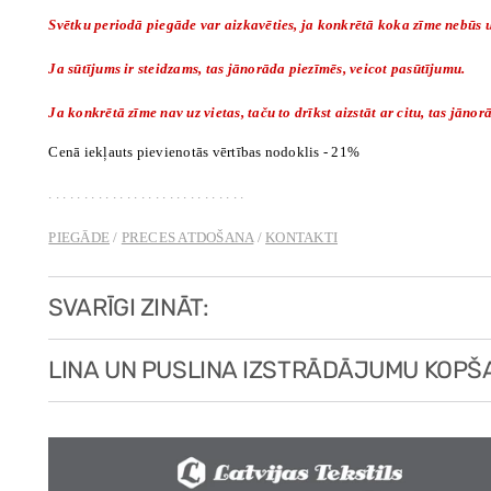
Svētku periodā piegāde var aizkavēties, ja konkrētā koka zīme nebūs uz
Ja sūtījums ir steidzams, tas jānorāda piezīmēs, veicot pasūtījumu.
Ja konkrētā zīme nav uz vietas, taču to drīkst aizstāt ar citu, tas jāno
Cenā iekļauts pievienotās vērtības nodoklis - 21%
. . . . . . . . . . . . . . . . . . . . . . . . . . . .
PIEGĀDE
/
PRECES ATDOŠANA
/
KONTAKTI
SVARĪGI ZINĀT:
LINA UN PUSLINA IZSTRĀDĀJUMU KOPŠ