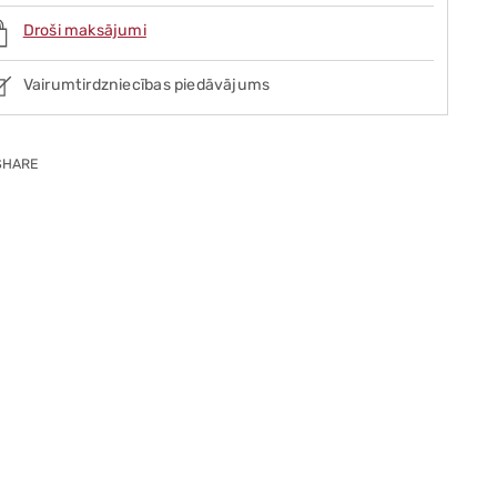
Droši maksājumi
Vairumtirdzniecības piedāvājums
SHARE
ing
duct
r