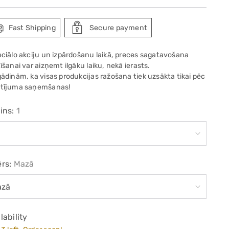
e
Fast Shipping
Secure payment
eciālo akciju un izpārdošanu laikā, preces sagatavošana
īšanai var aizņemt ilgāku laiku, nekā ierasts.
gādinām, ka visas produkcijas ražošana tiek uzsākta tikai pēc
tījuma saņemšanas!
ins:
1
ērs:
Mazā
lability