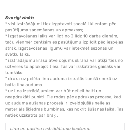
Svarīgi zināt:
* visi izstrādājumi tiek izgatavoti speciāli klientam pēc
pasūtījuma saņemšanas un apmaksas;
* izgatavošanas laiks var ilgt no 3 līdz 10 darba dienām,
taču vienmēr centīsimies pasūtījumu izpildīt pēc iespējas
ātrāk. Izgatavošanas ilgumu var ietekmēt sezonas un
svētku laiks;
* izstrādājumu krāsu atveidojums ekrānā var atšķirties no
uztveres to aplūkojot tieši. Tas var izskatīties gaišāks vai
tumšāks;
* druka uz pelēka lina auduma izskatās tumšāk nekā uz
balta lina auduma;
* uz lina izstrādājumiem var būt nelieli balti un
neapdrukāti punkti. Tie rodas pēc apdrukas procesa, kad
uz auduma aušanas procesā ir izveidojušās nelielas
materiāla šķiedras bumbiņas, kas nokrīt šūšanas laikā. Tas
netiek uzskatīts par brāķi.
Lina un puslina izstrādājumu kopšana: