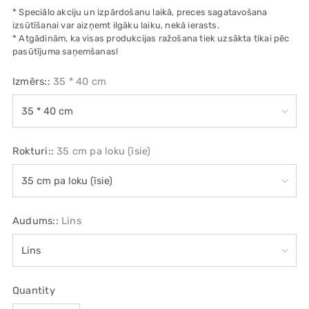
* Speciālo akciju un izpārdošanu laikā, preces sagatavošana
izsūtīšanai var aizņemt ilgāku laiku, nekā ierasts.
* Atgādinām, ka visas produkcijas ražošana tiek uzsākta tikai pēc
pasūtījuma saņemšanas!
Izmērs::
35 * 40 cm
Rokturi::
35 cm pa loku (īsie)
Audums::
Lins
Quantity