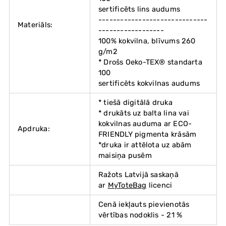
sertificēts lins audums
------------------------------
Materiāls:
------------------
100% kokvilna, blīvums 260
g/m2
* Drošs Oeko-TEX® standarta
100
sertificēts kokvilnas audums
* tiešā digitālā druka
* drukāts uz balta lina vai
kokvilnas auduma ar ECO-
Apdruka:
FRIENDLY pigmenta krāsām
*druka ir attēlota uz abām
maisiņa pusēm
Ražots Latvijā saskaņā
ar
MyToteBag
licenci
Cenā iekļauts pievienotās
vērtības nodoklis - 21 %