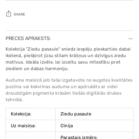
SHARE
Adding
product
PRECES APRAKSTS:
to
Kolekcija "Ziedu pasaule" sniedz iespēju pieskarties dabai
your
ikdienā, piešķirot jūsu stilam krāšņus un dzīvīgus ziedu
cart
motīvus. Ideāla izvēle, lai izceltu savu mīlestību pret
ziediem un dabas harmoniju.
Auduma maisiņš jeb taša izgatavota no augstas kvalitātes
puslina vai kokvilnas auduma un apdrukāts ar videi
draudzīgām pigmenta krāsām tiešās digitālās drukas
tehnikā.
Kolekcija:
Ziedu pasaule
Uz maisiņa:
Cīnija
Parastais izmērs: