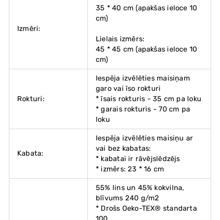
35 * 40 cm (apakšas ieloce 10
cm)
Izmēri:
Lielais izmērs:
45 * 45 cm (apakšas ieloce 10
cm)
Iespēja izvēlēties maisiņam
garo vai īso rokturi
Rokturi:
* īsais rokturis - 35 cm pa loku
* garais rokturis - 70 cm pa
loku
Iespēja izvēlēties maisiņu ar
vai bez kabatas:
Kabata:
* kabatai ir rāvējslēdzējs
* izmērs: 23 * 16 cm
55% lins un 45% kokvilna,
blīvums 240 g/m2
* Drošs Oeko-TEX® standarta
100