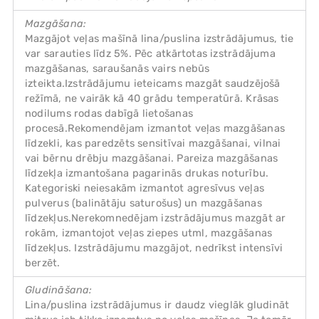
Mazgāšana:
Mazgājot veļas mašīnā lina/puslina izstrādājumus, tie
var sarauties līdz 5%. Pēc atkārtotas izstrādājuma
mazgāšanas, saraušanās vairs nebūs
izteikta.Izstrādājumu ieteicams mazgāt saudzējošā
režīmā, ne vairāk kā 40 grādu temperatūrā. Krāsas
nodilums rodas dabīgā lietošanas
procesā.Rekomendējam izmantot veļas mazgāšanas
līdzekli, kas paredzēts sensitīvai mazgāšanai, vilnai
vai bērnu drēbju mazgāšanai. Pareiza mazgāšanas
līdzekļa izmantošana pagarinās drukas noturību.
Kategoriski neiesakām izmantot agresīvus veļas
pulverus (balinātāju saturošus) un mazgāšanas
līdzekļus.Nerekomnedējam izstrādājumus mazgāt ar
rokām, izmantojot veļas ziepes utml, mazgāšanas
līdzekļus. Izstrādājumu mazgājot, nedrīkst intensīvi
berzēt.
Gludināšana:
Lina/puslina izstrādājumus ir daudz vieglāk gludināt