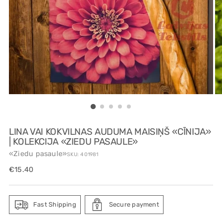
LINA VAI KOKVILNAS AUDUMA MAISIŅŠ «CĪNIJA»
| KOLEKCIJA «ZIEDU PASAULE»
«Ziedu pasaule»
SKU: 401981
Regular
€15.40
price
Fast Shipping
Secure payment