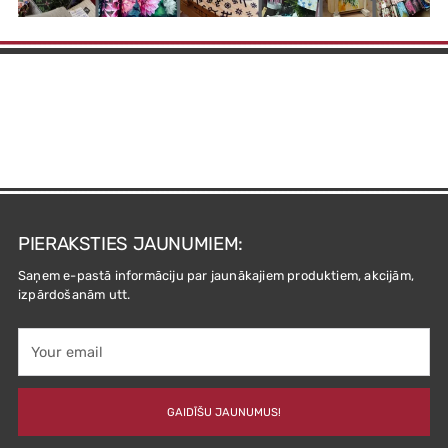
PIERAKSTIES JAUNUMIEM:
Saņem e-pastā informāciju par jaunākajiem produktiem, akcijām,
izpārdošanām utt.
Your
email
GAIDĪŠU JAUNUMUS!