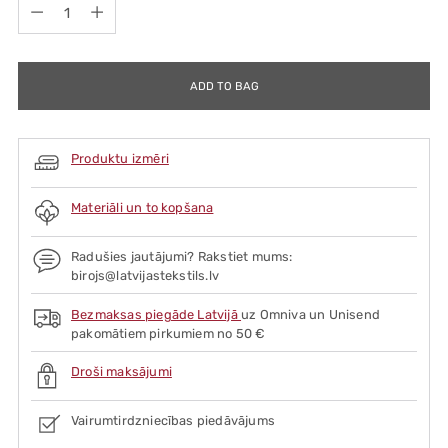
Quantity
ADD TO BAG
Produktu izmēri
Materiāli un to kopšana
Radušies jautājumi? Rakstiet mums:
birojs@latvijastekstils.lv
Bezmaksas piegāde Latvijā
uz Omniva un Unisend
pakomātiem pirkumiem no 50 €
Droši maksājumi
Vairumtirdzniecības piedāvājums