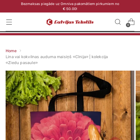
Bezmaksas piegāde uz Omniva pakomātiem pirkumiem no
€ 50.00!
0
Home
Lina vai kokvilnas auduma maisiņš «Cīnija» | kolekcija
«Ziedu pasaule»