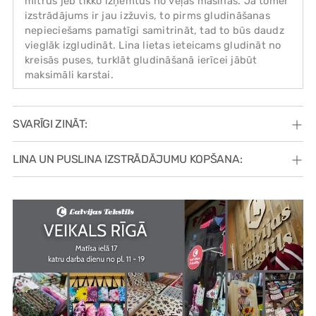
mitrus jeb tikko izņemtus no veļas mašīnas. Ja tomēr
izstrādājums ir jau izžuvis, to pirms gludināšanas
nepieciešams pamatīgi samitrināt, tad to būs daudz
vieglāk izgludināt. Lina lietas ieteicams gludināt no
kreisās puses, turklāt gludināšanā ierīcei jābūt
maksimāli karstai.
SVARĪGI ZINĀT:
LINA UN PUSLINA IZSTRĀDĀJUMU KOPŠANA: