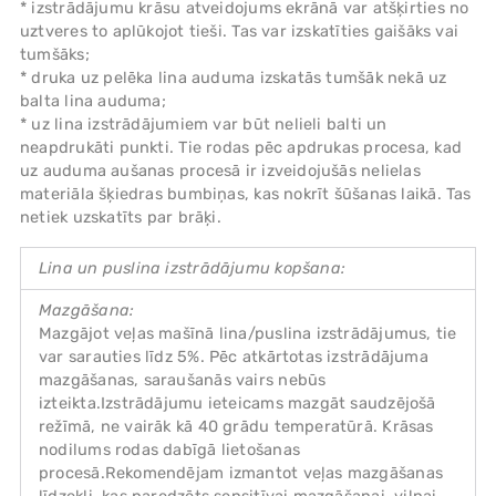
* izstrādājumu krāsu atveidojums ekrānā var atšķirties no
uztveres to aplūkojot tieši. Tas var izskatīties gaišāks vai
tumšāks;
* druka uz pelēka lina auduma izskatās tumšāk nekā uz
balta lina auduma;
* uz lina izstrādājumiem var būt nelieli balti un
neapdrukāti punkti. Tie rodas pēc apdrukas procesa, kad
uz auduma aušanas procesā ir izveidojušās nelielas
materiāla šķiedras bumbiņas, kas nokrīt šūšanas laikā. Tas
netiek uzskatīts par brāķi.
Lina un puslina izstrādājumu kopšana:
Mazgāšana:
Mazgājot veļas mašīnā lina/puslina izstrādājumus, tie
var sarauties līdz 5%. Pēc atkārtotas izstrādājuma
mazgāšanas, saraušanās vairs nebūs
izteikta.Izstrādājumu ieteicams mazgāt saudzējošā
režīmā, ne vairāk kā 40 grādu temperatūrā. Krāsas
nodilums rodas dabīgā lietošanas
procesā.Rekomendējam izmantot veļas mazgāšanas