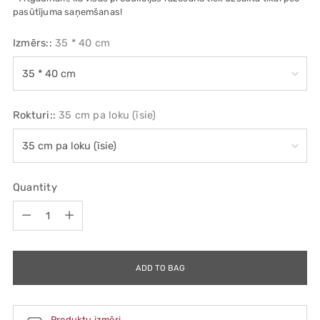
pasūtījuma saņemšanas!
Izmērs::
35 * 40 cm
Rokturi::
35 cm pa loku (īsie)
Quantity
Quantity
ADD TO BAG
Produktu izmēri