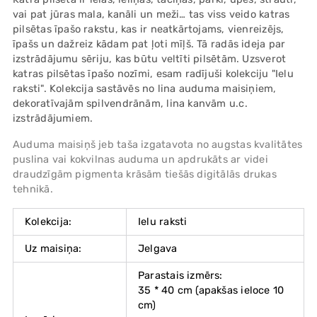
your
vai pat jūras mala, kanāli un meži… tas viss veido katras
cart
pilsētas īpašo rakstu, kas ir neatkārtojams, vienreizējs,
īpašs un dažreiz kādam pat ļoti mīļš. Tā radās ideja par
izstrādājumu sēriju, kas būtu veltīti pilsētām. Uzsverot
katras pilsētas īpašo nozīmi, esam radījuši kolekciju "Ielu
raksti". Kolekcija sastāvēs no lina auduma maisiņiem,
dekoratīvajām spilvendrānām, lina kanvām u.c.
izstrādājumiem.
Auduma maisiņš jeb taša izgatavota no augstas kvalitātes
puslina vai kokvilnas auduma un apdrukāts ar videi
draudzīgām pigmenta krāsām tiešās digitālās drukas
tehnikā.
Kolekcija:
Ielu raksti
Uz maisiņa:
Jelgava
Parastais izmērs:
35 * 40 cm (apakšas ieloce 10
cm)