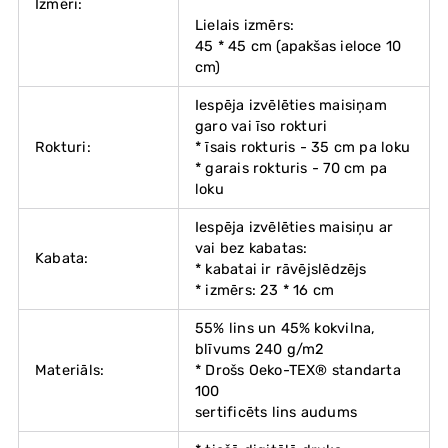
Izmēri:
Lielais izmērs:
45 * 45 cm (apakšas ieloce 10
cm)
Iespēja izvēlēties maisiņam
garo vai īso rokturi
Rokturi:
* īsais rokturis - 35 cm pa loku
* garais rokturis - 70 cm pa
loku
Iespēja izvēlēties maisiņu ar
vai bez kabatas:
Kabata:
* kabatai ir rāvējslēdzējs
* izmērs: 23 * 16 cm
55% lins un 45% kokvilna,
blīvums 240 g/m2
Materiāls:
* Drošs Oeko-TEX® standarta
100
sertificēts lins audums