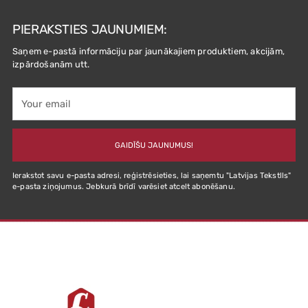
PIERAKSTIES JAUNUMIEM:
Saņem e-pastā informāciju par jaunākajiem produktiem, akcijām,
izpārdošanām utt.
Your
email
GAIDĪŠU JAUNUMUS!
Ierakstot savu e-pasta adresi, reģistrēsieties, lai saņemtu "Latvijas Tekstlls"
e-pasta ziņojumus. Jebkurā brīdī varēsiet atcelt abonēšanu.