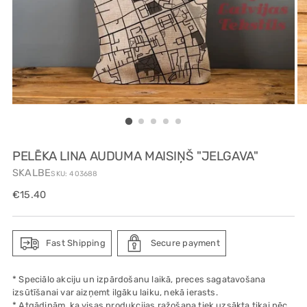
PELĒKA LINA AUDUMA MAISIŅŠ "JELGAVA"
SKALBE
SKU: 403688
Regular
€15.40
price
Fast Shipping
Secure payment
* Speciālo akciju un izpārdošanu laikā, preces sagatavošana
izsūtīšanai var aizņemt ilgāku laiku, nekā ierasts.
* Atgādinām, ka visas produkcijas ražošana tiek uzsākta tikai pēc