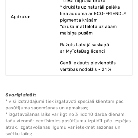
* tiešā digitālā druka
* drukāts uz naturāli pelēka
lina auduma ar ECO-FRIENDLY
Apdruka:
pigmenta krāsām
*druka ir attēlota uz abām
maisiņa pusēm
Ražots Latvijā saskaņā
ar
MyToteBag
licenci
Cenā iekļauts pievienotās
vērtības nodoklis - 21 %
Svarīgi zināt:
* visi izstrādājumi tiek izgatavoti speciāli klientam pēc
pasūtījuma saņemšanas un apmaksas;
* izgatavošanas laiks var ilgt no 3 līdz 10 darba dienām,
taču vienmēr centīsimies pasūtījumu izpildīt pēc iespējas
ātrāk. Izgatavošanas ilgumu var ietekmēt sezonas un
svētku laiks;