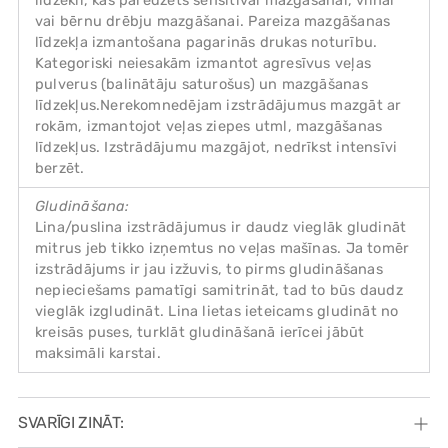
līdzekli, kas paredzēts sensitīvai mazgāšanai, vilnai
vai bērnu drēbju mazgāšanai. Pareiza mazgāšanas
līdzekļa izmantošana pagarinās drukas noturību.
Kategoriski neiesakām izmantot agresīvus veļas
pulverus (balinātāju saturošus) un mazgāšanas
līdzekļus.Nerekomnedējam izstrādājumus mazgāt ar
rokām, izmantojot veļas ziepes utml, mazgāšanas
līdzekļus. Izstrādājumu mazgājot, nedrīkst intensīvi
berzēt.
Gludināšana:
Lina/puslina izstrādājumus ir daudz vieglāk gludināt
mitrus jeb tikko izņemtus no veļas mašīnas. Ja tomēr
izstrādājums ir jau izžuvis, to pirms gludināšanas
nepieciešams pamatīgi samitrināt, tad to būs daudz
vieglāk izgludināt. Lina lietas ieteicams gludināt no
kreisās puses, turklāt gludināšanā ierīcei jābūt
maksimāli karstai.
SVARĪGI ZINĀT: