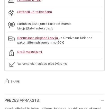
Materiāli un to kopšana
Radušies jautājumi? Rakstiet mums:
birojs@latvijastekstils.lv
Bezmaksas piegāde Latvijā
uz Omniva un Unisend
pakomātiem pirkumiem no 50 €
Droši maksājumi
Vairumtirdzniecības piedāvājums
SHARE
Adding
product
PRECES APRAKSTS:
to
Katrā pilsētā ir ielas, ieliņas, taciņas, parki, upes, strauti,