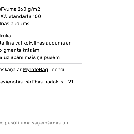
 blīvums 260 g/m2
EX® standarta 100
vilnas audums
 druka
lta lina vai kokvilnas auduma ar
pigmenta krāsām
ota uz abām maisiņa pusēm
saskaņā ar
MyToteBag
licenci
ievienotās vērtības nodoklis - 21
m pēc pasūtījuma saņemšanas un