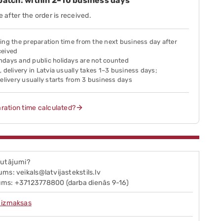
spatch: within 2–10 business days
e after the order is received.
ing the preparation time from the next business day after
ceived
ndays and public holidays are not counted
, delivery in Latvia usually takes 1–3 business days;
delivery usually starts from 3 business days
ration time calculated?
autājumi?
ms: veikals@latvijastekstils.lv
ms: +37123778800 (darba dienās 9-16)
 izmaksas