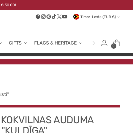
 € 50.00!
Currency
Timor-Leste (EUR €)
GIFTS
FLAGS & HERITAGE
FABRICS
NEW
0
ksti"
I KOKVILNAS AUDUMA
 "KULDĪGA"