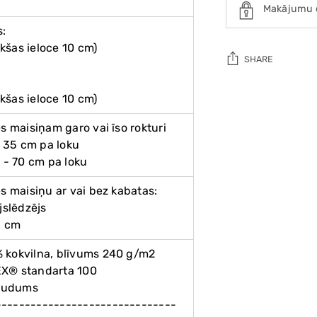
Makājumu 
s:
kšas ieloce 10 cm)
SHARE
Adding
kšas ieloce 10 cm)
product
es maisiņam garo vai īso rokturi
to
 - 35 cm pa loku
your
s - 70 cm pa loku
cart
es maisiņu ar vai bez kabatas:
ējslēdzējs
6 cm
% kokvilna, blīvums 240 g/m2
EX® standarta 100
s audums
-------------------------------