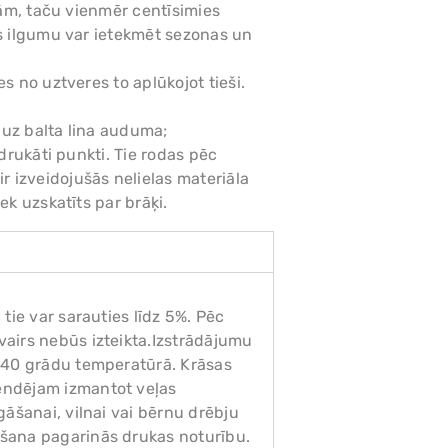
nām, taču vienmēr centīsimies
as ilgumu var ietekmēt sezonas un
s no uztveres to aplūkojot tieši.
 uz balta lina auduma;
pdrukāti punkti. Tie rodas pēc
 izveidojušās nelielas materiāla
ek uzskatīts par brāķi.
tie var sarauties līdz 5%. Pēc
airs nebūs izteikta.Izstrādājumu
 40 grādu temperatūrā. Krāsas
endējam izmantot veļas
āšanai, vilnai vai bērnu drēbju
šana pagarinās drukas noturību.