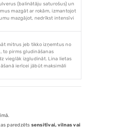
lverus (balinātāju saturošus) un
mus mazgāt ar rokām, izmantojot
jumu mazgājot, nedrīkst intensīvi
nāt mitrus jeb tikko izņemtus no
s, to pirms gludināšanas
 vieglāk izgludināt. Lina lietas
nāšanā ierīcei jābūt maksimāli
žīmā.
 kas paredzēts
sensitīvai, vilnas vai