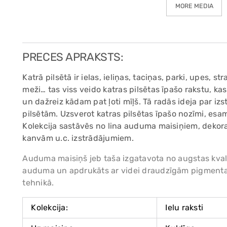
MORE MEDIA
PRECES APRAKSTS:
Katrā pilsētā ir ielas, ieliņas, taciņas, parki, upes, st
meži… tas viss veido katras pilsētas īpašo rakstu, kas
un dažreiz kādam pat ļoti mīļš. Tā radās ideja par izs
pilsētām. Uzsverot katras pilsētas īpašo nozīmi, esam r
Kolekcija sastāvēs no lina auduma maisiņiem, dekor
kanvām u.c. izstrādājumiem.
Auduma maisiņš jeb taša izgatavota no augstas kvali
auduma un apdrukāts ar videi draudzīgām pigmenta 
tehnikā.
Kolekcija:
Ielu raksti