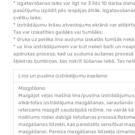
* izgatavošanas laiks var ilgt no 3 līdz 10 darba die
pasūtījumu izpildīt pēc iespējas ātrāk. Izgatavošan
svētku laiks;
* izstrādājumu krāsu atveidojums ekrānā var atšķirtie
Tas var izskatīties gaišāks vai tumšāks;
* druka uz pelēka lina auduma izskatās tumšāk nekā
* uz lina izstrādājumiem var būt nelieli balti un nea
apdrukas procesa, kad uz auduma aušanas procesā ir
šķiedras bumbiņas, kas nokrīt šūšanas laikā. Tas neti
Lina un puslina izstrādājumu kopšana:
Mazgāšana:
Mazgājot veļas mašīnā lina/puslina izstrādājumus, 
atkārtotas izstrādājuma mazgāšanas, saraušanās v
ieteicams mazgāt saudzējošā režīmā, ne vairāk kā
nodilums rodas dabīgā lietošanas procesā.Rekom
mazgāšanas līdzekli, kas paredzēts sensitīvai mazg
mazgāšanai. Pareiza mazgāšanas līdzekļa izmanto