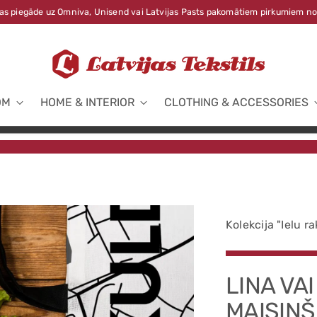
s piegāde uz Omniva, Unisend vai Latvijas Pasts pakomātiem pirkumiem no
OM
HOME & INTERIOR
CLOTHING & ACCESSORIES
Kolekcija "Ielu ra
LINA VA
MAISIŅŠ