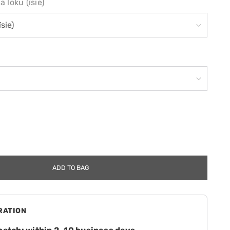
 loku (īsie)
ADD TO BAG
RATION