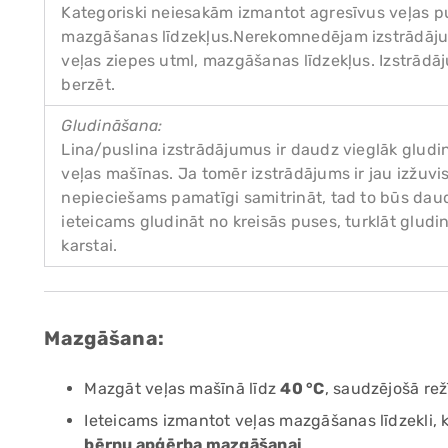
Kategoriski neiesakām izmantot agresīvus veļas pu
mazgāšanas līdzekļus.Nerekomnedējam izstrādāju
veļas ziepes utml, mazgāšanas līdzekļus. Izstrādā
berzēt.
Gludināšana:
Lina/puslina izstrādājumus ir daudz vieglāk gludi
veļas mašīnas. Ja tomēr izstrādājums ir jau izžuvi
nepieciešams pamatīgi samitrināt, tad to būs daudz
ieteicams gludināt no kreisās puses, turklāt gludi
karstai.
Mazgāšana:
Mazgāt veļas mašīnā līdz
40 °C
, saudzējošā re
Ieteicams izmantot veļas mazgāšanas līdzekli,
bērnu apģērba mazgāšanai
.