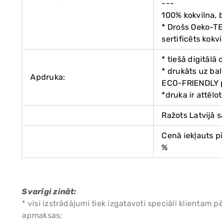
---
100% kokvilna,
* Drošs Oeko-T
sertificēts kok
* tiešā digitālā
* drukāts uz ba
Apdruka:
ECO-FRIENDLY 
*druka ir attēl
Ražots Latvijā 
Cenā iekļauts p
%
Svarīgi zināt:
* visi izstrādājumi tiek izgatavoti speciāli klienta
apmaksas;