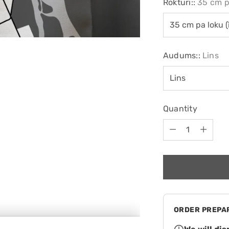
Rokturi::
35 cm pa
Audums::
Lins
Quantity
Quantity
ORDER PREPA