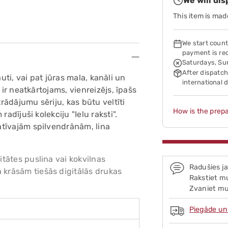
We will di
This item is mad
We start count
payment is re
Saturdays, Su
After dispatch
rauti, vai pat jūras mala, kanāli un
international 
 ir neatkārtojams, vienreizējs, īpašs
trādājumu sēriju, kas būtu veltīti
How is the prepa
adījuši kolekciju "Ielu raksti".
atīvajām spilvendrānām, lina
tātes puslina vai kokvilnas
Radušies j
krāsām tiešās digitālās drukas
Rakstiet mu
Zvaniet mu
Piegāde un