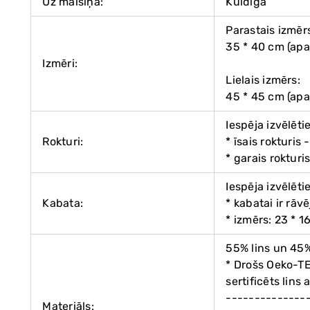
Uz maisiņa:
Kuldīga
Parastais izmēr
35 * 40 cm (apa
Izmēri:
Lielais izmērs:
45 * 45 cm (apa
Iespēja izvēlēti
Rokturi:
* īsais rokturis
* garais rokturi
Iespēja izvēlēti
Kabata:
* kabatai ir rāv
* izmērs: 23 * 1
55% lins un 45
* Drošs Oeko-T
sertificēts lin
--------------
Materiāls: