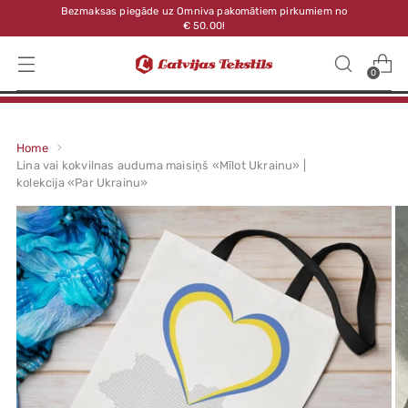
Bezmaksas piegāde uz Omniva pakomātiem pirkumiem no
€ 50.00!
0
Home
Lina vai kokvilnas auduma maisiņš «Mīlot Ukrainu» |
kolekcija «Par Ukrainu»