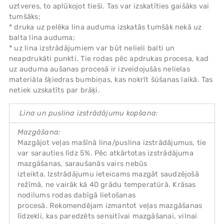
uztveres, to aplūkojot tieši. Tas var izskatīties gaišāks vai
tumšāks;
* druka uz pelēka lina auduma izskatās tumšāk nekā uz
balta lina auduma;
* uz lina izstrādājumiem var būt nelieli balti un
neapdrukāti punkti. Tie rodas pēc apdrukas procesa, kad
uz auduma aušanas procesā ir izveidojušās nelielas
materiāla šķiedras bumbiņas, kas nokrīt šūšanas laikā. Tas
netiek uzskatīts par brāķi.
Lina un puslina izstrādājumu kopšana:
Mazgāšana:
Mazgājot veļas mašīnā lina/puslina izstrādājumus, tie
var sarauties līdz 5%. Pēc atkārtotas izstrādājuma
mazgāšanas, saraušanās vairs nebūs
izteikta. Izstrādājumu ieteicams mazgāt saudzējošā
režīmā, ne vairāk kā 40 grādu temperatūrā. Krāsas
nodilums rodas dabīgā lietošanas
procesā. Rekomendējam izmantot veļas mazgāšanas
līdzekli, kas paredzēts sensitīvai mazgāšanai, vilnai