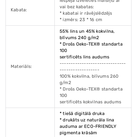
Iespēja izvēlēties maisiņu ar
vai bez kabatas:
Kabata:
* kabatai ir rāvējslēdzējs
* izmērs: 23 * 16 cm
55% lins un 45% kokvilna,
blīvums 240 g/m2
* Drošs Oeko-TEX® standarta
100
sertificēts lins audums
------------------------------
Materiāls:
------------------
100% kokvilna, blīvums 260
g/m2
* Drošs Oeko-TEX® standarta
100
sertificēts kokvilnas audums
* tiešā digitālā druka
* drukāts uz naturāla lina
auduma ar ECO-FRIENDLY
pigmenta krāsām