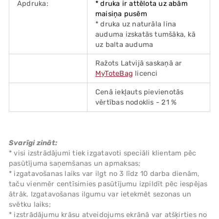
Apdruka:
* druka ir attēlota uz abām
maisiņa pusēm
* druka uz naturāla lina
auduma izskatās tumšāka, kā
uz balta auduma
Ražots Latvijā saskaņā ar
MyToteBag
licenci
Cenā iekļauts pievienotās
vērtības nodoklis - 21 %
Svarīgi zināt:
* visi izstrādājumi tiek izgatavoti speciāli klientam pēc
pasūtījuma saņemšanas un apmaksas;
* izgatavošanas laiks var ilgt no 3 līdz 10 darba dienām,
taču vienmēr centīsimies pasūtījumu izpildīt pēc iespējas
ātrāk. Izgatavošanas ilgumu var ietekmēt sezonas un
svētku laiks;
* izstrādājumu krāsu atveidojums ekrānā var atšķirties no