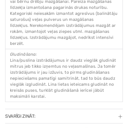
vai bērnu drēbju mazgāšanai. Pareiza mazgāšanas
līdzekļa izmantošana pagarinās drukas noturību.
Kategoriski neiesakām izmantot agresīvus (balinātāju
saturošus) veļas pulverus un mazgāšanas
līdzekļus. Nerekomendējam izstrādājumus mazgāt ar
rokām, izmantojot veļas ziepes utml. mazgāšanas
līdzekļus. Izstrādājumu mazgājot, nedrīkst intensīvi
berzēt.
Gludināšana:
Lina/puslina izstrādājumus ir daudz vieglāk gludināt
mitrus jeb tikko izņemtus no veļasmašīnas. Ja tomēr
izstrādājums ir jau izžuvis, to pirms gludināšanas
nepieciešams pamatīgi samitrināt, tad to būs daudz
vieglāk izgludināt. Lina lietas ieteicams gludināt no
kreisās puses, turklāt gludināšanā ierīcei jābūt
maksimāli karstai.
SVARĪGI ZINĀT: