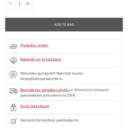
Quantity
ADD TO BAG
Produktu izmēri
Materiāli un to kopšana
Radušies jautājumi? Rakstiet mums:
birojs@latvijastekstils.lv
Bezmaksas piegāde Latvijā
uz Omniva un Unisend
pakomātiem pirkumiem no 50 €
Droši maksājumi
Vairumtirdzniecības piedāvājums