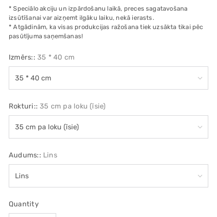
* Speciālo akciju un izpārdošanu laikā, preces sagatavošana
izsūtīšanai var aizņemt ilgāku laiku, nekā ierasts.
* Atgādinām, ka visas produkcijas ražošana tiek uzsākta tikai pēc
pasūtījuma saņemšanas!
Izmērs::
35 * 40 cm
Rokturi::
35 cm pa loku (īsie)
Audums::
Lins
Quantity