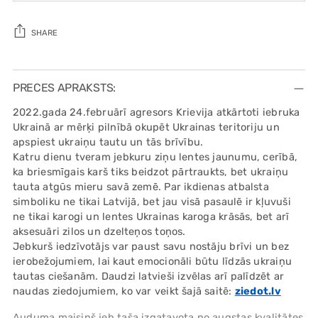
SHARE
Adding
product
PRECES APRAKSTS:
to
2022.gada 24.februārī agresors Krievija atkārtoti iebruka
your
Ukrainā ar mērķi pilnībā okupēt Ukrainas teritoriju un
cart
apspiest ukraiņu tautu un tās brīvību.
Katru dienu tveram jebkuru ziņu lentes jaunumu, cerībā,
ka briesmīgais karš tiks beidzot pārtraukts, bet ukraiņu
tauta atgūs mieru savā zemē. Par ikdienas atbalsta
simboliku ne tikai Latvijā, bet jau visā pasaulē ir kļuvuši
ne tikai karogi un lentes Ukrainas karoga krāsās, bet arī
aksesuāri zilos un dzelteņos toņos.
Jebkurš iedzīvotājs var paust savu nostāju brīvi un bez
ierobežojumiem, lai kaut emocionāli būtu līdzās ukraiņu
tautas ciešanām. Daudzi latvieši izvēlas arī palīdzēt ar
naudas ziedojumiem, ko var veikt šajā saitē:
ziedot.lv
Auduma maisiņš jeb taša izgatavota no augstas kvalitātes