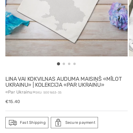
LINA VAI KOKVILNAS AUDUMA MAISIŅŠ «MĪLOT
UKRAINU» | KOLEKCIJA «PAR UKRAINU»
«Par Ukrainu»
SKU: 5001653-35
Regular
€15.40
price
Fast Shipping
Secure payment