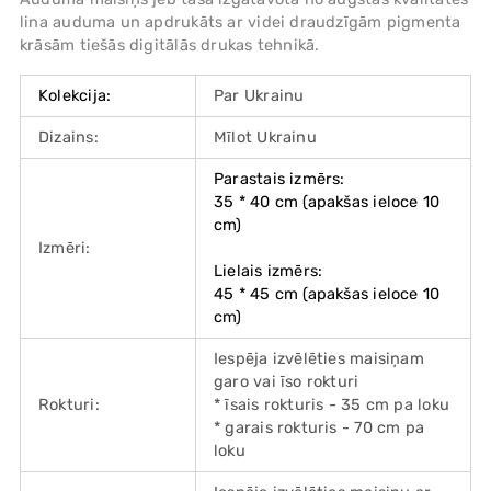
lina auduma un apdrukāts ar videi draudzīgām pigmenta
krāsām tiešās digitālās drukas tehnikā.
Kolekcija:
Par Ukrainu
Dizains:
Mīlot Ukrainu
Parastais izmērs:
35 * 40 cm (apakšas ieloce 10
cm)
Izmēri:
Lielais izmērs:
45 * 45 cm (apakšas ieloce 10
cm)
Iespēja izvēlēties maisiņam
garo vai īso rokturi
Rokturi:
* īsais rokturis - 35 cm pa loku
* garais rokturis - 70 cm pa
loku