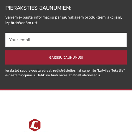
PIERAKSTIES JAUNUMIEM:
Saņem e-pastā informāciju par jaunākajiem produktiem, akcijām,
izpārdošanām utt.
Your
email
GAIDĪŠU JAUNUMUS!
Ierakstot savu e-pasta adresi, reģistrēsieties, lai saņemtu "Latvijas Tekstlls"
e-pasta ziņojumus. Jebkurā brīdī varēsiet atcelt abonēšanu.