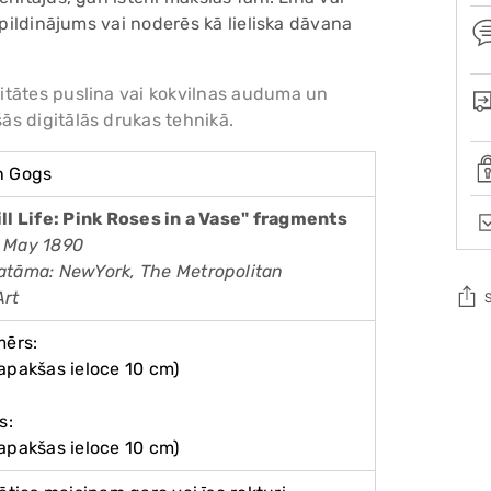
apildinājums vai noderēs kā lieliska dāvana
itātes puslina vai kokvilnas auduma un
s digitālās drukas tehnikā.
n Gogs
ll Life: Pink Roses in a Vase
" fragments
 May 1890
atāma: NewYork, The Metropolitan
Art
mērs:
Add
apakšas ieloce 10 cm)
pro
to
s:
you
apakšas ieloce 10 cm)
cart