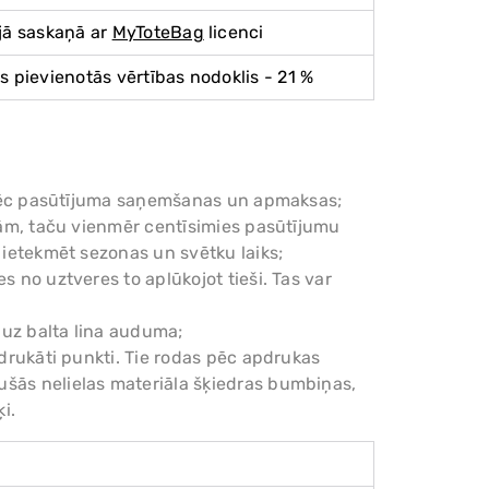
jā saskaņā ar
MyToteBag
licenci
s pievienotās vērtības nodoklis - 21 %
am pēc pasūtījuma saņemšanas un apmaksas;
enām, taču vienmēr centīsimies pasūtījumu
r ietekmēt sezonas un svētku laiks;
s no uztveres to aplūkojot tieši. Tas var
 uz balta lina auduma;
pdrukāti punkti. Tie rodas pēc apdrukas
ušās nelielas materiāla šķiedras bumbiņas,
i.