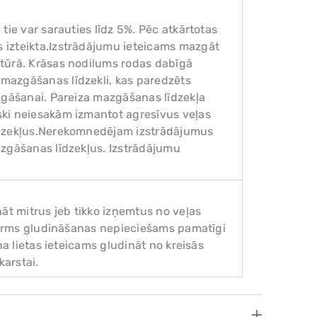
tie var sarauties līdz 5%. Pēc atkārtotas
 izteikta.Izstrādājumu ieteicams mazgāt
tūrā. Krāsas nodilums rodas dabīgā
mazgāšanas līdzekli, kas paredzēts
zgāšanai. Pareiza mazgāšanas līdzekļa
ki neiesakām izmantot agresīvus veļas
īdzekļus.Nerekomnedējam izstrādājumus
azgāšanas līdzekļus. Izstrādājumu
āt mitrus jeb tikko izņemtus no veļas
 pirms gludināšanas nepieciešams pamatīgi
na lietas ieteicams gludināt no kreisās
karstai.