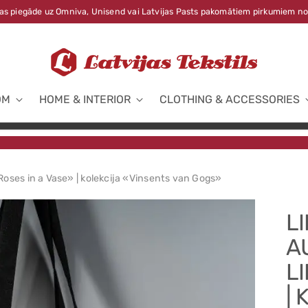
s piegāde uz Omniva, Unisend vai Latvijas Pasts pakomātiem pirkumiem no
OM
HOME & INTERIOR
CLOTHING & ACCESSORIES
 Roses in a Vase» | kolekcija «Vinsents van Gogs»
L
A
LI
|