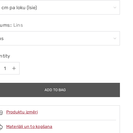
ums::
Lins
ntity
ntity
ADD TO BAG
Produktu izmēri
Materiāli un to kopšana