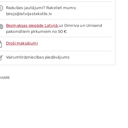
Radušies jautājumi? Rakstiet mums:
birojs@latvijastekstils.lv
Bezmaksas piegāde Latvijā
uz Omniva un Unisend
pakomātiem pirkumiem no 50 €
Droši maksājumi
Vairumtirdzniecības piedāvājums
SHARE
ing
duct
r