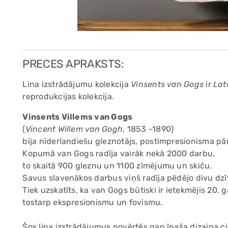
PRECES APRAKSTS:
Lina izstrādājumu kolekcija
Vinsents van Gogs
ir
Lat
reprodukcijas kolekcija.
Vinsents Villems van Gogs
(
Vincent Willem van Gogh
, 1853 -1890)
bija nīderlandiešu gleznotājs, postimpresionisma pār
Kopumā van Gogs radīja vairāk nekā 2000 darbu,
to skaitā 900 gleznu un 1100 zīmējumu un skiču.
Savus slavenākos darbus viņš radīja pēdējo divu dzī
Tiek uzskatīts, ka van Gogs būtiski ir ietekmējis 20.
tostarp ekspresionismu un fovismu.
Šos lina izstrādājumus novērtēs gan īpaša dizaina cie