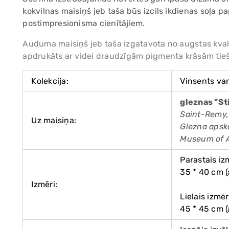
kokvilnas maisiņš jeb taša būs izcils ikdienas soļa p
postimpresionisma cienītājiem.
Auduma maisiņš jeb taša izgatavota no augstas kval
apdrukāts ar videi draudzīgām pigmenta krāsām tiešā
Kolekcija:
Vinsents va
gleznas "Sti
Saint-Remy,
Uz maisiņa:
Glezna apsk
Museum of 
Parastais iz
35 * 40 cm (
Izmēri:
Lielais izmēr
45 * 45 cm (