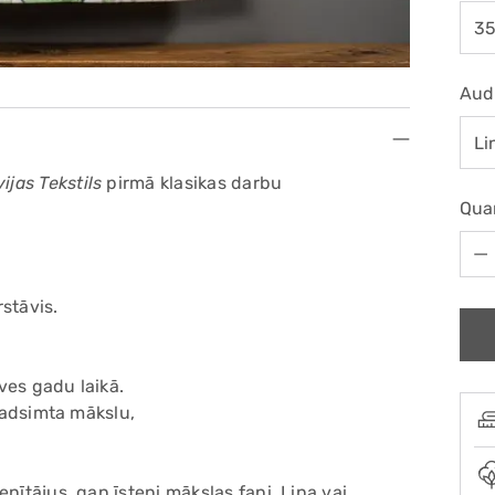
Aud
vijas Tekstils
pirmā klasikas darbu
Qua
Qua
stāvis.
ves gadu laikā.
 gadsimta mākslu,
nītājus, gan īsteni mākslas fani. Lina vai