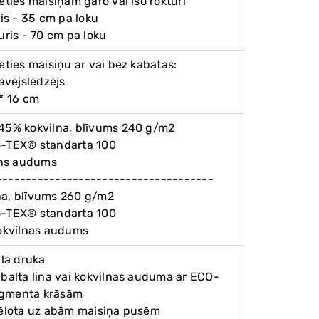
lēties maisiņam garo vai īso rokturi
ris - 35 cm pa loku
turis - 70 cm pa loku
lēties maisiņu ar vai bez kabatas:
rāvējslēdzējs
 * 16 cm
 45% kokvilna, blīvums 240 g/m2
o-TEX® standarta 100
lins audums
-------------------------------------
na, blīvums 260 g/m2
o-TEX® standarta 100
kokvilnas audums
ālā druka
 balta lina vai kokvilnas auduma ar ECO-
igmenta krāsām
ttēlota uz abām maisiņa pusēm