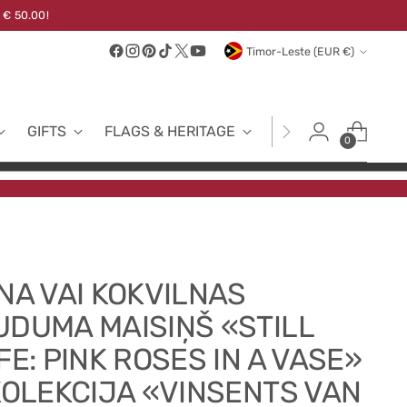
 € 50.00!
Currency
Timor-Leste (EUR €)
GIFTS
FLAGS & HERITAGE
FABRICS
NEW
0
INA VAI KOKVILNAS
UDUMA MAISIŅŠ «STILL
FE: PINK ROSES IN A VASE»
 KOLEKCIJA «VINSENTS VAN