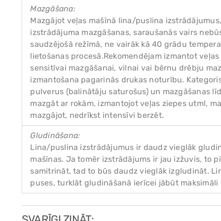
Mazgāšana:
Mazgājot veļas mašīnā lina/puslina izstrādājumus, 
izstrādājuma mazgāšanas, saraušanās vairs nebūs
saudzējošā režīmā, ne vairāk kā 40 grādu tempera
lietošanas procesā.Rekomendējam izmantot veļas 
sensitīvai mazgāšanai, vilnai vai bērnu drēbju ma
izmantošana pagarinās drukas noturību. Kategoris
pulverus (balinātāju saturošus) un mazgāšanas l
mazgāt ar rokām, izmantojot veļas ziepes utml, m
mazgājot, nedrīkst intensīvi berzēt.
Gludināšana:
Lina/puslina izstrādājumus ir daudz vieglāk gludin
mašīnas. Ja tomēr izstrādājums ir jau izžuvis, to
samitrināt, tad to būs daudz vieglāk izgludināt. Li
puses, turklāt gludināšanā ierīcei jābūt maksimāli 
SVARĪGI ZINĀT: