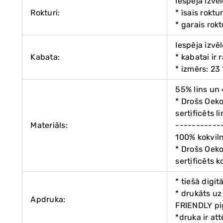
Iespēja izvē
Rokturi:
* īsais roktu
* garais rok
Iespēja izvē
Kabata:
* kabatai ir 
* izmērs: 23
55% lins un
* Drošs Oek
sertificēts 
Materiāls:
-----------
100% kokvil
* Drošs Oek
sertificēts 
* tiešā digit
* drukāts uz
Apdruka:
FRIENDLY p
*druka ir a