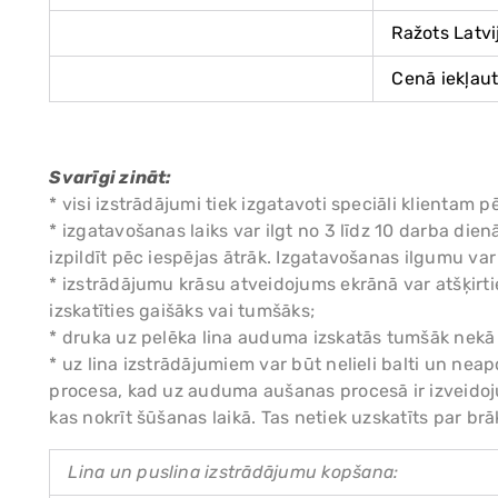
Ražots Latvi
Cenā iekļaut
Svarīgi zināt:
* visi izstrādājumi tiek izgatavoti speciāli klient
* izgatavošanas laiks var ilgt no 3 līdz 10 darba di
izpildīt pēc iespējas ātrāk. Izgatavošanas ilgumu va
* izstrādājumu krāsu atveidojums ekrānā var atšķirtie
izskatīties gaišāks vai tumšāks;
* druka uz pelēka lina auduma izskatās tumšāk nekā
* uz lina izstrādājumiem var būt nelieli balti un nea
procesa, kad uz auduma aušanas procesā ir izveidoj
kas nokrīt šūšanas laikā. Tas netiek uzskatīts par brāķ
Lina un puslina izstrādājumu kopšana: