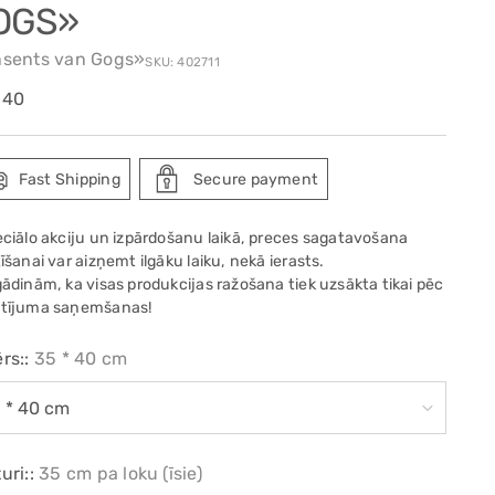
OGS»
nsents van Gogs»
SKU: 402711
ular
.40
e
Fast Shipping
Secure payment
eciālo akciju un izpārdošanu laikā, preces sagatavošana
īšanai var aizņemt ilgāku laiku, nekā ierasts.
gādinām, ka visas produkcijas ražošana tiek uzsākta tikai pēc
tījuma saņemšanas!
rs::
35 * 40 cm
uri::
35 cm pa loku (īsie)