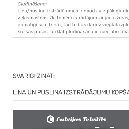
Gludināšana:
Lina/puslina izstrādājumus ir daudz vieglāk gludi
veļasmašīnas. Ja tomēr izstrādājums ir jau izžuvi
pamatīgi samitrināt, tad to būs daudz vieglāk izglu
kreisās puses, turklāt gludināšanā ierīcei jābūt ma
SVARĪGI ZINĀT:
LINA UN PUSLINA IZSTRĀDĀJUMU KOPŠ