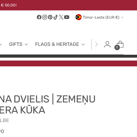
 € 50.00!
Currency
Timor-Leste (EUR €)
GIFTS
FLAGS & HERITAGE
FABRICS
NEW
0
INA DVIELIS | ZEMEŅU
IERA KŪKA
LBE
ular
90