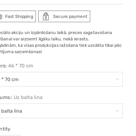
e
Fast Shipping
Secure payment
eciālo akciju un izpārdošanu laikā, preces sagatavošana
īšanai var aizņemt ilgāku laiku, nekā ierasts.
gādinām, ka visas produkcijas ražošana tiek uzsākta tikai pēc
tījuma saņemšanas!
ērs:
46 * 70 cm
ums::
Uz balta lina
ntity