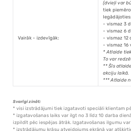
(dvieļi var 
tiek piemēro
Iegādājoties
- vismaz 3 d
- vismaz 6 d
Vairāk - izdevīgāk:
- vismaz 12 
- vismaz 16 
* Atlaide ti
To var redzē
** Šīs atlai
akciju laikā.
*** Atlaide 
Svarīgi zināt:
* visi izstrādājumi tiek izgatavoti speciāli klient
* izgatavošanas laiks var ilgt no 3 līdz 10 darba di
izpildīt pēc iespējas ātrāk. Izgatavošanas ilgumu va
* izstrādājumu krāsu atveidojums ekrānā var atšķirtie