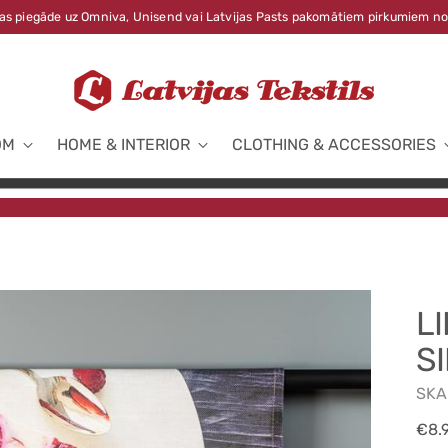
s piegāde uz Omniva, Unisend vai Latvijas Pasts pakomātiem pirkumiem no
OM
HOME & INTERIOR
CLOTHING & ACCESSORIES
L
S
SKA
Reg
€8.