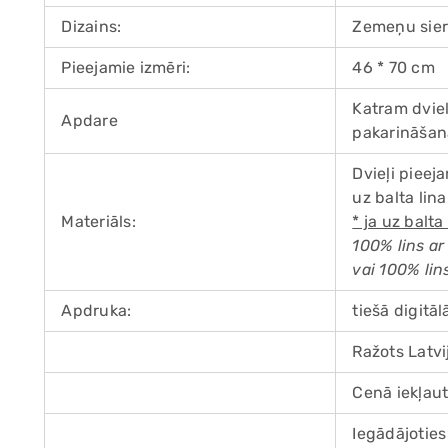
Dizains:
Zemeņu sier
Pieejamie izmēri:
46 * 70 cm
Katram dviel
Apdare
pakarināšan
Dvieļi pieej
uz balta lin
Materiāls:
* ja uz balta
100% lins ar
vai 100% li
Apdruka:
tiešā digitā
Ražots Latvi
Cenā iekļaut
Iegādājoties 