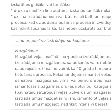
izskatīties gaišāks vai tumšāks;
* druka uz pelēka lina auduma izskatās tumšāk nekā
* uz lina izstrādājumiem var būt nelieli balti un nea
procesa, kad uz auduma aušanas procesā ir izveidoj
kas nokrīt šūšanas laikā. Tas netiek uzskatīts par brāķ
Lina un puslina izstrādājumu kopšana:
Mazgāšana:
Mazgājot veļas mašīnā lina/puslina izstrādājumus, 
izstrādājuma mazgāšanas, saraušanās vairs nebūs
saudzējošā režīmā, ne vairāk kā 40 grādu tempera
lietošanas procesā. Rekomendējam izmantot veļas
sensitīvai mazgāšanai, vilnai vai bērnu drēbju ma
izmantošana pagarinās drukas noturību. Kategori
(balinātāju saturošus) veļas pulverus un mazgāš
izstrādājumus mazgāt ar rokām, izmantojot veļas 
Izstrādājumu mazgājot, nedrīkst intensīvi berzēt.