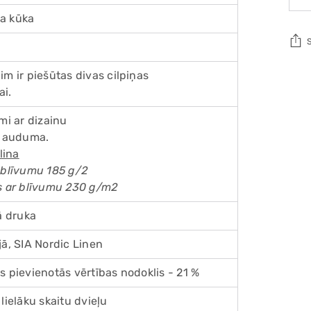
a kūka
im ir piešūtas divas cilpiņas
Add
ai.
pro
to
ami ar dizainu
you
a auduma.
cart
 lina
 blīvumu 185 g/2
ns ar blīvumu 230 g/m2
lā druka
jā, SIA Nordic Linen
s pievienotās vērtības nodoklis - 21 %
lielāku skaitu dvieļu