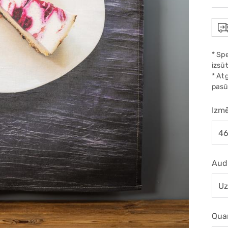
pric
* Sp
izsūt
* At
pasū
Izm
Aud
Qua