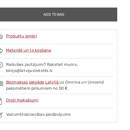
ADD TO BAG
Produktu izmēri
Materiāli un to kopšana
Radušies jautājumi? Rakstiet mums:
birojs@latvijastekstils.lv
Bezmaksas piegāde Latvijā
uz Omniva un Unisend
pakomātiem pirkumiem no 50 €
Droši maksājumi
Vairumtirdzniecības piedāvājums