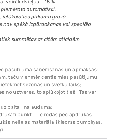
ai vairāk dvieļus - 15 %
k piemērota automātiski.
, ielūkojoties pirkuma grozā.
des nav spēkā izpārdošanas vai speciālo
netiek summētas ar citām atlaidēm
am pēc pasūtījuma saņemšanas un apmaksas;
enām, taču vienmēr centīsimies pasūtījumu
r ietekmēt sezonas un svētku laiks;
s no uztveres, to aplūkojot tieši. Tas var
 uz balta lina auduma;
pdrukāti punkti. Tie rodas pēc apdrukas
ušās nelielas materiāla šķiedras bumbiņas,
i.