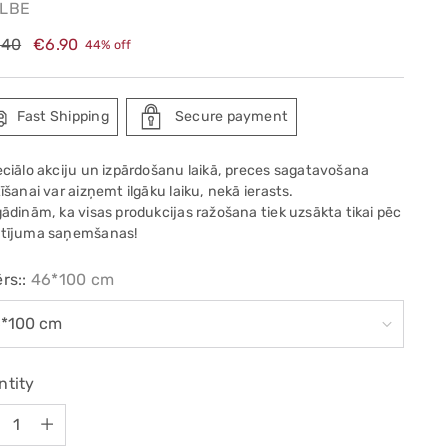
LBE
ular
.40
€6.90
44% off
e
Fast Shipping
Secure payment
eciālo akciju un izpārdošanu laikā, preces sagatavošana
īšanai var aizņemt ilgāku laiku, nekā ierasts.
gādinām, ka visas produkcijas ražošana tiek uzsākta tikai pēc
tījuma saņemšanas!
rs::
46*100 cm
ntity
ntity