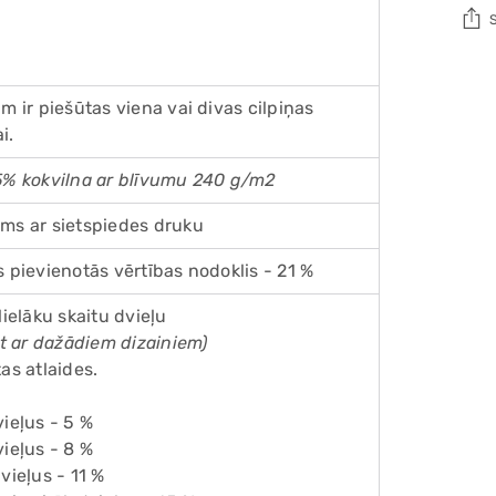
Add
pro
m ir piešūtas viena vai divas cilpiņas
to
i.
you
5% kokvilna ar blīvumu 240 g/m2
cart
ms ar sietspiedes druku
 pievienotās vērtības nodoklis - 21 %
lielāku skaitu dvieļu
ūt ar dažādiem dizainiem)
as atlaides.
ieļus - 5 %
ieļus - 8 %
vieļus - 11 %