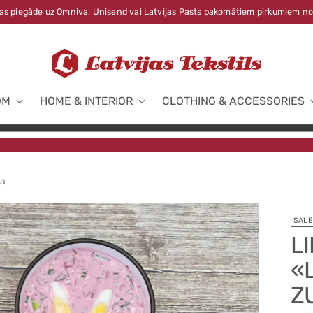
s piegāde uz Omniva, Unisend vai Latvijas Pasts pakomātiem pirkumiem no
OM
HOME & INTERIOR
CLOTHING & ACCESSORIES
pa
SALE
LI
«
Z