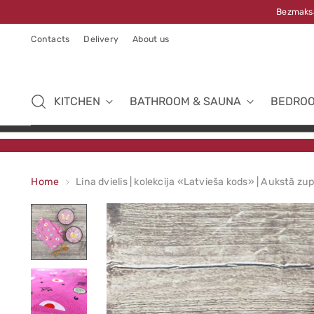
Bezmaksa
Contacts
Delivery
About us
KITCHEN
BATHROOM & SAUNA
BEDRO
Home
Lina dvielis | kolekcija «Latvieša kods» | Aukstā zu