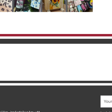
Your
email