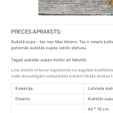
PRECES APRAKSTS:
Aukstā zupa - tas nav tikai ēdiens. Tas ir vesels kult
galvenās aukstās zupas valsts statusu.
Tagad aukstās zupas motīvi arī tekstilā.
Lina dvielis virtuvei izgatavota no augstas kvalitāt
videi draudzīgām sietspiedes krāsām tiešās drukas t
Kolekcija:
Latvieša kod
Dizains:
Aukstās zupa
46 * 70 cm