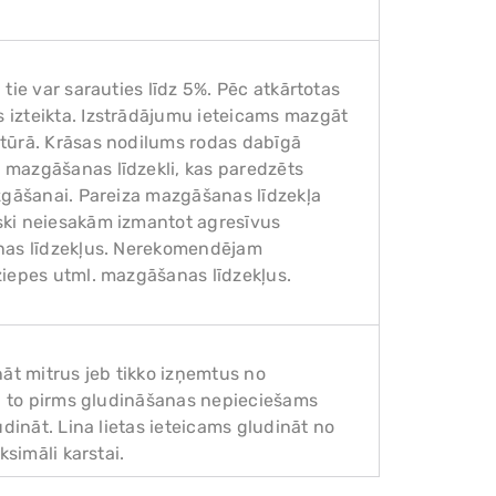
tie var sarauties līdz 5%. Pēc atkārtotas
 izteikta. Izstrādājumu ieteicams mazgāt
tūrā. Krāsas nodilums rodas dabīgā
 mazgāšanas līdzekli, kas paredzēts
zgāšanai. Pareiza mazgāšanas līdzekļa
ski neiesakām izmantot agresīvus
anas līdzekļus. Nerekomendējam
ziepes utml. mazgāšanas līdzekļus.
nāt mitrus jeb tikko izņemtus no
s, to pirms gludināšanas nepieciešams
dināt. Lina lietas ieteicams gludināt no
ksimāli karstai.