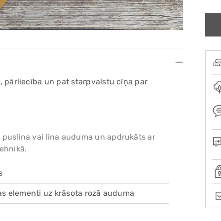
s, pārliecība un pat starpvalstu cīņa par
es puslina vai lina auduma un apdrukāts ar
ehnikā.
s
s elementi uz krāsota rozā auduma