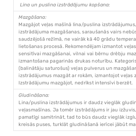
Lina un puslina izstrādājumu kopšana:
Mazgāšana:
Mazgājot veļas mašīnā lina/puslina izstrādājumus, 
izstrādājuma mazgāšanas, saraušanās vairs nebūs
saudzējošā režīmā, ne vairāk kā 40 grādu tempera
lietošanas procesā. Rekomendējam izmantot veļas
sensitīvai mazgāšanai, vilnai vai bērnu drēbju ma
izmantošana pagarinās drukas noturību. Kategori
(balinātāju saturošus) veļas pulverus un mazgāš
izstrādājumus mazgāt ar rokām, izmantojot veļas 
Izstrādājumu mazgājot, nedrīkst intensīvi berzēt.
Gludināšana:
Lina/puslina izstrādājumus ir daudz vieglāk gludi
veļasmašīnas. Ja tomēr izstrādājums ir jau izžuvi
pamatīgi samitrināt, tad to būs daudz vieglāk izglu
kreisās puses, turklāt gludināšanā ierīcei jābūt ma