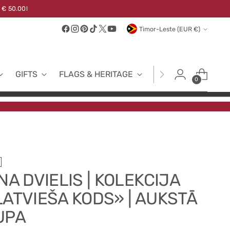
 € 50.00!
Currency
Timor-Leste (EUR €)
GIFTS
FLAGS & HERITAGE
FABRICS
NEW
0
NA DVIELIS | KOLEKCIJA
LATVIEŠA KODS» | AUKSTĀ
UPA