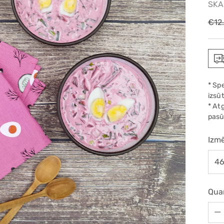
SKA
Reg
€12
pric
* Sp
izsūt
* At
pasū
Izmē
Qua
Qua