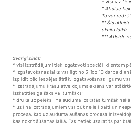
- vismaz 16 v
* Atlaide tie
To var redzēt
** Šīs atlai
akciju laikā.
*** Atlaide 
Svarīgi zināt:
* visi izstrādājumi tiek izgatavoti speciāli klient
* izgatavošanas laiks var ilgt no 3 līdz 10 darba di
izpildīt pēc iespējas ātrāk. Izgatavošanas ilgumu va
* izstrādājumu krāsu atveidojums ekrānā var atšķirtie
izskatīties gaišāks vai tumšāks;
* druka uz pelēka lina auduma izskatās tumšāk nekā
* uz lina izstrādājumiem var būt nelieli balti un nea
procesa, kad uz auduma aušanas procesā ir izveidoj
kas nokrīt šūšanas laikā. Tas netiek uzskatīts par brāķ