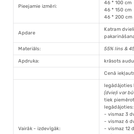
46 * 100 cm
Pieejamie izmēri:
46 * 150 cm
46 * 200 cm
Katram dvieli
Apdare
pakarināšana
Materiāls:
55% lins & 4
Apdruka:
krāsots audu
Cenā iekļauts
Iegādājoties 
(dvieļi var b
tiek piemērot
Iegādājoties:
- vismaz 3 dv
- vismaz 6 dv
Vairāk - izdevīgāk:
- vismaz 12 d