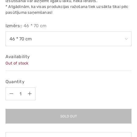
izsūtīšanai var aizņemt ilgāku laiku, nekā ierasts.
* Atgādinām, ka visas produkcijas ražošana tiek uzsākta tikai pēc
pasūtījuma saņemšanas!
Izmērs::
46 * 70 cm
Availability
Out of stock
Quantity
Quantity
SOLD OUT