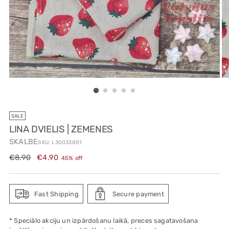
SALE
LINA DVIELIS | ZEMENES
SKALBE
SKU: L30033801
Regular
€8.90
€4.90
45% off
price
Fast Shipping
Secure payment
* Speciālo akciju un izpārdošanu laikā, preces sagatavošana