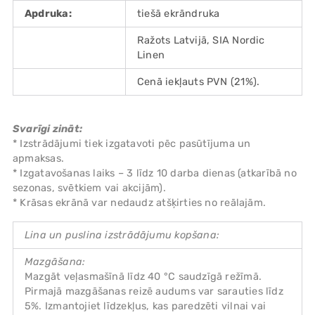
Apdruka:
tiešā ekrāndruka
Ražots Latvijā, SIA Nordic
Linen
Cenā iekļauts PVN (21%).
Svarīgi zināt:
* Izstrādājumi tiek izgatavoti pēc pasūtījuma un
apmaksas.
* Izgatavošanas laiks – 3 līdz 10 darba dienas (atkarībā no
sezonas, svētkiem vai akcijām).
* Krāsas ekrānā var nedaudz atšķirties no reālajām.
Lina un puslina izstrādājumu kopšana:
Mazgāšana:
Mazgāt veļasmašīnā līdz 40 °C saudzīgā režīmā.
Pirmajā mazgāšanas reizē audums var sarauties līdz
5%. Izmantojiet līdzekļus, kas paredzēti vilnai vai