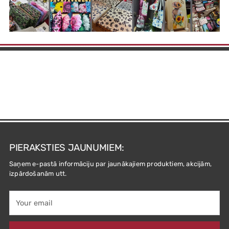
PIERAKSTIES JAUNUMIEM:
Saņem e-pastā informāciju par jaunākajiem produktiem, akcijām,
izpārdošanām utt.
Your
email