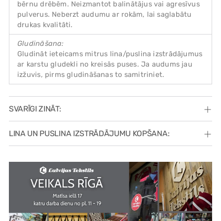
bērnu drēbēm. Neizmantot balinātājus vai agresīvus
pulverus. Neberzt audumu ar rokām, lai saglabātu
drukas kvalitāti.
Gludināšana:
Gludināt ieteicams mitrus lina/puslina izstrādājumus
ar karstu gludekli no kreisās puses. Ja audums jau
izžuvis, pirms gludināšanas to samitriniet.
SVARĪGI ZINĀT:
LINA UN PUSLINA IZSTRĀDĀJUMU KOPŠANA: