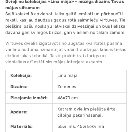
Dvieļi no kolekcijas «Lina māja» – mūžīgs dizains Tavas
your
mājas siltumam
cart
Šajā kolekcijā apvienoti laika gaitā iemīļoti un pārbaudīti
raksti, kas jau daudzus gadus rotā saimnieču virtuves. Tie
piešķirs īpašu noskaņu latviskai dzīvesziņai un būs lieliska
dāvana gan svinīgos brīžos, gan viesiem no tālām zemēm.
Virtuves dvielis izgatavots no augstas kvalitātes puslina
vai lina auduma, izmantojot videi draudzīgas krāsas tiešās
ekrāndrukas tehnikā. Tas ir praktisks, izturīgs un
vienlaikus arī estētisks mājas interjera akcents.
Kolekcija:
Lina māja
Dizains:
Zemenes
Pieejamie izmēri:
46×70 cm
Katram dvielim piešūta ērta
Apdare:
cilpiņa pakarināšanai.
Materiāls:
55% lins, 45% kokvilna