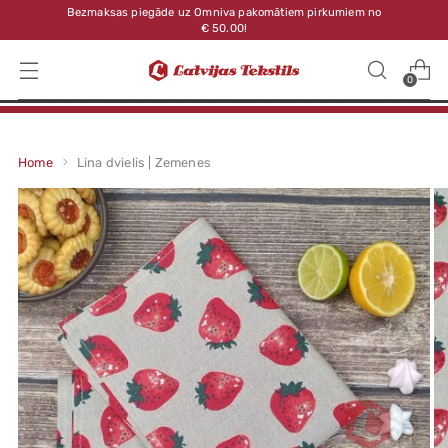
Bezmaksas piegāde uz Omniva pakomātiem pirkumiem no
€ 50.00!
0
Home
Lina dvielis | Zemenes