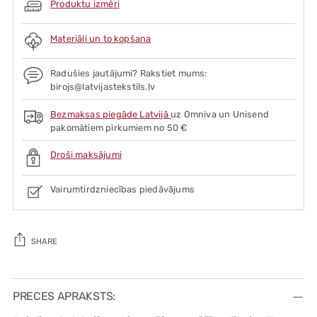
Produktu izmēri
Materiāli un to kopšana
Radušies jautājumi? Rakstiet mums:
birojs@latvijastekstils.lv
Bezmaksas piegāde Latvijā
uz Omniva un Unisend
pakomātiem pirkumiem no 50 €
Droši maksājumi
Vairumtirdzniecības piedāvājums
SHARE
Adding
product
PRECES APRAKSTS:
to