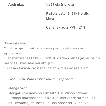
Apdruka:
tiešā ekrāndruka
Ražots Latvijā, SIA Nordic
Linen
Cenā iekļauts PVN (21%).
Svarīgi zināt:
* Izstrādājumi tiek izgatavoti pēc pasūtījuma un
apmaksas.
* Izgatavošanas laiks – 3 līdz 10 darba dienas (atkarībā no
sezonas, svētkiem vai akcijām).
* Krāsas ekrānā var nedaudz atšķirties no reālajām.
Lina un puslina izstrādājumu kopšana:
Mazgāšana:
Mazgāt veļasmašīnā līdz 40 °C saudzīgā režīmā.
Pirmajā mazgāšanas reizē audums var sarauties līdz
5%. Izmantojiet līdzekļus, kas paredzēti vilnai vai