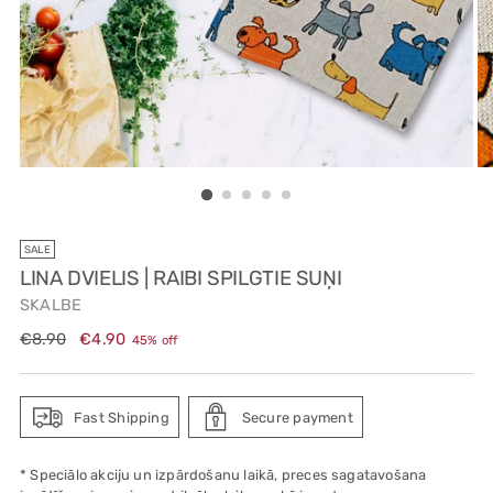
SALE
LINA DVIELIS | RAIBI SPILGTIE SUŅI
SKALBE
Regular
€8.90
€4.90
45% off
price
Fast Shipping
Secure payment
* Speciālo akciju un izpārdošanu laikā, preces sagatavošana