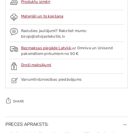
Produktu izmēri
Materiāli un to kopšana
Radušies jautājumi? Rakstiet mums:
birojs@latvijastekstils.lv
Bezmaksas piegāde Latvijā
uz Omniva un Unisend
pakomātiem pirkumiem no 50 €
Droši maksājumi
Vairumtirdzniecības piedāvājums
SHARE
Adding
product
PRECES APRAKSTS:
to