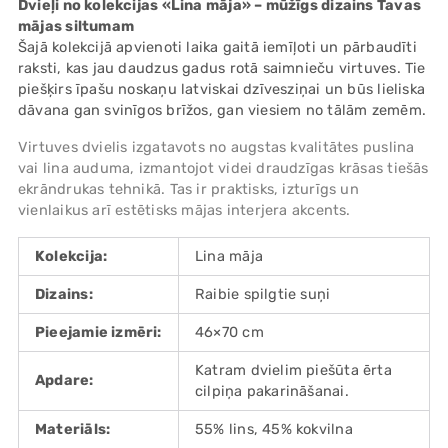
Dvieļi no kolekcijas «Lina māja» – mūžīgs dizains Tavas
your
mājas siltumam
cart
Šajā kolekcijā apvienoti laika gaitā iemīļoti un pārbaudīti
raksti, kas jau daudzus gadus rotā saimnieču virtuves. Tie
piešķirs īpašu noskaņu latviskai dzīvesziņai un būs lieliska
dāvana gan svinīgos brīžos, gan viesiem no tālām zemēm.
Virtuves dvielis izgatavots no augstas kvalitātes puslina
vai lina auduma, izmantojot videi draudzīgas krāsas tiešās
ekrāndrukas tehnikā. Tas ir praktisks, izturīgs un
vienlaikus arī estētisks mājas interjera akcents.
Kolekcija:
Lina māja
Dizains:
Raibie spilgtie suņi
Pieejamie izmēri:
46×70 cm
Katram dvielim piešūta ērta
Apdare:
cilpiņa pakarināšanai.
Materiāls:
55% lins, 45% kokvilna