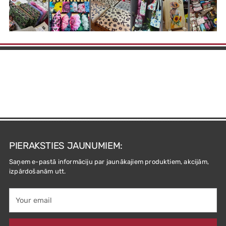
PIERAKSTIES JAUNUMIEM:
Saņem e-pastā informāciju par jaunākajiem produktiem, akcijām,
izpārdošanām utt.
Your
email