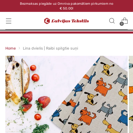
Bezmaksas piegāde uz Omniva pakomātiem pirkumiem no
€ 50.00!
0
Home
Lina dvielis | Raibi spilgtie suņi