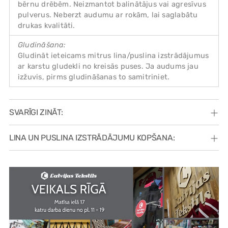
bērnu drēbēm. Neizmantot balinātājus vai agresīvus
pulverus. Neberzt audumu ar rokām, lai saglabātu
drukas kvalitāti.
Gludināšana:
Gludināt ieteicams mitrus lina/puslina izstrādājumus
ar karstu gludekli no kreisās puses. Ja audums jau
izžuvis, pirms gludināšanas to samitriniet.
SVARĪGI ZINĀT:
LINA UN PUSLINA IZSTRĀDĀJUMU KOPŠANA: