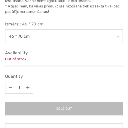
izsūtīšanai var aizņemt ilgāku laiku, nekā ierasts.
* Atgādinām, ka visas produkcijas ražošana tiek uzsākta tikai pēc
pasūtījuma saņemšanas!
Izmērs::
46 * 70 cm
Availability
Out of stock
Quantity
Quantity
SOLD OUT