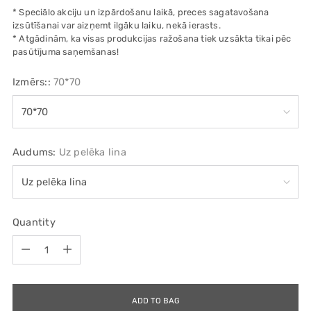
* Speciālo akciju un izpārdošanu laikā, preces sagatavošana
izsūtīšanai var aizņemt ilgāku laiku, nekā ierasts.
* Atgādinām, ka visas produkcijas ražošana tiek uzsākta tikai pēc
pasūtījuma saņemšanas!
Izmērs::
70*70
Audums:
Uz pelēka lina
Quantity
Quantity
ADD TO BAG