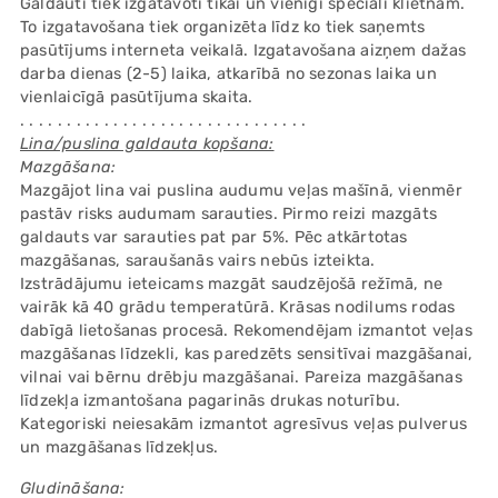
Galdauti tiek izgatavoti tikai un vienīgi speciāli klietnam.
To izgatavošana tiek organizēta līdz ko tiek saņemts
pasūtījums interneta veikalā. Izgatavošana aizņem dažas
darba dienas (2-5) laika, atkarībā no sezonas laika un
vienlaicīgā pasūtījuma skaita.
. . . . . . . . . . . . . . . . . . . . . . . . . . . . . . .
Lina/puslina galdauta kopšana:
Mazgāšana:
Mazgājot lina vai puslina audumu veļas mašīnā, vienmēr
pastāv risks audumam sarauties. Pirmo reizi mazgāts
galdauts var sarauties pat par 5%. Pēc atkārtotas
mazgāšanas, saraušanās vairs nebūs izteikta.
Izstrādājumu ieteicams mazgāt saudzējošā režīmā, ne
vairāk kā 40 grādu temperatūrā. Krāsas nodilums rodas
dabīgā lietošanas procesā.
Rekomendējam izmantot veļas
mazgāšanas līdzekli, kas paredzēts sensitīvai mazgāšanai,
vilnai vai bērnu drēbju mazgāšanai. Pareiza mazgāšanas
līdzekļa izmantošana pagarinās drukas noturību.
Kategoriski neiesakām izmantot agresīvus veļas pulverus
un mazgāšanas līdzekļus.
Gludināšana: