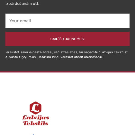
izpārdošanām utt.
Your
email
GAIDĪŠU JAUNUMUS!
Ierakstot savu e-pasta adresi, reģistrēsieties, lai saņemtu "Latvijas Tekstlls"
e-pasta ziņojumus. Jebkurā brīdī varēsiet atcelt abonēšanu.