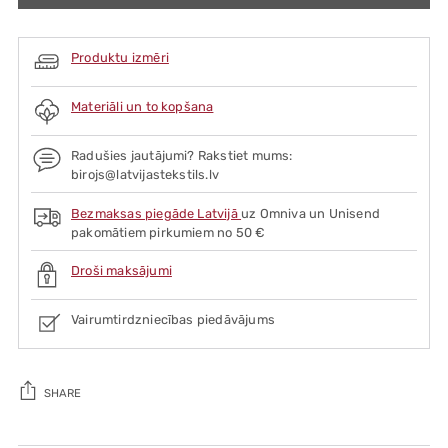
Produktu izmēri
Materiāli un to kopšana
Radušies jautājumi? Rakstiet mums:
birojs@latvijastekstils.lv
Bezmaksas piegāde Latvijā
uz Omniva un Unisend
pakomātiem pirkumiem no 50 €
Droši maksājumi
Vairumtirdzniecības piedāvājums
SHARE
Adding