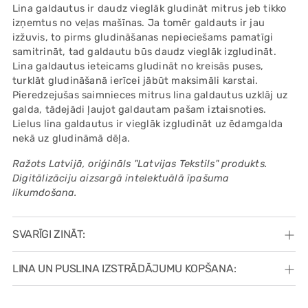
Lina galdautus ir daudz vieglāk gludināt mitrus jeb tikko
izņemtus no veļas mašīnas. Ja tomēr galdauts ir jau
izžuvis, to pirms gludināšanas nepieciešams pamatīgi
samitrināt, tad galdautu būs daudz vieglāk izgludināt.
Lina galdautus ieteicams gludināt no kreisās puses,
turklāt gludināšanā ierīcei jābūt maksimāli karstai.
Pieredzejušas saimnieces mitrus lina galdautus uzklāj uz
galda, tādejādi ļaujot galdautam pašam iztaisnoties.
Lielus lina galdautus ir vieglāk izgludināt uz ēdamgalda
nekā uz gludināmā dēļa.
Ražots Latvijā, oriģināls "Latvijas Tekstils" produkts.
Digitālizāciju aizsargā intelektuālā īpašuma
likumdošana.
SVARĪGI ZINĀT:
LINA UN PUSLINA IZSTRĀDĀJUMU KOPŠANA: