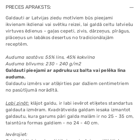
product
PRECES APRAKSTS:
to
Galdauti ar Latvijas ziedu motīviem būs pieejami
your
ikvienam ikdienai vai svētku reizei, lai galdā celtu latviešu
cart
virtuves ēdienus – gaļas cepeti, zivis, dārzeņus, pīrāgus,
plāceņus un labākos desertus no tradicionālajām
receptēm.
Auduma sastāvs: 55% lins, 45% kokvilna
Auduma blīvums: 230 - 240 g/m2
Galdauti pieejami ar apdruku uz balta vai pelēka lina
auduma.
Galdautu izmērs var atšķirties par dažiem centimetriem
no pasūtījumā norādītā.
Labi zināt:
klājot galdu, ir labi ievērot etiķetes standartus
galdauta izmēram. Kvadrātveida galdam iesaka izmantot
galdautu, kura garums pāri galda malām ir no 25 - 35 cm,
taisntūra formas galdiem - no 24 - 40 cm.
Ievērojiet: