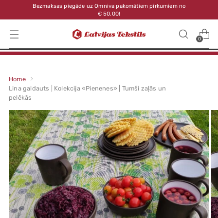
Bezmaksas piegāde uz Omniva pakomātiem pirkumiem no
€ 50.00!
0
Home
Lina galdauts | Kolekcija «Pienenes» | Tumši zaļās un
pelēkās