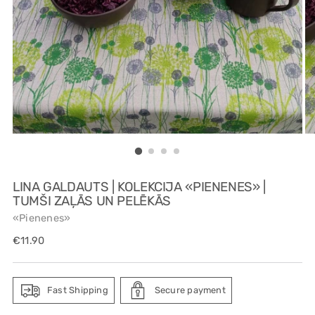
LINA GALDAUTS | KOLEKCIJA «PIENENES» |
TUMŠI ZAĻĀS UN PELĒKĀS
«Pienenes»
Regular
€11.90
price
Fast Shipping
Secure payment