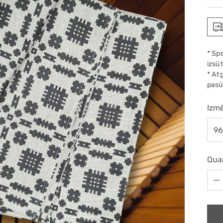
pric
* Sp
izsūt
* At
pasū
Izmē
Qua
Qua