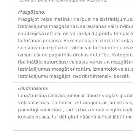
Mazgāšana:
Mazgājot veļas mašīnā lina/puslina izstrādājumus, 
izstrādājuma mazgāšanas, saraušanās vairs nebūs
saudzējošā režīmā, ne vairāk kā 40 grādu tempera
lietošanas procesā. Rekomendējam izmantot veļas
sensitīvai mazgāšanai, vilnai vai bērnu drēbju ma
izmantošana pagarinās drukas noturību. Kategori
(balinātāju saturošus) veļas pulverus un mazgāš
izstrādājumus mazgāt ar rokām, izmantojot veļas 
Izstrādājumu mazgājot, nedrīkst intensīvi berzēt.
Gludināšana:
Lina/puslina izstrādājumus ir daudz vieglāk gludi
veļasmašīnas. Ja tomēr izstrādājums ir jau izžuvi
pamatīgi samitrināt, tad to būs daudz vieglāk izglu
kreisās puses, turklāt gludināšanā ierīcei jābūt ma