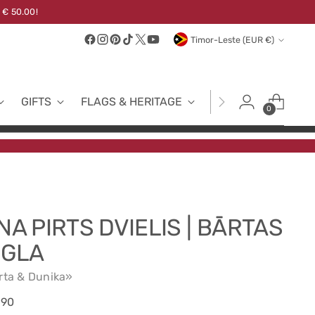
 € 50.00!
Currency
Timor-Leste (EUR €)
GIFTS
FLAGS & HERITAGE
FABRICS
NEW
0
NA PIRTS DVIELIS | BĀRTAS
IGLA
rta & Dunika»
ular
.90