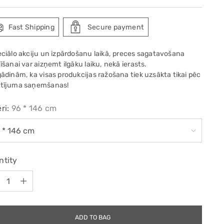
e
Fast Shipping
Secure payment
eciālo akciju un izpārdošanu laikā, preces sagatavošana
īšanai var aizņemt ilgāku laiku, nekā ierasts.
gādinām, ka visas produkcijas ražošana tiek uzsākta tikai pēc
tījuma saņemšanas!
ri:
96 * 146 cm
ntity
ntity
ADD TO BAG