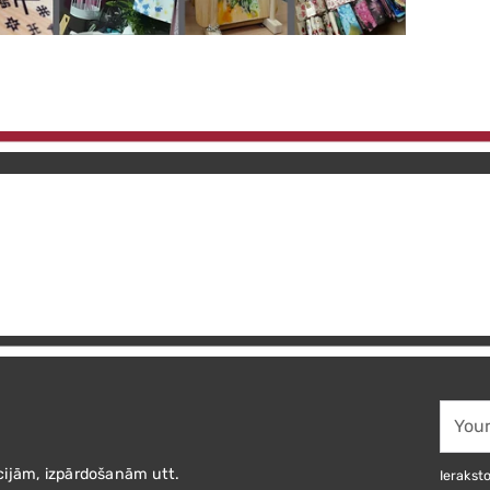
Your
email
cijām, izpārdošanām utt.
Ieraksto