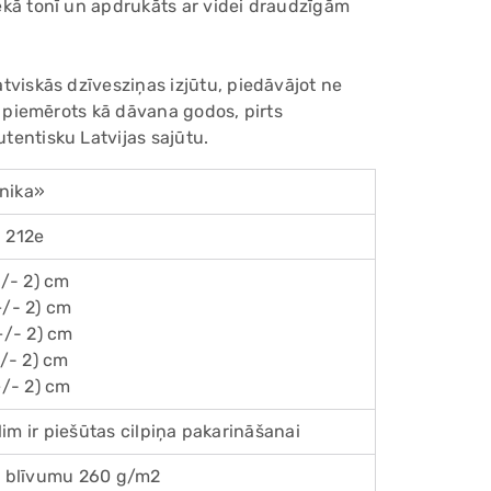
lēkā tonī un apdrukāts ar videi draudzīgām
Add
pro
to
atviskās dzīvesziņas izjūtu, piedāvājot ne
you
ski piemērots kā dāvana godos, pirts
cart
utentisku Latvijas sajūtu.
nika»
a 212e
/- 2) cm
+/- 2) cm
/- 2) cm
/- 2) cm
/- 2) cm
im ir piešūtas cilpiņa pakarināšanai
ar blīvumu 260 g/m2