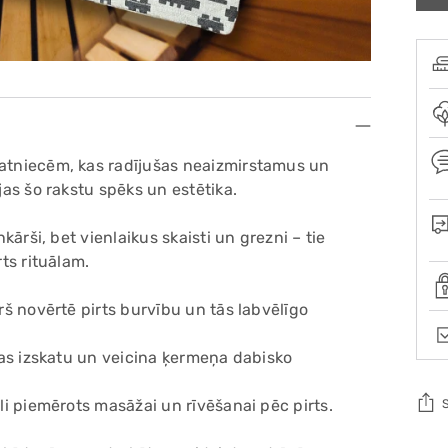
matniecēm, kas radījušas neaizmirstamus un
jas šo rakstu spēks un estētika.
nkārši, bet vienlaikus skaisti un grezni – tie
rts rituālam.
urš novērtē pirts burvību un tās labvēlīgo
ādas izskatu un veicina ķermeņa dabisko
āli piemērots masāžai un rīvēšanai pēc pirts.