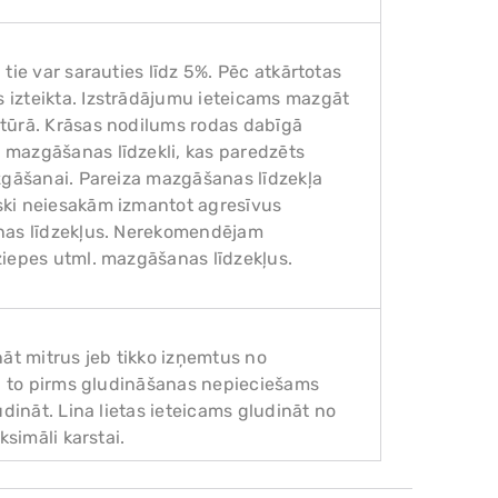
tie var sarauties līdz 5%. Pēc atkārtotas
 izteikta. Izstrādājumu ieteicams mazgāt
tūrā. Krāsas nodilums rodas dabīgā
 mazgāšanas līdzekli, kas paredzēts
zgāšanai. Pareiza mazgāšanas līdzekļa
ski neiesakām izmantot agresīvus
anas līdzekļus. Nerekomendējam
ziepes utml. mazgāšanas līdzekļus.
nāt mitrus jeb tikko izņemtus no
s, to pirms gludināšanas nepieciešams
dināt. Lina lietas ieteicams gludināt no
ksimāli karstai.