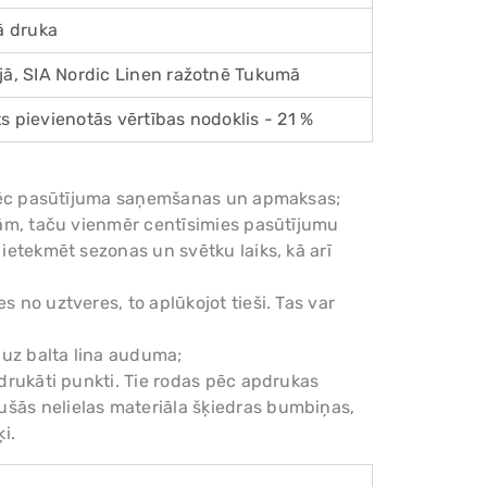
lā druka
ijā, SIA Nordic Linen ražotnē Tukumā
s pievienotās vērtības nodoklis - 21 %
am pēc pasūtījuma saņemšanas un apmaksas;
enām, taču vienmēr centīsimies pasūtījumu
 ietekmēt sezonas un svētku laiks, kā arī
s no uztveres, to aplūkojot tieši. Tas var
 uz balta lina auduma;
pdrukāti punkti. Tie rodas pēc apdrukas
ušās nelielas materiāla šķiedras bumbiņas,
i.