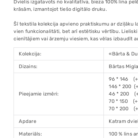
Dvielis izgatavots no kvalitatīva, bieza 100% lina pe
krāsām, izmantojot tiešo digitālo druku.
Šī tekstila kolekcija apvieno praktiskumu ar dziļāku l
vien funkcionalitāti, bet arī estētisku vērtību. Lieli
cienītājiem vai ārzemju viesiem, kas vēlas izbaudīt a
Kolekcija:
«Bārta & Du
Dizains:
Bārtas Migl
96 * 146 (+
146 * 200 (
Pieejamie izmēri:
46 * 200 (+
70 * 150 (+
70 * 200 (+
Apdare
Katram dviel
Materiāls:
100 % lins 