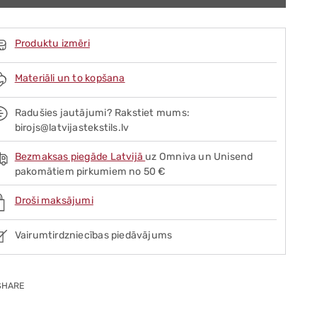
Produktu izmēri
Materiāli un to kopšana
Radušies jautājumi? Rakstiet mums:
birojs@latvijastekstils.lv
Bezmaksas piegāde Latvijā
uz Omniva un Unisend
pakomātiem pirkumiem no 50 €
Droši maksājumi
Vairumtirdzniecības piedāvājums
SHARE