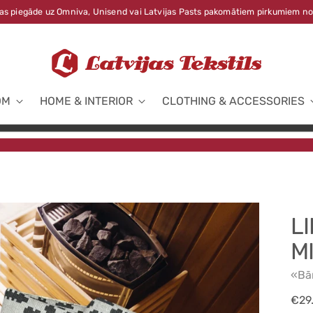
s piegāde uz Omniva, Unisend vai Latvijas Pasts pakomātiem pirkumiem no
OM
HOME & INTERIOR
CLOTHING & ACCESSORIES
LI
M
«Bā
Reg
€29