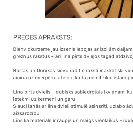
PRECES APRAKSTS:
Dienvidkurzeme jau izsenis lepojas ar izcilām daiļa
greznus rakstus – arī lina pirts dvieļos tagad atdzīvo
Bārtas un Dunikas sievu radītie raksti ir askētiski vie
aicina uz mierpilnu atelpu, kāda piemīt tikai īstam pi
Lina pirts dvielis – dabisks sabiedrotais ikvienam, k
ietekmi uz ķermeni un garu.
Slaucīšanās ar lina dvieli stimulē asinsriti, uzlabo 
aizsardzību.
Lins kā materiāls ir raupjš un maigs vienlaikus – ide