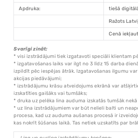
Apdruka:
tiešā digitā
Ražots Latv
Cenā iekļaut
Svarīgi zināt:
* visi izstrādājumi tiek izgatavoti speciāli klient
* izgatavošanas laiks var ilgt no 3 līdz 15 darba di
izpildīt pēc iespējas ātrāk. Izgatavošanas ilgumu var
akcijas piedāvājumi;
* izstrādājumu krāsu atveidojums ekrānā var atšķirtie
izskatīties gaišāks vai tumšāks;
* druka uz pelēka lina auduma izskatās tumšāk nekā
* uz lina izstrādājumiem var būt nelieli balti un nea
procesa, kad uz auduma aušanas procesā ir izveidoj
kas nokrīt šūšanas laikā. Tas netiek uzskatīts par brāķ
Lina un puslina izstrādājumu kopšana: