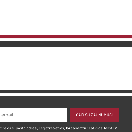
GAIDĪŠU JAUNUMUS!
t savu e-pasta adresi, reģistrēsieties, lai saņemtu "Latvijas Tekstlls"