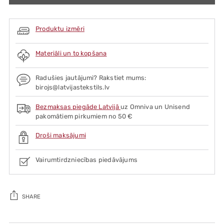
Produktu izmēri
Materiāli un to kopšana
Radušies jautājumi? Rakstiet mums:
birojs@latvijastekstils.lv
Bezmaksas piegāde Latvijā
uz Omniva un Unisend
pakomātiem pirkumiem no 50 €
Droši maksājumi
Vairumtirdzniecības piedāvājums
SHARE
Adding