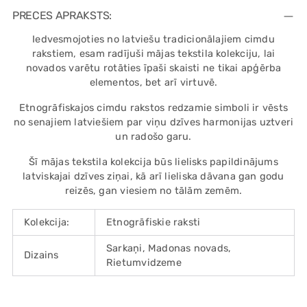
product
PRECES APRAKSTS:
to
Iedvesmojoties no latviešu tradicionālajiem cimdu
your
rakstiem, esam radījuši mājas tekstila kolekciju, lai
cart
novados varētu rotāties īpaši skaisti ne tikai apģērba
elementos, bet arī virtuvē.
Etnogrāfiskajos cimdu rakstos redzamie simboli ir vēsts
no senajiem latviešiem par viņu dzīves harmonijas uztveri
un radošo garu.
Šī mājas tekstila kolekcija būs lielisks papildinājums
latviskajai dzīves ziņai, kā arī lieliska dāvana gan godu
reizēs, gan viesiem no tālām zemēm.
Kolekcija:
Etnogrāfiskie raksti
Sarkaņi, Madonas novads,
Dizains
Rietumvidzeme