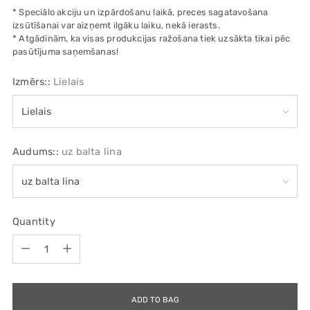
* Speciālo akciju un izpārdošanu laikā, preces sagatavošana
izsūtīšanai var aizņemt ilgāku laiku, nekā ierasts.
* Atgādinām, ka visas produkcijas ražošana tiek uzsākta tikai pēc
pasūtījuma saņemšanas!
Izmērs::
Lielais
Audums::
uz balta lina
Quantity
Quantity
ADD TO BAG