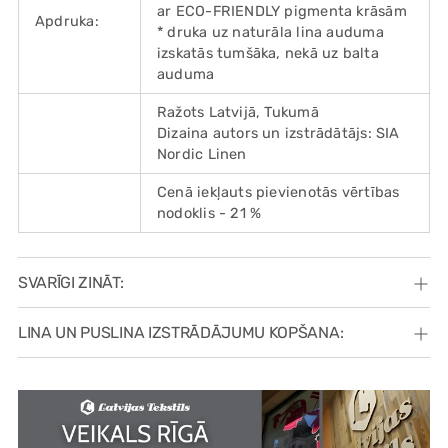
ar ECO-FRIENDLY pigmenta krāsām
Apdruka:
* druka uz naturāla lina auduma
izskatās tumšāka, nekā uz balta
auduma
Ražots Latvijā, Tukumā
Dizaina autors un izstrādātājs: SIA
Nordic Linen
Cenā iekļauts pievienotās vērtības
nodoklis - 21 %
SVARĪGI ZINĀT:
LINA UN PUSLINA IZSTRĀDĀJUMU KOPŠANA: