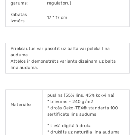
garums:
regulatoru)
kabatas
17 * 17 cm
izmērs:
Priekšautus var pasūtīt uz balta vai pelēka lina
auduma.
Attēlos ir demonstrēts variants dizainam uz balta
lina auduma.
puslins (55% lins, 45% kokvilna)
* blīvums ~ 240 g/m2
Materiāls:
* drošs Oeko-TEX® standarta 100
sertificēts lins audums
* tiešā digitālā druka
* drukāts uz naturāla lina auduma