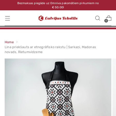
Bezmaksas piegāde uz Omniva pakomātiem pirkumiem no
€ 50.00!
0
Home
Lina priekšauts ar etnogrāfisko rakstu | Sarkaņi, Madonas
novads, Rietumvidzeme