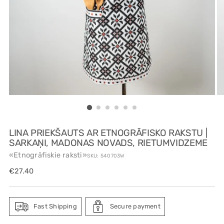
LINA PRIEKŠAUTS AR ETNOGRĀFISKO RAKSTU |
SARKAŅI, MADONAS NOVADS, RIETUMVIDZEME
«Etnogrāfiskie raksti»
SKU: 540703W
Regular
€27.40
price
Fast Shipping
Secure payment