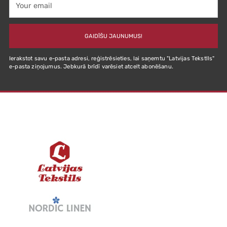
email
GAIDĪŠU JAUNUMUS!
Ierakstot savu e-pasta adresi, reģistrēsieties, lai saņemtu "Latvijas Tekstlls"
e-pasta ziņojumus. Jebkurā brīdī varēsiet atcelt abonēšanu.