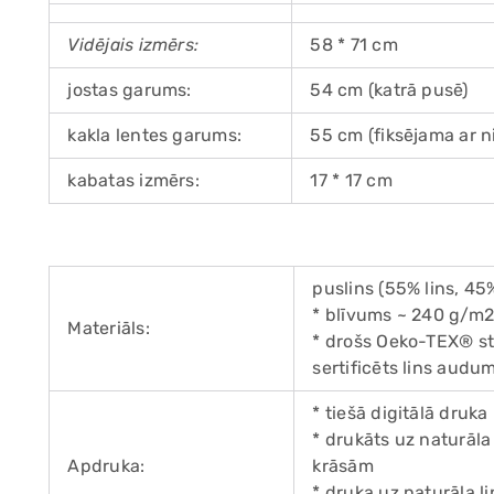
Vidējais izmērs:
58 * 71 cm
jostas garums:
54 cm (katrā pusē)
kakla lentes garums:
55 cm (fiksējama ar n
kabatas izmērs:
17 * 17 cm
puslins (55% lins, 45
* blīvums ~ 240 g/m
Materiāls:
* drošs Oeko-TEX® s
sertificēts lins audu
* tiešā digitālā druka
* drukāts uz naturā
Apdruka:
krāsām
* druka uz naturāla 