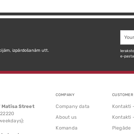
Your
email
cijām, izpārdošanām utt.
Ieraksto
e-pasta
COMPANY
CUSTOMER 
7 Matīsa Street
Company data
Kontakti 
522220
About us
Kontakti 
weekdays):
Komanda
Piegāde