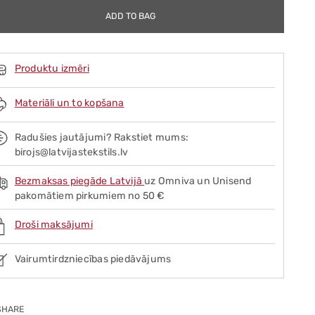
ADD TO BAG
Produktu izmēri
Materiāli un to kopšana
Radušies jautājumi? Rakstiet mums:
birojs@latvijastekstils.lv
Bezmaksas piegāde Latvijā
uz Omniva un Unisend
pakomātiem pirkumiem no 50 €
Droši maksājumi
Vairumtirdzniecības piedāvājums
SHARE