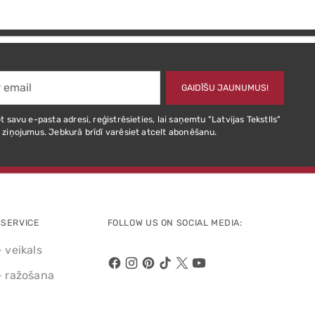
GAIDĪŠU JAUNUMUS!
t savu e-pasta adresi, reģistrēsieties, lai saņemtu "Latvijas Tekstlls"
 ziņojumus. Jebkurā brīdī varēsiet atcelt abonēšanu.
SERVICE
FOLLOW US ON SOCIAL MEDIA:
- veikals
- ražošana