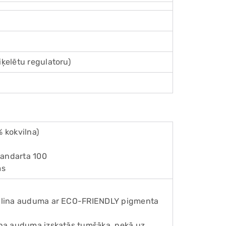
iķelētu regulatoru)
% kokvilna)
2
tandarta 100
ms
la lina auduma ar ECO-FRIENDLY pigmenta
lina auduma izskatās tumšāka, nekā uz