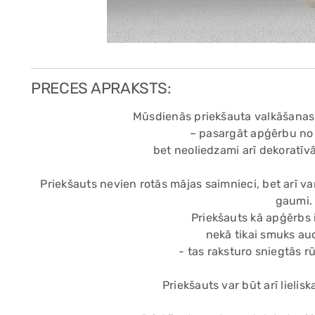
PRECES APRAKSTS:
Mūsdienās priekšauta valkāšanas 
– pasargāt apģērbu no
bet neoliedzami arī dekoratīvā 
Priekšauts nevien rotās mājas saimnieci, bet arī va
gaumi.
Priekšauts kā apģērbs 
nekā tikai smuks a
- tas raksturo sniegtās r
Priekšauts var būt arī lielis