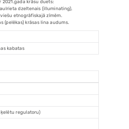
ir 2021.gada krāsu duets:
aulrieta dzeltenais (illuminating),
Add
tviešu etnogrāfiskajā zīmēm.
pro
s (pelēkas) krāsas lina audums.
to
you
cart
nas kabatas
iķelētu regulatoru)