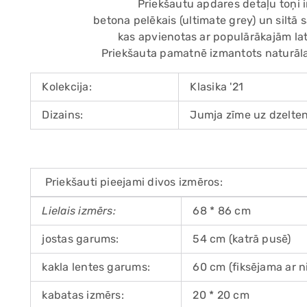
Priekšautu apdares detaļu toņi 
betona pelēkais (ultimate grey) un siltā s
kas apvienotas ar populārākajām la
Priekšauta pamatnē izmantots naturāla
Kolekcija:
Klasika '21
Dizains:
Jumja zīme uz dzelte
Priekšauti pieejami divos izmēros:
Lielais izmērs:
68 * 86 cm
jostas garums:
54 cm (katrā pusē)
kakla lentes garums:
60 cm (fiksējama ar n
kabatas izmērs:
20 * 20 cm