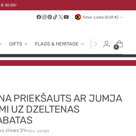
 € 50.00!
Currency
Timor-Leste (EUR €)
GIFTS
FLAGS & HERITAGE
FABRICS
NEW
0
INA PRIEKŠAUTS AR JUMJA
ĪMI UZ DZELTENAS
ABATAS
no zīmes'21»
SKU: 561180