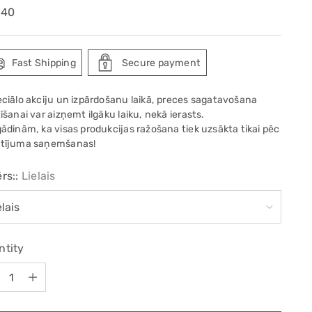
ular
.40
e
Fast Shipping
Secure payment
eciālo akciju un izpārdošanu laikā, preces sagatavošana
īšanai var aizņemt ilgāku laiku, nekā ierasts.
gādinām, ka visas produkcijas ražošana tiek uzsākta tikai pēc
tījuma saņemšanas!
rs::
Lielais
ntity
ntity