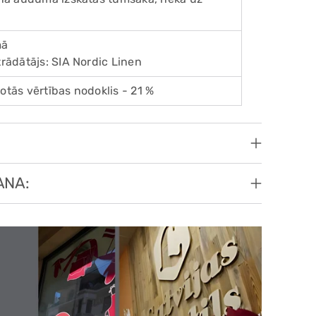
mā
trādātājs: SIA Nordic Linen
otās vērtības nodoklis - 21 %
ANA: