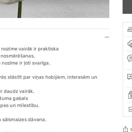
nozīme vairāk ir praktiska
 nosmērēšanas,
nozīme ir ļoti svarīga.
rēs stāstīt par viņas hobijiem, interesēm un
ir daudz vairāk,
uduma gabals
ūpes un mīlestību.
ka sālsmaizes dāvana.