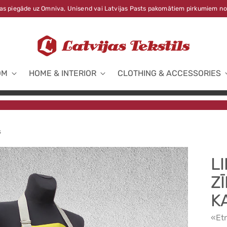
s piegāde uz Omniva, Unisend vai Latvijas Pasts pakomātiem pirkumiem no
OM
HOME & INTERIOR
CLOTHING & ACCESSORIES
s
L
Z
K
«Et