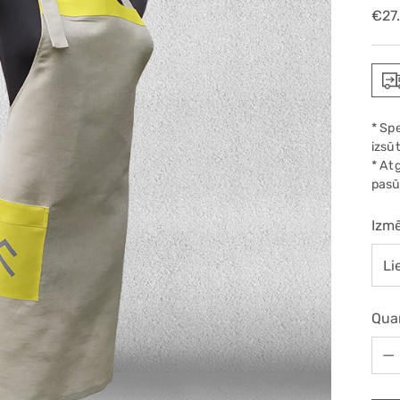
Reg
€27
pric
* Sp
izsūt
* At
pasū
Izmē
Qua
Qua