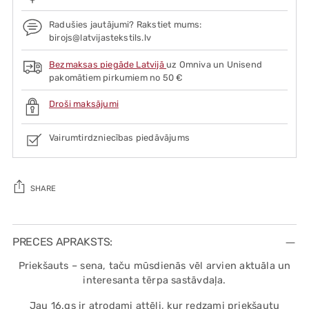
Radušies jautājumi? Rakstiet mums:
birojs@latvijastekstils.lv
Bezmaksas piegāde Latvijā
uz Omniva un Unisend
pakomātiem pirkumiem no 50 €
Droši maksājumi
Vairumtirdzniecības piedāvājums
SHARE
Adding
product
PRECES APRAKSTS:
to
Priekšauts – sena, taču mūsdienās vēl arvien aktuāla un
your
interesanta tērpa sastāvdaļa.
cart
Jau 16.gs ir atrodami attēli, kur redzami priekšautu