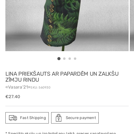
LINA PRIEKŠAUTS AR PAPARDĒM UN ZALKŠU
ZĪMJU RINDU
«Vasara'21»
SKU: 560930
Regular
€27.40
price
Fast Shipping
Secure payment
* Speciālo akciju un izpārdošanu laikā, preces sagatavošana