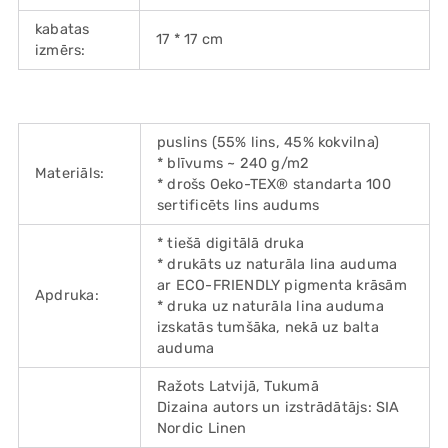
kabatas
17 * 17 cm
izmērs:
puslins (55% lins, 45% kokvilna)
* blīvums ~ 240 g/m2
Materiāls:
* drošs Oeko-TEX® standarta 100
sertificēts lins audums
* tiešā digitālā druka
* drukāts uz naturāla lina auduma
ar ECO-FRIENDLY pigmenta krāsām
Apdruka:
* druka uz naturāla lina auduma
izskatās tumšāka, nekā uz balta
auduma
Ražots Latvijā, Tukumā
Dizaina autors un izstrādātājs: SIA
Nordic Linen