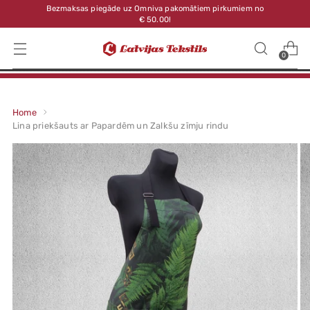
Bezmaksas piegāde uz Omniva pakomātiem pirkumiem no
€ 50.00!
0
Home
Lina priekšauts ar Papardēm un Zalkšu zīmju rindu