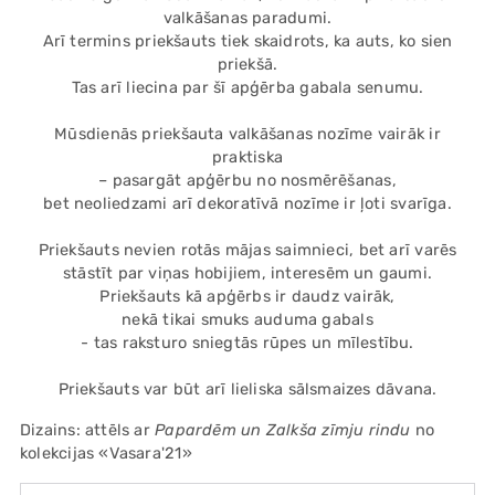
valkāšanas paradumi.
Arī termins priekšauts tiek skaidrots, ka auts, ko sien
priekšā.
Tas arī liecina par šī apģērba gabala senumu.
Mūsdienās priekšauta valkāšanas nozīme vairāk ir
praktiska
– pasargāt apģērbu no nosmērēšanas,
bet neoliedzami arī dekoratīvā nozīme ir ļoti svarīga.
Priekšauts nevien rotās mājas saimnieci, bet arī varēs
stāstīt par viņas hobijiem, interesēm un gaumi.
Priekšauts kā apģērbs ir daudz vairāk,
nekā tikai smuks auduma gabals
- tas raksturo sniegtās rūpes un mīlestību.
Priekšauts var būt arī lieliska sālsmaizes dāvana.
Dizains: attēls ar
Papardēm un Zalkša zīmju rindu
no
kolekcijas «Vasara'21»