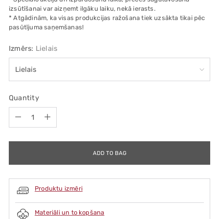
izsūtīšanai var aizņemt ilgāku laiku, nekā ierasts.
* Atgādinām, ka visas produkcijas ražošana tiek uzsākta tikai pēc
pasūtījuma saņemšanas!
Izmērs:
Lielais
Quantity
Quantity
ADD TO BAG
Produktu izmēri
Materiāli un to kopšana