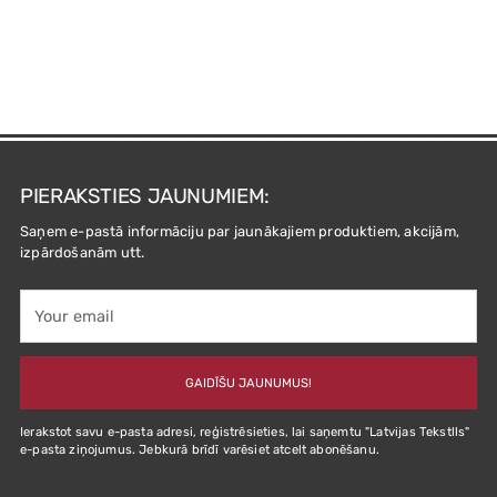
PIERAKSTIES JAUNUMIEM:
Saņem e-pastā informāciju par jaunākajiem produktiem, akcijām,
izpārdošanām utt.
Your
email
GAIDĪŠU JAUNUMUS!
Ierakstot savu e-pasta adresi, reģistrēsieties, lai saņemtu "Latvijas Tekstlls"
e-pasta ziņojumus. Jebkurā brīdī varēsiet atcelt abonēšanu.