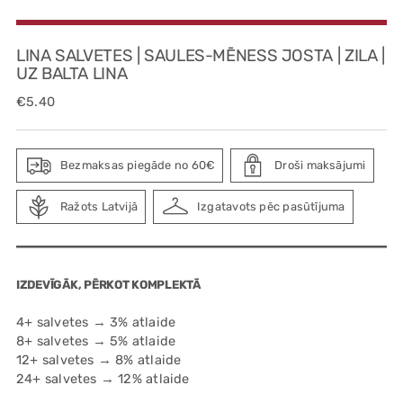
LINA SALVETES | SAULES-MĒNESS JOSTA | ZILA |
UZ BALTA LINA
Regular
€5.40
price
Bezmaksas piegāde no 60€
Droši maksājumi
Ražots Latvijā
Izgatavots pēc pasūtījuma
IZDEVĪGĀK, PĒRKOT KOMPLEKTĀ
4+ salvetes → 3% atlaide
8+ salvetes → 5% atlaide
12+ salvetes → 8% atlaide
24+ salvetes → 12% atlaide