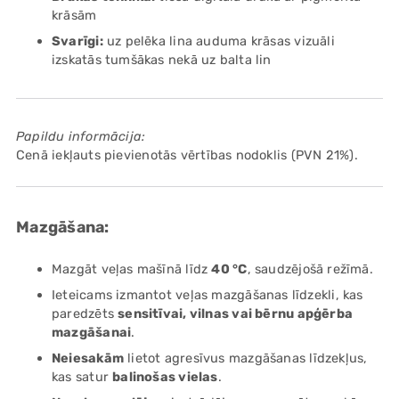
krāsām
Svarīgi:
uz pelēka lina auduma krāsas vizuāli
izskatās tumšākas nekā uz balta lin
Papildu informācija:
Cenā iekļauts pievienotās vērtības nodoklis (PVN 21%).
Mazgāšana:
Mazgāt veļas mašīnā līdz
40 °C
, saudzējošā režīmā.
Ieteicams izmantot veļas mazgāšanas līdzekli, kas
paredzēts
sensitīvai, vilnas vai bērnu apģērba
mazgāšanai
.
Neiesakām
lietot agresīvus mazgāšanas līdzekļus,
kas satur
balinošas vielas
.