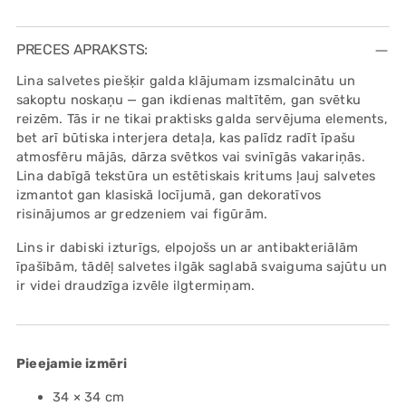
Adding
product
PRECES APRAKSTS:
to
Lina salvetes piešķir galda klājumam izsmalcinātu un
your
sakoptu noskaņu — gan ikdienas maltītēm, gan svētku
cart
reizēm. Tās ir ne tikai praktisks galda servējuma elements,
bet arī būtiska interjera detaļa, kas palīdz radīt īpašu
atmosfēru mājās, dārza svētkos vai svinīgās vakariņās.
Lina dabīgā tekstūra un estētiskais kritums ļauj salvetes
izmantot gan klasiskā locījumā, gan dekoratīvos
risinājumos ar gredzeniem vai figūrām.
Lins ir dabiski izturīgs, elpojošs un ar antibakteriālām
īpašībām, tādēļ salvetes ilgāk saglabā svaiguma sajūtu un
ir videi draudzīga izvēle ilgtermiņam.
Pieejamie izmēri
34 × 34 cm