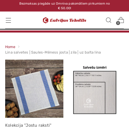
Bezmaksas piegāde uz Omniva pakomātiem pirkumiem no
€ 50.00!
0
Home
Lina salvetes | Saules-Mēness josta | zila | uz balta lina
Kolekcija "Jostu raksti"