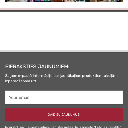
PIERAKSTIES JAUNUMIEM:
Saņem e-pastā informāciju par jaunākajiem produktiem, akcijām,
izpārdošanām utt.
Your
email
GAIDĪŠU JAUNUMUS!
Ierakstot savu e-pasta adresi, reģistrēsieties, lai saņemtu "Latvijas Tekstlls"