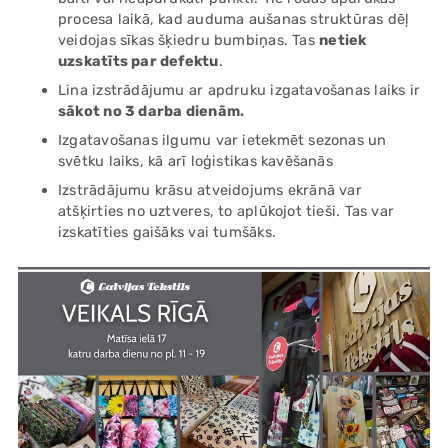
procesa laikā, kad auduma aušanas struktūras dēļ
veidojas sīkas šķiedru bumbiņas. Tas
netiek
uzskatīts par defektu
.
Lina izstrādājumu ar apdruku izgatavošanas laiks ir
sākot no 3 darba dienām.
Izgatavošanas ilgumu var ietekmēt sezonas un
svētku laiks, kā arī loģistikas kavēšanās
Izstrādājumu krāsu atveidojums ekrānā var
atšķirties no uztveres, to aplūkojot tieši. Tas var
izskatīties gaišāks vai tumšāks.