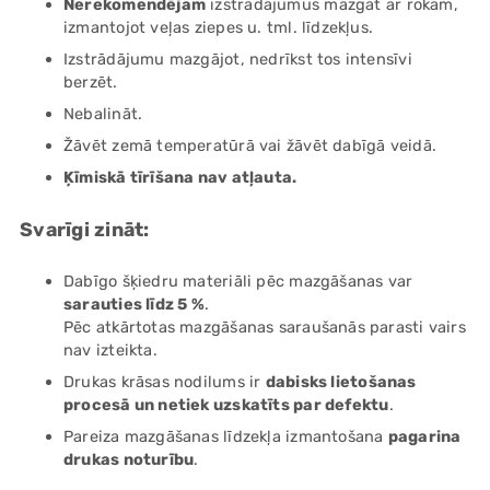
Nerekomendējam
izstrādājumus mazgāt ar rokām,
izmantojot veļas ziepes u. tml. līdzekļus.
Izstrādājumu mazgājot, nedrīkst tos intensīvi
berzēt.
Nebalināt.
Žāvēt zemā temperatūrā vai žāvēt dabīgā veidā.
Ķīmiskā tīrīšana nav atļauta.
Svarīgi zināt:
Dabīgo šķiedru materiāli pēc mazgāšanas var
sarauties līdz 5 %
.
Pēc atkārtotas mazgāšanas saraušanās parasti vairs
nav izteikta.
Drukas krāsas nodilums ir
dabisks lietošanas
procesā un netiek uzskatīts par defektu
.
Pareiza mazgāšanas līdzekļa izmantošana
pagarina
drukas noturību
.