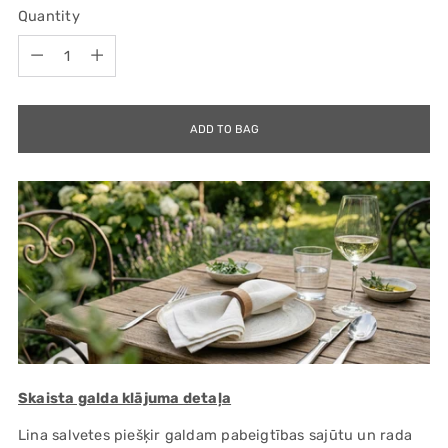
Quantity
Quantity
ADD TO BAG
Skaista galda klājuma detaļa
Lina salvetes piešķir galdam pabeigtības sajūtu un rada