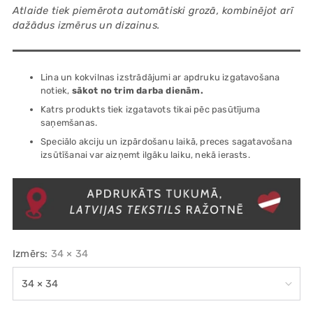
Atlaide tiek piemērota automātiski grozā, kombinējot arī
dažādus izmērus un dizainus.
Lina un kokvilnas izstrādājumi ar apdruku izgatavošana
notiek,
sākot no trim darba dienām.
Katrs produkts tiek izgatavots tikai pēc pasūtījuma
saņemšanas.
Speciālo akciju un izpārdošanu laikā, preces sagatavošana
izsūtīšanai var aizņemt ilgāku laiku, nekā ierasts.
Izmērs:
34 × 34