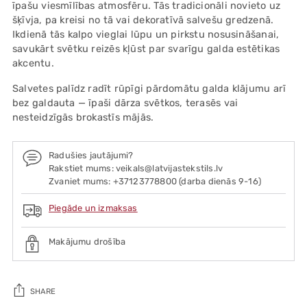
īpašu viesmīlības atmosfēru. Tās tradicionāli novieto uz
šķīvja, pa kreisi no tā vai dekoratīvā salvešu gredzenā.
Ikdienā tās kalpo vieglai lūpu un pirkstu nosusināšanai,
savukārt svētku reizēs kļūst par svarīgu galda estētikas
akcentu.
Salvetes palīdz radīt rūpīgi pārdomātu galda klājumu arī
bez galdauta — īpaši dārza svētkos, terasēs vai
nesteidzīgās brokastīs mājās.
Radušies jautājumi?
Rakstiet mums: veikals@latvijastekstils.lv
Zvaniet mums: +37123778800 (darba dienās 9-16)
Piegāde un izmaksas
Makājumu drošība
SHARE