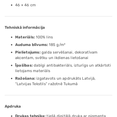
46 × 46 cm
Tehniskā informācija
Materiāls:
100% lins
Auduma blīvums:
185 g/m²
Pielietojums:
galda servēšanai, dekoratīvam
akcentam, svētku un ikdienas lietošanai
Īpašības:
dabīgi antibakteriāls, izturīgs un atkārtoti
lietojams materiāls
Ražošana:
izgatavots un apdrukāts Latvijā,
“Latvijas Tekstils” ražotnē Tukumā
Apdruka
Drukas tehnika:
tiešā digitālā druka ar pigmenta