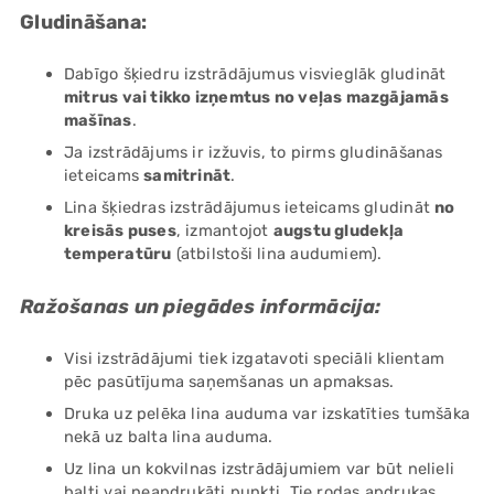
Gludināšana:
Dabīgo šķiedru izstrādājumus visvieglāk gludināt
mitrus vai tikko izņemtus no veļas mazgājamās
mašīnas
.
Ja izstrādājums ir izžuvis, to pirms gludināšanas
ieteicams
samitrināt
.
Lina šķiedras izstrādājumus ieteicams gludināt
no
kreisās puses
, izmantojot
augstu gludekļa
temperatūru
(atbilstoši lina audumiem).
Ražošanas un piegādes informācija:
Visi izstrādājumi tiek izgatavoti speciāli klientam
pēc pasūtījuma saņemšanas un apmaksas.
Druka uz pelēka lina auduma var izskatīties tumšāka
nekā uz balta lina auduma.
Uz lina un kokvilnas izstrādājumiem var būt nelieli
balti vai neapdrukāti punkti. Tie rodas apdrukas