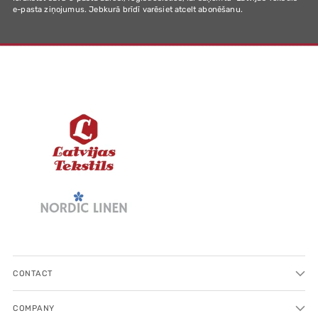
e-pasta ziņojumus. Jebkurā brīdī varēsiet atcelt abonēšanu.
CONTACT
COMPANY