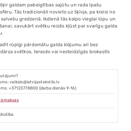
ešķir galdam pabeigtības sajūtu un rada īpašu
fēru. Tās tradicionāli novieto uz šķīvja, pa kreisi no
ā salvešu gredzenā. Ikdienā tās kalpo vieglai lūpu un
šanai, savukārt svētku reizēs kļūst par svarīgu galda
u.
radīt rūpīgi pārdomātu galda klājumu arī bez
 dārza svētkos, terasēs vai nesteidzīgās brokastīs
autājumi?
ms: veikals@latvijastekstils.lv
ms: +37123778800 (darba dienās 9-16)
 izmaksas
drošība