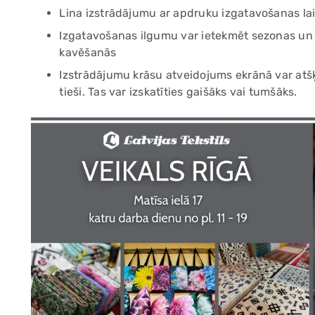
Lina izstrādājumu ar apdruku izgatavošanas lai
Izgatavošanas ilgumu var ietekmēt sezonas un sv
kavēšanās
Izstrādājumu krāsu atveidojums ekrānā var atšķi
tieši. Tas var izskatīties gaišāks vai tumšāks.