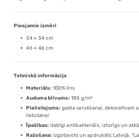
Pieejamie izmēri
34 × 34 cm
46 × 46 cm
Tehniskā informācija
Materiāls:
100% lins
Auduma blīvums:
185 g/m²
Pielietojums:
galda servēšanai, dekoratīvam a
lietošanai
Īpašības:
dabīgi antibakteriāls, izturīgs un atkā
Ražošana:
izgatavots un apdrukāts Latvijā, “La