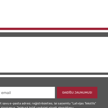
GAIDĪŠU JAUNUMUS!
t savu e-pasta adresi, reģistrēsieties, lai saņemtu "Latvijas Tekstlls"
 ziņojumus. Jebkurā brīdī varēsiet atcelt abonēšanu.