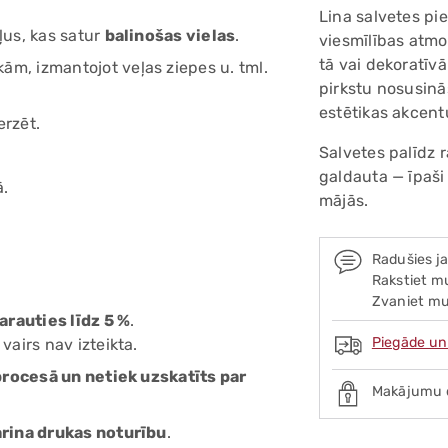
Lina salvetes pi
ļus, kas satur
balinošas vielas
.
viesmīlības atmos
tā vai dekoratīv
ām, izmantojot veļas ziepes u. tml.
pirkstu nosusinā
estētikas akcent
erzēt.
Salvetes palīdz 
galdauta — īpaši
ā.
mājās.
Radušies j
Rakstiet mu
Zvaniet mu
arauties līdz 5 %
.
Piegāde un
airs nav izteikta.
procesā un netiek uzskatīts par
Makājumu 
rina drukas noturību
.