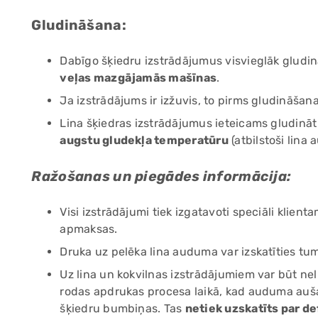
Gludināšana:
Dabīgo šķiedru izstrādājumus visvieglāk gludi
veļas mazgājamās mašīnas
.
Ja izstrādājums ir izžuvis, to pirms gludināšan
Lina šķiedras izstrādājumus ieteicams gludinā
augstu gludekļa temperatūru
(atbilstoši lina
Ražošanas un piegādes informācija:
Visi izstrādājumi tiek izgatavoti speciāli kli
apmaksas.
Druka uz pelēka lina auduma var izskatīties tu
Uz lina un kokvilnas izstrādājumiem var būt neli
rodas apdrukas procesa laikā, kad auduma auša
šķiedru bumbiņas. Tas
netiek uzskatīts par d