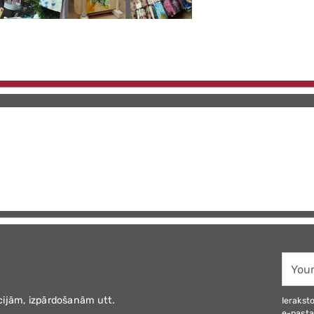
Your
email
cijām, izpārdošanām utt.
Ieraksto
e-pasta