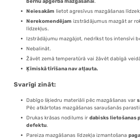
bērnu apģērba mazgāšanai
.
Neiesakām
lietot agresīvus mazgāšanas līdzek
Nerekomendējam
izstrādājumus mazgāt ar rok
līdzekļus.
Izstrādājumu mazgājot, nedrīkst tos intensīvi b
Nebalināt.
Žāvēt zemā temperatūrā vai žāvēt dabīgā veid
Ķīmiskā tīrīšana nav atļauta.
Svarīgi zināt:
Dabīgo šķiedru materiāli pēc mazgāšanas var
s
Pēc atkārtotas mazgāšanas saraušanās parasti v
Drukas krāsas nodilums ir
dabisks lietošanas 
defektu
.
Pareiza mazgāšanas līdzekļa izmantošana
paga