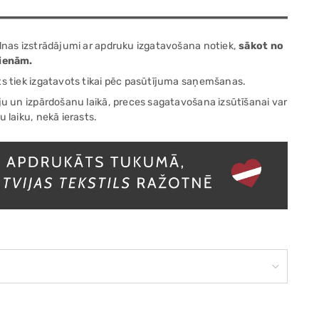
lnas izstrādājumi ar apdruku izgatavošana notiek,
sākot no
dienām.
ts tiek izgatavots tikai pēc pasūtījuma saņemšanas.
ju un izpārdošanu laikā, preces sagatavošana izsūtīšanai var
u laiku, nekā ierasts.