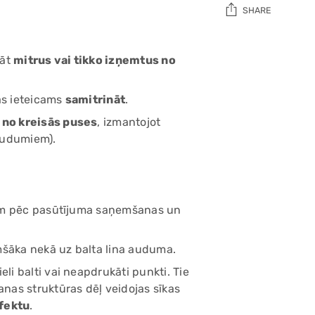
SHARE
Adding
nāt
mitrus vai tikko izņemtus no
product
to
your
as ieteicams
samitrināt
.
cart
t
no kreisās puses
, izmantojot
 audumiem).
entam pēc pasūtījuma saņemšanas un
mšāka nekā uz balta lina auduma.
eli balti vai neapdrukāti punkti. Tie
nas struktūras dēļ veidojas sīkas
efektu
.