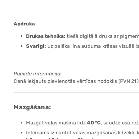
Apdruka
Drukas tehnika:
tiešā digitālā druka ar pigme
Svarīgi:
uz pelēka lina auduma krāsas vizuāli i
Papildu informācija:
Cenā iekļauts pievienotās vērtības nodoklis (PVN 21%
Mazgāšana:
Mazgāt veļas mašīnā līdz
40 °C
, saudzējošā re
Ieteicams izmantot veļas mazgāšanas līdzekli,