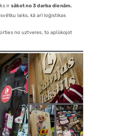
ks ir
sākot no 3 darba dienām.
ētku laiks, kā arī loģistikas
rties no uztveres, to aplūkojot