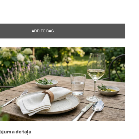
ADD TO BAG
lājuma detaļa