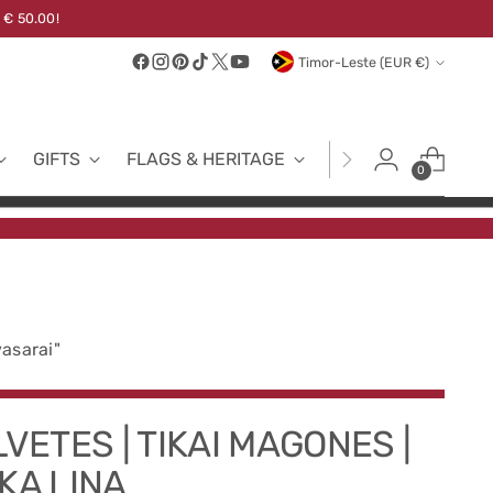
 € 50.00!
Currency
Timor-Leste (EUR €)
GIFTS
FLAGS & HERITAGE
FABRICS
NEW
0
vasarai"
LVETES | TIKAI MAGONES |
KA LINA