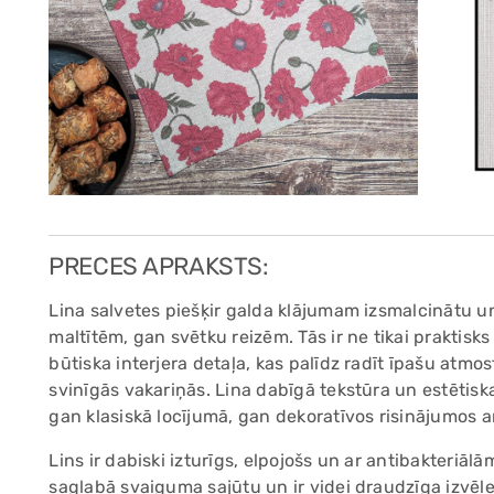
PRECES APRAKSTS:
Lina salvetes piešķir galda klājumam izsmalcinātu 
maltītēm, gan svētku reizēm. Tās ir ne tikai praktisk
būtiska interjera detaļa, kas palīdz radīt īpašu atmo
svinīgās vakariņās. Lina dabīgā tekstūra un estētiska
gan klasiskā locījumā, gan dekoratīvos risinājumos 
Lins ir dabiski izturīgs, elpojošs un ar antibakteriāl
saglabā svaiguma sajūtu un ir videi draudzīga izvēl