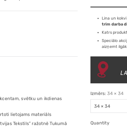
Lina un kokvi
trim darba 
Katrs produk
Speciālo akci
aizņemt ilgāk
Izmērs:
34 × 34
kcentam, svētku un ikdienas
rtoti lietojams materiāls
Quantity
tvijas Tekstils” ražotnē Tukumā