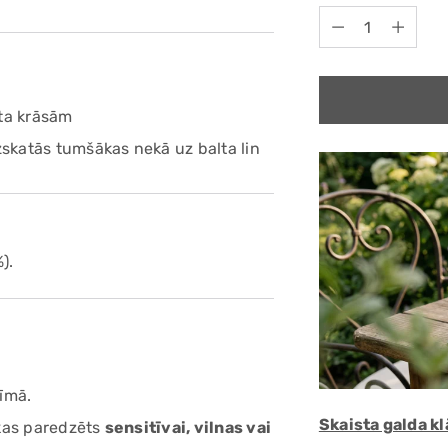
Quantity
nta krāsām
zskatās tumšākas nekā uz balta lin
).
žīmā.
Skaista galda k
 kas paredzēts
sensitīvai, vilnas vai