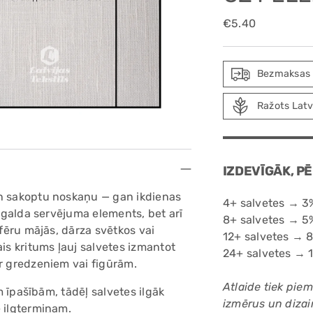
Regular
€5.40
price
Bezmaksas 
Ražots Latv
IZDEVĪGĀK, P
un sakoptu noskaņu — gan ikdienas
4+ salvetes → 3%
s galda servējuma elements, bet arī
8+ salvetes → 5%
sfēru mājās, dārza svētkos vai
12+ salvetes → 8
is kritums ļauj salvetes izmantot
24+ salvetes → 1
ar gredzeniem vai figūrām.
Atlaide tiek pie
ām īpašībām, tādēļ salvetes ilgāk
izmērus un dizai
e ilgtermiņam.