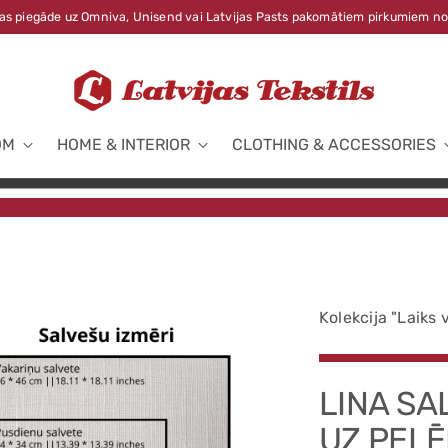
s piegāde uz Omniva, Unisend vai Latvijas Pasts pakomātiem pirkumiem no
OM
HOME & INTERIOR
CLOTHING & ACCESSORIES
Kolekcija "Laiks 
LINA SA
UZ PELĒ