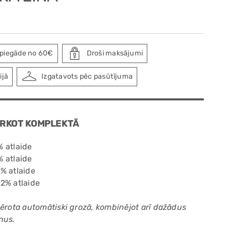
piegāde no 60€
Droši maksājumi
ijā
Izgatavots pēc pasūtījuma
ĒRKOT KOMPLEKTĀ
 atlaide
 atlaide
% atlaide
2% atlaide
mērota automātiski grozā, kombinējot arī dažādus
nus.