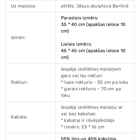
Uz maisiņa:
attēls: Jēzus skulptūra Berlīnē
Parastais izmērs:
35 * 40 cm (apakšas ieloce 10
cm)
Izmēri:
Lielais izmērs:
45 * 45 cm (apakšas ieloce 10
cm)
Iespēja izvēlēties maisiņam
garo vai īso rokturi
Rokturi:
* īsais rokturis - 35 cm pa loku
* garais rokturis - 70 cm pa
loku
Iespēja izvēlēties maisiņu ar
vai bez kabatas:
Kabata:
* kabatai ir rāvējslēdzējs
* izmērs: 23 * 16 cm
55% lins un 45% kokvilna,