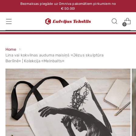
Bezmaksas piegāde uz Omniva pakomātiem pirkumiem no
€ 50.00!
0
Home
Lina vai kokvilnas auduma maisiņš «Jēzus skulptūra
Berlīnē» | Kolekcija «Melnbalts»