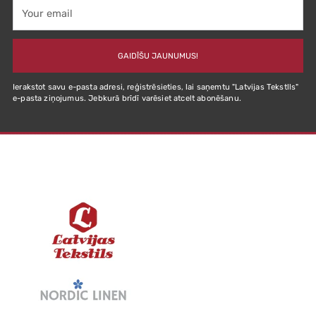
Your
email
GAIDĪŠU JAUNUMUS!
Ierakstot savu e-pasta adresi, reģistrēsieties, lai saņemtu "Latvijas Tekstlls"
e-pasta ziņojumus. Jebkurā brīdī varēsiet atcelt abonēšanu.