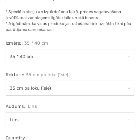
* Speciālo akciju un izpārdošanu laikā, preces sagatavošana
izsūtīšanai var aizņemt ilgāku laiku, nekā ierasts.
* Atgādinām, ka visas produkcijas ražošana tiek uzsākta tikai pēc
pasūtījuma saņemšanas!
Izmērs::
35 * 40 cm
Rokturi::
35 cm pa loku (īsie)
Audums::
Lins
Quantity