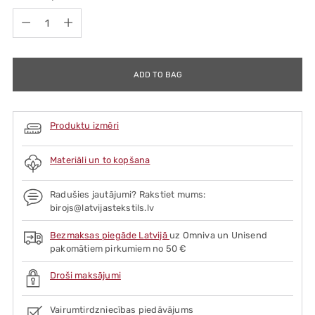
Quantity
ADD TO BAG
Produktu izmēri
Materiāli un to kopšana
Radušies jautājumi? Rakstiet mums:
birojs@latvijastekstils.lv
Bezmaksas piegāde Latvijā
uz Omniva un Unisend
pakomātiem pirkumiem no 50 €
Droši maksājumi
Vairumtirdzniecības piedāvājums