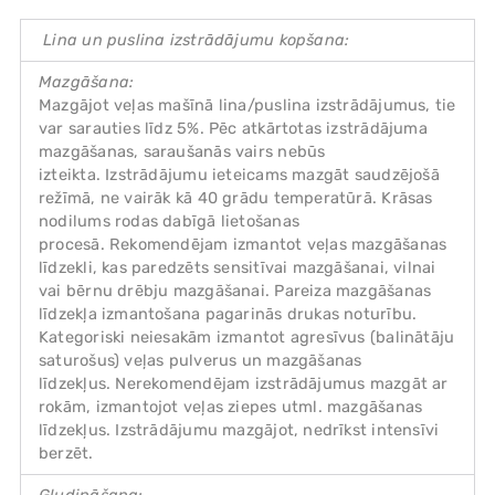
Lina un puslina izstrādājumu kopšana:
Mazgāšana:
Mazgājot veļas mašīnā lina/puslina izstrādājumus, tie
var sarauties līdz 5%. Pēc atkārtotas izstrādājuma
mazgāšanas, saraušanās vairs nebūs
izteikta. Izstrādājumu ieteicams mazgāt saudzējošā
režīmā, ne vairāk kā 40 grādu temperatūrā. Krāsas
nodilums rodas dabīgā lietošanas
procesā. Rekomendējam izmantot veļas mazgāšanas
līdzekli, kas paredzēts sensitīvai mazgāšanai, vilnai
vai bērnu drēbju mazgāšanai. Pareiza mazgāšanas
līdzekļa izmantošana pagarinās drukas noturību.
Kategoriski neiesakām izmantot agresīvus (balinātāju
saturošus) veļas pulverus un mazgāšanas
līdzekļus. Nerekomendējam izstrādājumus mazgāt ar
rokām, izmantojot veļas ziepes utml. mazgāšanas
līdzekļus. Izstrādājumu mazgājot, nedrīkst intensīvi
berzēt.