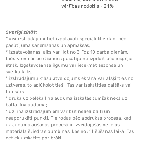
vērtības nodoklis - 21 %
Svarīgi zināt:
* visi izstrādājumi tiek izgatavoti speciāli klientam pēc
pasūtījuma saņemšanas un apmaksas;
* izgatavošanas laiks var ilgt no 3 līdz 10 darba dienām,
taču vienmēr centīsimies pasūtījumu izpildīt pēc iespējas
ātrāk. Izgatavošanas ilgumu var ietekmēt sezonas un
svētku laiks;
* izstrādājumu krāsu atveidojums ekrānā var atšķirties no
uztveres, to aplūkojot tieši. Tas var izskatīties gaišāks vai
tumšāks;
* druka uz pelēka lina auduma izskatās tumšāk nekā uz
balta lina auduma;
* uz lina izstrādājumiem var būt nelieli balti un
neapdrukāti punkti. Tie rodas pēc apdrukas procesa, kad
uz auduma aušanas procesā ir izveidojušās nelielas
materiāla šķiedras bumbiņas, kas nokrīt šūšanas laikā. Tas
netiek uzskatīts par brāķi.