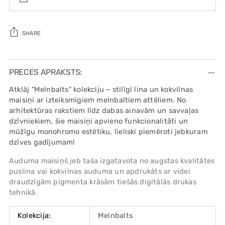
SHARE
Adding
product
PRECES APRAKSTS:
to
Atklāj "Melnbalts" kolekciju – stilīgi lina un kokvilnas
your
maisiņi ar izteiksmīgiem melnbaltiem attēliem. No
cart
arhitektūras rakstiem līdz dabas ainavām un savvaļas
dzīvniekiem, šie maisiņi apvieno funkcionalitāti un
mūžīgu monohromo estētiku, lieliski piemēroti jebkuram
dzīves gadījumam!
Auduma maisiņš jeb taša izgatavota no augstas kvalitātes
puslina vai kokvilnas auduma un apdrukāts ar videi
draudzīgām pigmenta krāsām tiešās digitālās drukas
tehnikā.
Kolekcija:
Melnbalts