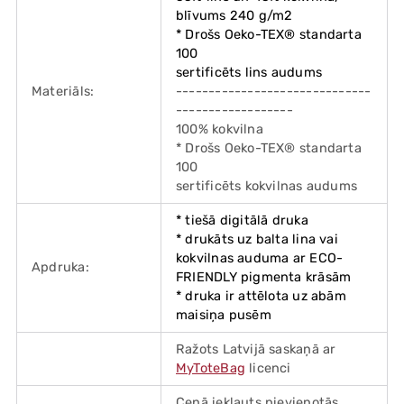
blīvums 240 g/m2
* Drošs Oeko-TEX® standarta
100
sertificēts lins audums
Materiāls:
------------------------------
------------------
100% kokvilna
* Drošs Oeko-TEX® standarta
100
sertificēts kokvilnas audums
* tiešā digitālā druka
* drukāts uz balta lina vai
kokvilnas auduma ar ECO-
Apdruka:
FRIENDLY pigmenta krāsām
* druka ir attēlota uz abām
maisiņa pusēm
Ražots Latvijā saskaņā ar
MyToteBag
licenci
Cenā iekļauts pievienotās