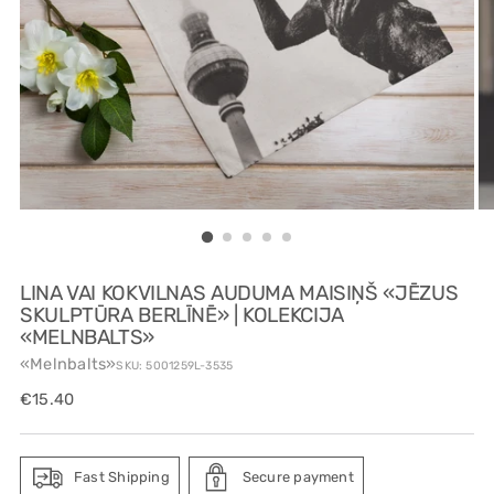
LINA VAI KOKVILNAS AUDUMA MAISIŅŠ «JĒZUS
SKULPTŪRA BERLĪNĒ» | KOLEKCIJA
«MELNBALTS»
«Melnbalts»
SKU: 5001259L-3535
Regular
€15.40
price
Fast Shipping
Secure payment