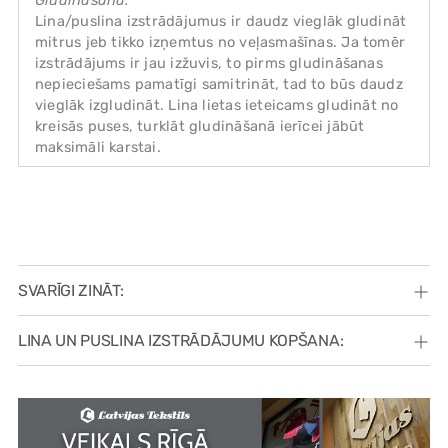
Gludināšana:
Lina/puslina izstrādājumus ir daudz vieglāk gludināt
mitrus jeb tikko izņemtus no veļasmašīnas. Ja tomēr
izstrādājums ir jau izžuvis, to pirms gludināšanas
nepieciešams pamatīgi samitrināt, tad to būs daudz
vieglāk izgludināt. Lina lietas ieteicams gludināt no
kreisās puses, turklāt gludināšanā ierīcei jābūt
maksimāli karstai.
SVARĪGI ZINĀT:
LINA UN PUSLINA IZSTRĀDĀJUMU KOPŠANA: