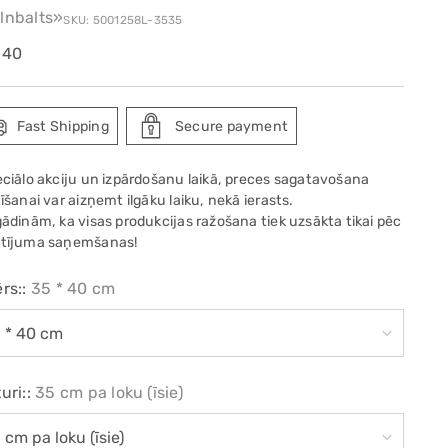
lnbalts»
SKU: 5001258L-3535
ular
.40
e
Fast Shipping
Secure payment
eciālo akciju un izpārdošanu laikā, preces sagatavošana
īšanai var aizņemt ilgāku laiku, nekā ierasts.
gādinām, ka visas produkcijas ražošana tiek uzsākta tikai pēc
tījuma saņemšanas!
rs::
35 * 40 cm
uri::
35 cm pa loku (īsie)