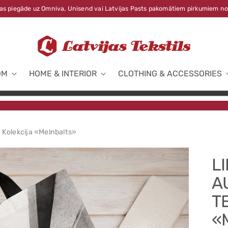
s piegāde uz Omniva, Unisend vai Latvijas Pasts pakomātiem pirkumiem no
OM
HOME & INTERIOR
CLOTHING & ACCESSORIES
 Kolekcija «Melnbalts»
L
A
T
«