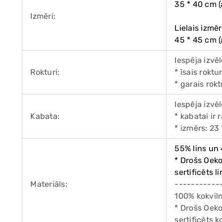
35 * 40 cm (
Izmēri:
Lielais izmēr
45 * 45 cm (
Iespēja izvē
Rokturi:
* īsais roktu
* garais rok
Iespēja izvē
Kabata:
* kabatai ir 
* izmērs: 23
55% lins un
* Drošs Oek
sertificēts 
Materiāls:
-----------
100% kokvil
* Drošs Oek
sertificēts 