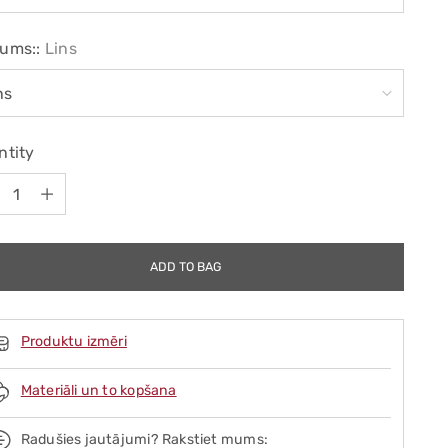
ums::
Lins
ntity
ntity
ADD TO BAG
Produktu izmēri
Materiāli un to kopšana
Radušies jautājumi? Rakstiet mums: