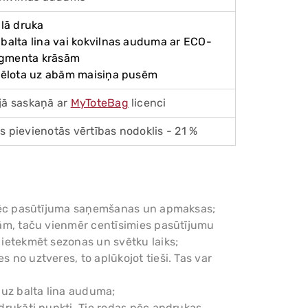
ālā druka
 balta lina vai kokvilnas auduma ar ECO-
igmenta krāsām
ttēlota uz abām maisiņa pusēm
jā saskaņā ar
MyToteBag
licenci
s pievienotās vērtības nodoklis - 21 %
am pēc pasūtījuma saņemšanas un apmaksas;
enām, taču vienmēr centīsimies pasūtījumu
r ietekmēt sezonas un svētku laiks;
s no uztveres, to aplūkojot tieši. Tas var
 uz balta lina auduma;
pdrukāti punkti. Tie rodas pēc apdrukas