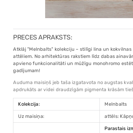
PRECES APRAKSTS:
Atklāj "Melnbalts" kolekciju – stilīgi lina un kokviln
attēliem. No arhitektūras rakstiem līdz dabas ainavā
apvieno funkcionalitāti un mūžīgu monohromo estētik
gadījumam!
Auduma maisiņš jeb taša izgatavota no augstas kval
apdrukāts ar videi draudzīgām pigmenta krāsām tiešā
Kolekcija:
Melnbalts
Uz maisiņa:
attēls: Kāpņ
Parastais iz