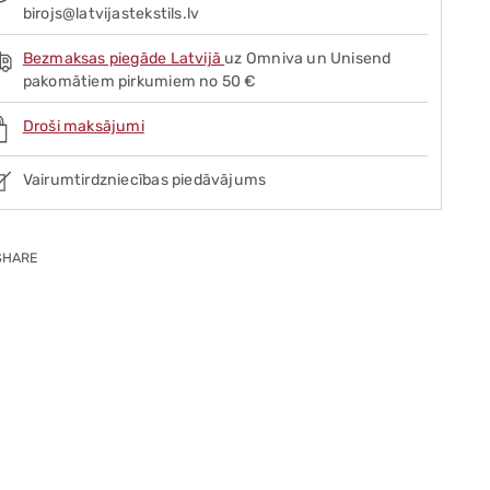
birojs@latvijastekstils.lv
Bezmaksas piegāde Latvijā
uz Omniva un Unisend
pakomātiem pirkumiem no 50 €
Droši maksājumi
Vairumtirdzniecības piedāvājums
SHARE
ing
duct
r