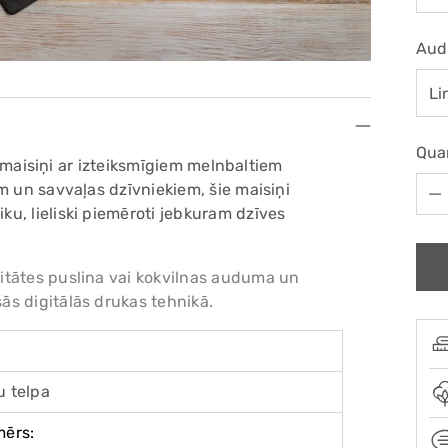
Aud
Qua
as maisiņi ar izteiksmīgiem melnbaltiem
Qua
m un savvaļas dzīvniekiem, šie maisiņi
u, lieliski piemēroti jebkuram dzīves
itātes puslina vai kokvilnas auduma un
s digitālās drukas tehnikā.
u telpa
mērs: