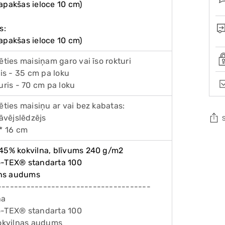
apakšas ieloce 10 cm)
s:
apakšas ieloce 10 cm)
lēties maisiņam garo vai īso rokturi
ris - 35 cm pa loku
turis - 70 cm pa loku
lēties maisiņu ar vai bez kabatas:
rāvējslēdzējs
 * 16 cm
Add
 45% kokvilna, blīvums 240 g/m2
pro
o-TEX® standarta 100
to
lins audums
you
-------------------------------------
cart
na
o-TEX® standarta 100
kokvilnas audums