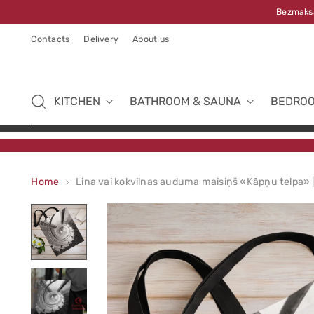
Bezmaksa
Contacts
Delivery
About us
KITCHEN
BATHROOM & SAUNA
BEDRO
Home
Lina vai kokvilnas auduma maisiņš «Kāpņu telpa» |