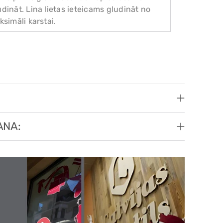
dināt. Lina lietas ieteicams gludināt no
ksimāli karstai.
ANA: