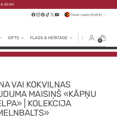
 € 50.00!
Currency
Timor-Leste (EUR €)
GIFTS
FLAGS & HERITAGE
FABRICS
NEW
0
INA VAI KOKVILNAS
UDUMA MAISIŅŠ «KĀPŅU
ELPA» | KOLEKCIJA
MELNBALTS»