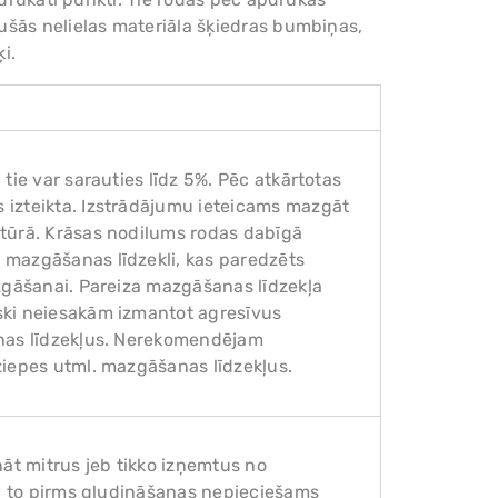
ušās nelielas materiāla šķiedras bumbiņas,
i.
tie var sarauties līdz 5%. Pēc atkārtotas
 izteikta. Izstrādājumu ieteicams mazgāt
tūrā. Krāsas nodilums rodas dabīgā
 mazgāšanas līdzekli, kas paredzēts
zgāšanai. Pareiza mazgāšanas līdzekļa
ski neiesakām izmantot agresīvus
anas līdzekļus. Nerekomendējam
ziepes utml. mazgāšanas līdzekļus.
nāt mitrus jeb tikko izņemtus no
s, to pirms gludināšanas nepieciešams