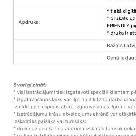
* tiešā digit
* drukāts uz
Apdruka:
FRIENDLY p
* druka ir a
Ražots Latvi
Cenā iekļaut
Svarīgi zināt:
* visi izstrādājumi tiek izgatavoti speciāli klient
* izgatavošanas laiks var ilgt no 3 līdz 10 darba di
izpildīt pēc iespējas ātrāk. Izgatavošanas ilgumu va
* izstrādājumu krāsu atveidojums ekrānā var atšķirtie
izskatīties gaišāks vai tumšāks;
* druka uz pelēka lina auduma izskatās tumšāk nekā
* uz lina izstrādājumiem var būt nelieli balti un nea