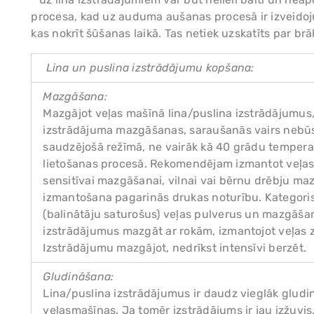
procesa, kad uz auduma aušanas procesā ir izveidoj
kas nokrīt šūšanas laikā. Tas netiek uzskatīts par brāķ
Lina un puslina izstrādājumu kopšana:
Mazgāšana:
Mazgājot veļas mašīnā lina/puslina izstrādājumus, 
izstrādājuma mazgāšanas, saraušanās vairs nebūs
saudzējošā režīmā, ne vairāk kā 40 grādu tempera
lietošanas procesā. Rekomendējam izmantot veļas
sensitīvai mazgāšanai, vilnai vai bērnu drēbju ma
izmantošana pagarinās drukas noturību. Kategori
(balinātāju saturošus) veļas pulverus un mazgāš
izstrādājumus mazgāt ar rokām, izmantojot veļas 
Izstrādājumu mazgājot, nedrīkst intensīvi berzēt.
Gludināšana:
Lina/puslina izstrādājumus ir daudz vieglāk gludi
veļasmašīnas. Ja tomēr izstrādājums ir jau izžuvi