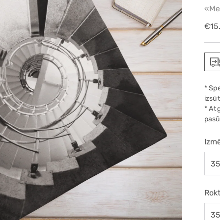
«Me
Reg
€15
pric
* Sp
izsūt
* At
pasū
Izmē
Rokt