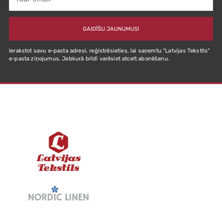
email
GAIDĪŠU JAUNUMUS!
Ierakstot savu e-pasta adresi, reģistrēsieties, lai saņemtu "Latvijas Tekstlls"
e-pasta ziņojumus. Jebkurā brīdī varēsiet atcelt abonēšanu.