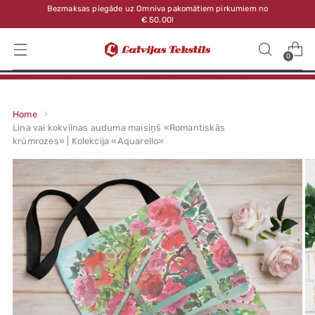
Bezmaksas piegāde uz Omniva pakomātiem pirkumiem no
€ 50.00!
0
Home
Lina vai kokvilnas auduma maisiņš «Romantiskās
krūmrozes» | Kolekcija «Aquarello»