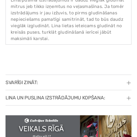
Lina/puslina izstrādājumus ir daudz vieglāk gludināt
mitrus jeb tikko izņemtus no veļasmašīnas. Ja tomēr
izstrādājums ir jau izžuvis, to pirms gludināšanas
nepieciešams pamatīgi samitrināt, tad to būs daudz
vieglāk izgludināt. Lina lietas ieteicams gludināt no
kreisās puses, turklāt gludināšanā ierīcei jābūt
maksimāli karstai.
SVARĪGI ZINĀT:
LINA UN PUSLINA IZSTRĀDĀJUMU KOPŠANA: