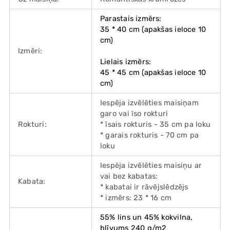
Parastais izmērs:
35 * 40 cm (apakšas ieloce 10
cm)
Izmēri:
Lielais izmērs:
45 * 45 cm (apakšas ieloce 10
cm)
Iespēja izvēlēties maisiņam
garo vai īso rokturi
Rokturi:
* īsais rokturis - 35 cm pa loku
* garais rokturis - 70 cm pa
loku
Iespēja izvēlēties maisiņu ar
vai bez kabatas:
Kabata:
* kabatai ir rāvējslēdzējs
* izmērs: 23 * 16 cm
55% lins un 45% kokvilna,
blīvums 240 g/m2