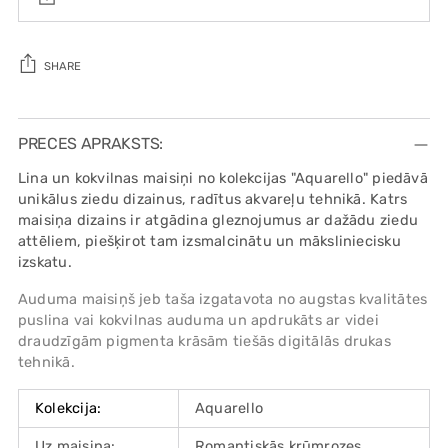
SHARE
Adding
product
PRECES APRAKSTS:
to
Lina un kokvilnas maisiņi no kolekcijas "Aquarello" piedāvā
your
unikālus ziedu dizainus, radītus akvareļu tehnikā. Katrs
cart
maisiņa dizains ir atgādina gleznojumus ar dažādu ziedu
attēliem, piešķirot tam izsmalcinātu un māksliniecisku
izskatu.
Auduma maisiņš jeb taša izgatavota no augstas kvalitātes
puslina vai kokvilnas auduma un apdrukāts ar videi
draudzīgām pigmenta krāsām tiešās digitālās drukas
tehnikā.
Kolekcija:
Aquarello
Uz maisiņa:
Romantiskās krūmrozes