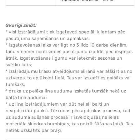
Svarīgi zināt:
* visi izstrādājumi tiek izgatavoti speciāli klientam pēc
pasūtījuma saņemšanas un apmaksas;
* izgatavošanas laiks var ilgt no 3 līdz 10 darba dienām,
taču vienmēr centīsimies pasūtījumu izpildīt pēc iespējas
ātrāk. Izgatavošanas ilgumu var ietekmēt sezonas un
svētku laiks;
* izstrādājumu krāsu atveidojums ekrānā var atšķirties no
uztveres, to aplūkojot tieši. Tas var izskatīties gaišāks vai
tumšāks;
* druka uz pelēka lina auduma izskatās tumšāk nekā uz
balta lina auduma;
* uz lina izstrādājumiem var būt nelieli balti un
neapdrukāti punkti. Tie rodas pēc apdrukas procesa, kad
uz auduma aušanas procesā ir izveidojušās nelielas
materiāla šķiedras bumbiņas, kas nokrīt šūšanas laikā. Tas
netiek uzskatīts par brāķi.