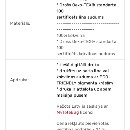
* Drošs Oeko-TEX® standarta
100
sertificēts lins audums
Materiāls:
------------------------------
------------------
100% kokvilna
* Drošs Oeko-TEX® standarta
100
sertificēts kokvilnas audums
* tiešā digitālā druka
* drukāts uz balta lina vai
kokvilnas auduma ar ECO-
Apdruka:
FRIENDLY pigmenta krāsām
* druka ir attēlota uz abām
maisiņa pusēm
Ražots Latvijā saskaņā ar
MyToteBag
licenci
Cenā iekļauts pievienotās
vērtības nodoklis - 21 %