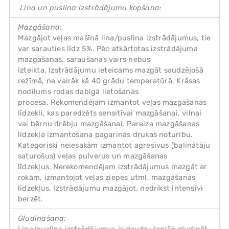
Lina un puslina izstrādājumu kopšana:
Mazgāšana:
Mazgājot veļas mašīnā lina/puslina izstrādājumus, tie
var sarauties līdz 5%. Pēc atkārtotas izstrādājuma
mazgāšanas, saraušanās vairs nebūs
izteikta. Izstrādājumu ieteicams mazgāt saudzējošā
režīmā, ne vairāk kā 40 grādu temperatūrā. Krāsas
nodilums rodas dabīgā lietošanas
procesā. Rekomendējam izmantot veļas mazgāšanas
līdzekli, kas paredzēts sensitīvai mazgāšanai, vilnai
vai bērnu drēbju mazgāšanai. Pareiza mazgāšanas
līdzekļa izmantošana pagarinās drukas noturību.
Kategoriski neiesakām izmantot agresīvus (balinātāju
saturošus) veļas pulverus un mazgāšanas
līdzekļus. Nerekomendējam izstrādājumus mazgāt ar
rokām, izmantojot veļas ziepes utml. mazgāšanas
līdzekļus. Izstrādājumu mazgājot, nedrīkst intensīvi
berzēt.
Gludināšana: