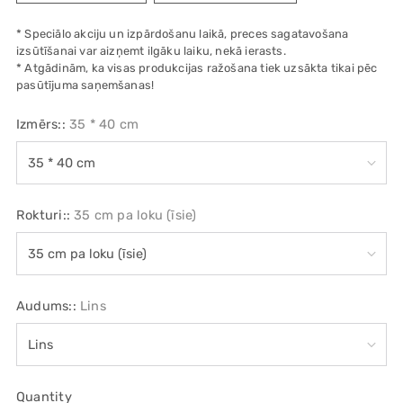
* Speciālo akciju un izpārdošanu laikā, preces sagatavošana
izsūtīšanai var aizņemt ilgāku laiku, nekā ierasts.
* Atgādinām, ka visas produkcijas ražošana tiek uzsākta tikai pēc
pasūtījuma saņemšanas!
Izmērs::
35 * 40 cm
Rokturi::
35 cm pa loku (īsie)
Audums::
Lins
Quantity