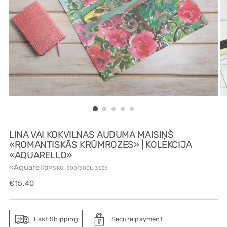
LINA VAI KOKVILNAS AUDUMA MAISIŅŠ
«ROMANTISKĀS KRŪMROZES» | KOLEKCIJA
«AQUARELLO»
«Aquarello»
SKU: 5001500L-3535
Regular
€15.40
price
Fast Shipping
Secure payment