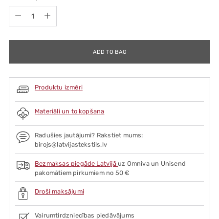
Quantity
ADD TO BAG
Produktu izmēri
Materiāli un to kopšana
Radušies jautājumi? Rakstiet mums:
birojs@latvijastekstils.lv
Bezmaksas piegāde Latvijā
uz Omniva un Unisend
pakomātiem pirkumiem no 50 €
Droši maksājumi
Vairumtirdzniecības piedāvājums