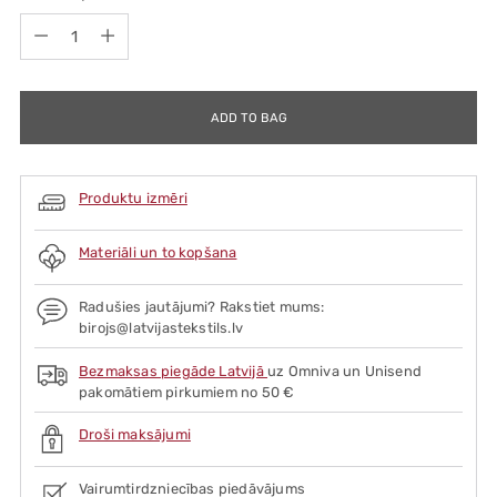
Quantity
ADD TO BAG
Produktu izmēri
Materiāli un to kopšana
Radušies jautājumi? Rakstiet mums:
birojs@latvijastekstils.lv
Bezmaksas piegāde Latvijā
uz Omniva un Unisend
pakomātiem pirkumiem no 50 €
Droši maksājumi
Vairumtirdzniecības piedāvājums