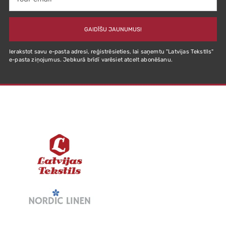
email
GAIDĪŠU JAUNUMUS!
Ierakstot savu e-pasta adresi, reģistrēsieties, lai saņemtu "Latvijas Tekstlls"
e-pasta ziņojumus. Jebkurā brīdī varēsiet atcelt abonēšanu.