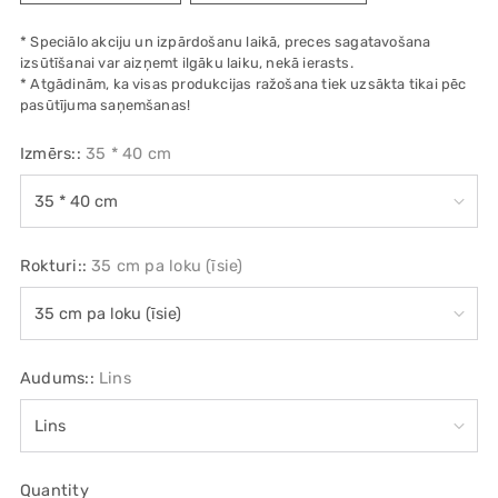
* Speciālo akciju un izpārdošanu laikā, preces sagatavošana
izsūtīšanai var aizņemt ilgāku laiku, nekā ierasts.
* Atgādinām, ka visas produkcijas ražošana tiek uzsākta tikai pēc
pasūtījuma saņemšanas!
Izmērs::
35 * 40 cm
Rokturi::
35 cm pa loku (īsie)
Audums::
Lins
Quantity