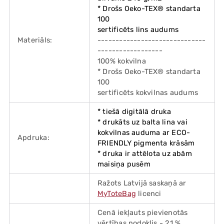
* Drošs Oeko-TEX® standarta
100
sertificēts lins audums
Materiāls:
------------------------------
------------------
100% kokvilna
* Drošs Oeko-TEX® standarta
100
sertificēts kokvilnas audums
* tiešā digitālā druka
* drukāts uz balta lina vai
kokvilnas auduma ar ECO-
Apdruka:
FRIENDLY pigmenta krāsām
* druka ir attēlota uz abām
maisiņa pusēm
Ražots Latvijā saskaņā ar
MyToteBag
licenci
Cenā iekļauts pievienotās
vērtības nodoklis - 21 %