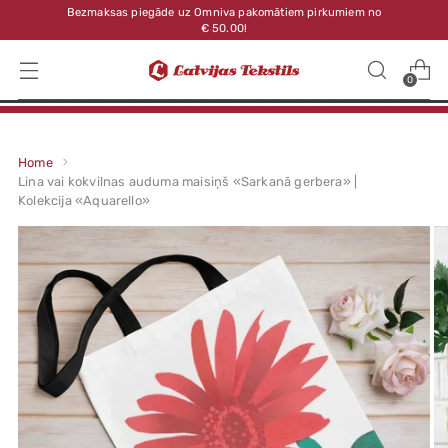
Bezmaksas piegāde uz Omniva pakomātiem pirkumiem no
€ 50.00!
0
Home
Lina vai kokvilnas auduma maisiņš «Sarkanā gerbera» |
Kolekcija «Aquarello»