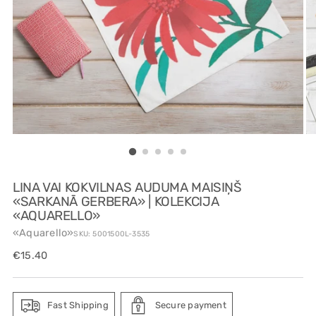
LINA VAI KOKVILNAS AUDUMA MAISIŅŠ
«SARKANĀ GERBERA» | KOLEKCIJA
«AQUARELLO»
«Aquarello»
SKU: 5001500L-3535
Regular
€15.40
price
Fast Shipping
Secure payment