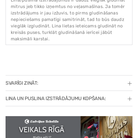
Lina/puslina izstrādājumus ir daudz vieglāk gludināt
mitrus jeb tikko izņemtus no veļasmašīnas. Ja tomēr
izstrādājums ir jau izžuvis, to pirms gludināšanas
nepieciešams pamatīgi samitrināt, tad to būs daudz
vieglāk izgludināt. Lina lietas ieteicams gludināt no
kreisās puses, turklāt gludināšanā ierīcei jābūt
maksimāli karstai.
SVARĪGI ZINĀT:
LINA UN PUSLINA IZSTRĀDĀJUMU KOPŠANA: