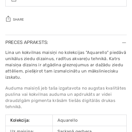
SHARE
Adding
product
PRECES APRAKSTS:
to
Lina un kokvilnas maisiņi no kolekcijas "Aquarello" piedāvā
your
unikālus ziedu dizainus, radītus akvareļu tehnikā. Katrs
cart
maisiņa dizains ir atgādina gleznojumus ar dažādu ziedu
attēliem, piešķirot tam izsmalcinātu un māksliniecisku
izskatu.
Auduma maisiņš jeb taša izgatavota no augstas kvalitātes
puslina vai kokvilnas auduma un apdrukāts ar videi
draudzīgām pigmenta krāsām tiešās digitālās drukas
tehnikā.
Kolekcija:
Aquarello
Uz maisiņa:
Sarkanā gerbera