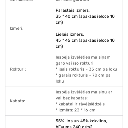
Parastais izmērs:
35 * 40 cm (apakšas ieloce 10
cm)
Izmēri:
Lielais izmērs:
45 * 45 cm (apakšas ieloce 10
cm)
Iespēja izvēlēties maisiņam
garo vai īso rokturi
Rokturi:
* īsais rokturis - 35 cm pa loku
* garais rokturis - 70 cm pa
loku
Iespēja izvēlēties maisiņu ar
vai bez kabatas:
Kabata:
* kabatai ir rāvējslēdzējs
* izmērs: 23 * 16 cm
55% lins un 45% kokvilna,
blīvums 240 g/m2