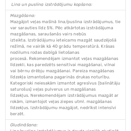
Lina un puslina izstrādājumu kopšana:
Mazgāšana:
Mazgājot veļas mašīnā lina/puslina izstrādājumus, tie
var sarauties līdz 5%. Pēc atkārtotas izstrādājuma
mazgāšanas, saraušanās vairs nebūs
izteikta. Izstrādājumu ieteicams mazgāt saudzējošā
režīmā, ne vairāk kā 40 grādu temperatūrā. Krāsas
nodilums rodas dabīgā lietošanas
procesā. Rekomendējam izmantot veļas mazgāšanas
līdzekli, kas paredzēts sensitīvai mazgāšanai, vilnai
vai bērnu drēbju mazgāšanai. Pareiza mazgāšanas
līdzekļa izmantošana pagarinās drukas noturību.
Kategoriski neiesakām izmantot agresīvus (balinātāju
saturošus) veļas pulverus un mazgāšanas
līdzekļus. Nerekomendējam izstrādājumus mazgāt ar
rokām, izmantojot veļas ziepes utml. mazgāšanas
līdzekļus. Izstrādājumu mazgājot, nedrīkst intensīvi
berzēt.
Gludināšana: