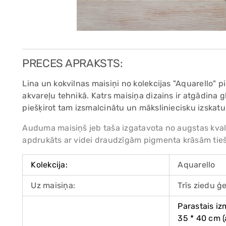
PRECES APRAKSTS:
Lina un kokvilnas maisiņi no kolekcijas "Aquarello" p
akvareļu tehnikā. Katrs maisiņa dizains ir atgādina 
piešķirot tam izsmalcinātu un māksliniecisku izskatu
Auduma maisiņš jeb taša izgatavota no augstas kval
apdrukāts ar videi draudzīgām pigmenta krāsām tiešā
Kolekcija:
Aquarello
Uz maisiņa:
Trīs ziedu ģ
Parastais iz
35 * 40 cm (