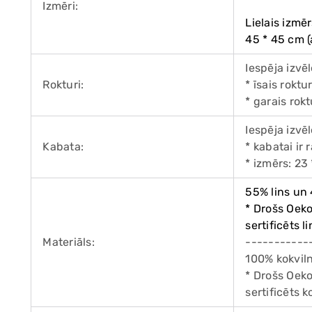
Izmēri:
Lielais izmēr
45 * 45 cm (
Iespēja izvē
Rokturi:
* īsais roktu
* garais rok
Iespēja izvē
Kabata:
* kabatai ir 
* izmērs: 23
55% lins un
* Drošs Oek
sertificēts 
Materiāls:
-----------
100% kokvil
* Drošs Oek
sertificēts 