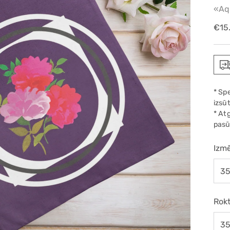
«Aq
Reg
€15
pric
* Sp
izsūt
* At
pasū
Izmē
Rokt