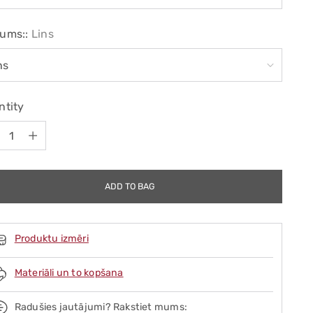
ums::
Lins
ntity
ntity
ADD TO BAG
Produktu izmēri
Materiāli un to kopšana
Radušies jautājumi? Rakstiet mums: