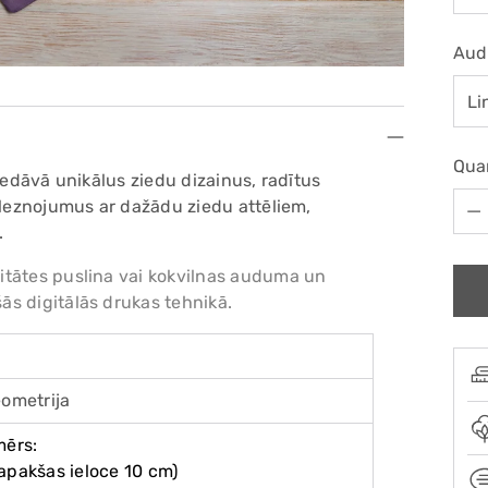
Aud
Qua
iedāvā unikālus ziedu dizainus, radītus
Qua
gleznojumus ar dažādu ziedu attēliem,
.
itātes puslina vai kokvilnas auduma un
s digitālās drukas tehnikā.
eometrija
mērs:
apakšas ieloce 10 cm)