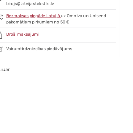
birojs@latvijastekstils.lv
Bezmaksas piegāde Latvijā
uz Omniva un Unisend
pakomātiem pirkumiem no 50 €
Droši maksājumi
Vairumtirdzniecības piedāvājums
SHARE
ing
duct
r