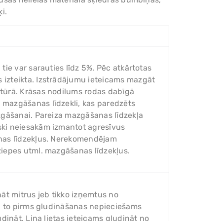
i.
tie var sarauties līdz 5%. Pēc atkārtotas
 izteikta. Izstrādājumu ieteicams mazgāt
tūrā. Krāsas nodilums rodas dabīgā
 mazgāšanas līdzekli, kas paredzēts
zgāšanai. Pareiza mazgāšanas līdzekļa
ski neiesakām izmantot agresīvus
anas līdzekļus. Nerekomendējam
ziepes utml. mazgāšanas līdzekļus.
nāt mitrus jeb tikko izņemtus no
s, to pirms gludināšanas nepieciešams
dināt. Lina lietas ieteicams gludināt no