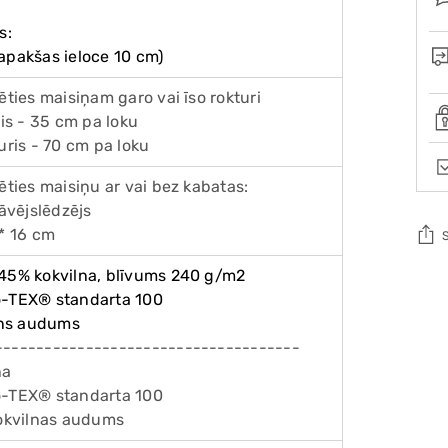
s:
apakšas ieloce 10 cm)
lēties maisiņam garo vai īso rokturi
ris - 35 cm pa loku
turis - 70 cm pa loku
lēties maisiņu ar vai bez kabatas:
rāvējslēdzējs
 * 16 cm
 45% kokvilna, blīvums 240 g/m2
Add
o-TEX® standarta 100
pro
lins audums
to
-------------------------------------
you
na
cart
o-TEX® standarta 100
kokvilnas audums