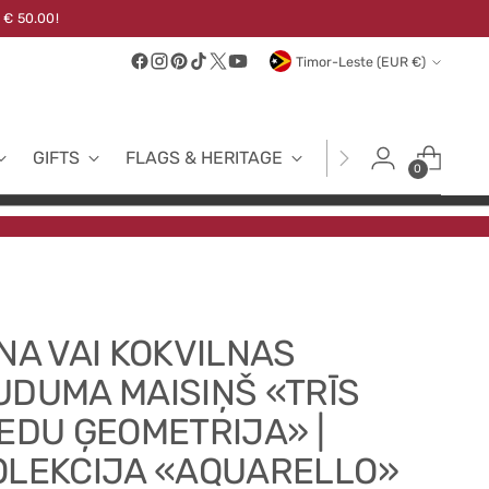
 € 50.00!
Currency
Timor-Leste (EUR €)
GIFTS
FLAGS & HERITAGE
FABRICS
NEW
0
INA VAI KOKVILNAS
UDUMA MAISIŅŠ «TRĪS
IEDU ĢEOMETRIJA» |
OLEKCIJA «AQUARELLO»