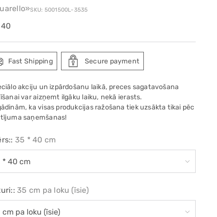
uarello»
SKU: 5001500L-3535
ular
.40
e
Fast Shipping
Secure payment
eciālo akciju un izpārdošanu laikā, preces sagatavošana
īšanai var aizņemt ilgāku laiku, nekā ierasts.
gādinām, ka visas produkcijas ražošana tiek uzsākta tikai pēc
tījuma saņemšanas!
rs::
35 * 40 cm
uri::
35 cm pa loku (īsie)