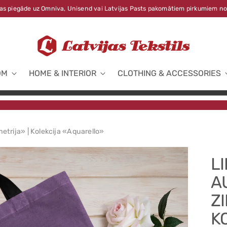
s piegāde uz Omniva, Unisend vai Latvijas Pasts pakomātiem pirkumiem no
OM
HOME & INTERIOR
CLOTHING & ACCESSORIES
etrija» | Kolekcija «Aquarello»
L
A
Z
K