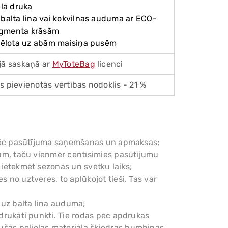
ālā druka
 balta lina vai kokvilnas auduma ar ECO-
igmenta krāsām
ttēlota uz abām maisiņa pusēm
jā saskaņā ar
MyToteBag
licenci
s pievienotās vērtības nodoklis - 21 %
am pēc pasūtījuma saņemšanas un apmaksas;
enām, taču vienmēr centīsimies pasūtījumu
r ietekmēt sezonas un svētku laiks;
s no uztveres, to aplūkojot tieši. Tas var
 uz balta lina auduma;
pdrukāti punkti. Tie rodas pēc apdrukas
ušās nelielas materiāla šķiedras bumbiņas,