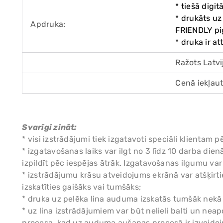
* tiešā digit
* drukāts uz
Apdruka:
FRIENDLY p
* druka ir a
Ražots Latvi
Cenā iekļaut
Svarīgi zināt:
* visi izstrādājumi tiek izgatavoti speciāli klient
* izgatavošanas laiks var ilgt no 3 līdz 10 darba di
izpildīt pēc iespējas ātrāk. Izgatavošanas ilgumu va
* izstrādājumu krāsu atveidojums ekrānā var atšķirtie
izskatīties gaišāks vai tumšāks;
* druka uz pelēka lina auduma izskatās tumšāk nekā
* uz lina izstrādājumiem var būt nelieli balti un nea
procesa, kad uz auduma aušanas procesā ir izveidoj