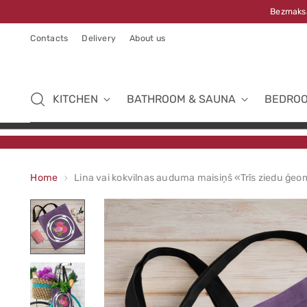
Bezmaksa
Contacts
Delivery
About us
KITCHEN
BATHROOM & SAUNA
BEDRO
Home
Lina vai kokvilnas auduma maisiņš «Trīs ziedu ģeom