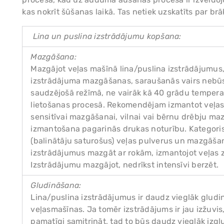
kas nokrīt šūšanas laikā. Tas netiek uzskatīts par brāķ
Lina un puslina izstrādājumu kopšana:
Mazgāšana:
Mazgājot veļas mašīnā lina/puslina izstrādājumus, 
izstrādājuma mazgāšanas, saraušanās vairs nebūs
saudzējošā režīmā, ne vairāk kā 40 grādu tempera
lietošanas procesā. Rekomendējam izmantot veļas
sensitīvai mazgāšanai, vilnai vai bērnu drēbju ma
izmantošana pagarinās drukas noturību. Kategori
(balinātāju saturošus) veļas pulverus un mazgāš
izstrādājumus mazgāt ar rokām, izmantojot veļas 
Izstrādājumu mazgājot, nedrīkst intensīvi berzēt.
Gludināšana:
Lina/puslina izstrādājumus ir daudz vieglāk gludi
veļasmašīnas. Ja tomēr izstrādājums ir jau izžuvi
pamatīgi samitrināt, tad to būs daudz vieglāk izglu