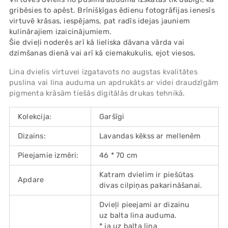
your
gribēsies to apēst. Brīnišķīgas ēdienu fotogrāfijas ienesīs
cart
virtuvē krāsas, iespējams, pat radīs idejas jauniem
kulinārajiem izaicinājumiem.
Šie dvieļi noderēs arī kā lieliska dāvana vārda vai
dzimšanas dienā vai arī kā ciemakukulis, ejot viesos.
Lina dvielis virtuvei izgatavots no augstas kvalitātes
puslina vai lina auduma un apdrukāts ar videi draudzīgām
pigmenta krāsām tiešās digitālās drukas tehnikā.
Kolekcija:
Garšīgi
Dizains:
Lavandas kēkss ar mellenēm
Pieejamie izmēri:
46 * 70 cm
Katram dvielim ir piešūtas
Apdare
divas cilpiņas pakarināšanai.
Dvieļi pieejami ar dizainu
uz balta lina auduma.
* ja uz balta lina