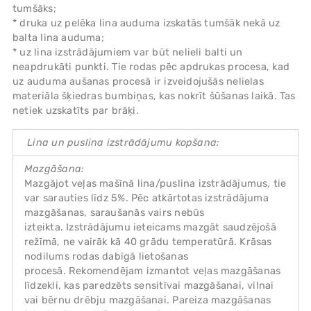
tumšāks;
* druka uz pelēka lina auduma izskatās tumšāk nekā uz
balta lina auduma;
* uz lina izstrādājumiem var būt nelieli balti un
neapdrukāti punkti. Tie rodas pēc apdrukas procesa, kad
uz auduma aušanas procesā ir izveidojušās nelielas
materiāla šķiedras bumbiņas, kas nokrīt šūšanas laikā. Tas
netiek uzskatīts par brāķi.
Lina un puslina izstrādājumu kopšana:
Mazgāšana:
Mazgājot veļas mašīnā lina/puslina izstrādājumus, tie
var sarauties līdz 5%. Pēc atkārtotas izstrādājuma
mazgāšanas, saraušanās vairs nebūs
izteikta. Izstrādājumu ieteicams mazgāt saudzējošā
režīmā, ne vairāk kā 40 grādu temperatūrā. Krāsas
nodilums rodas dabīgā lietošanas
procesā. Rekomendējam izmantot veļas mazgāšanas
līdzekli, kas paredzēts sensitīvai mazgāšanai, vilnai
vai bērnu drēbju mazgāšanai. Pareiza mazgāšanas