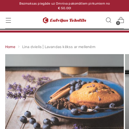
Bezmaksas piegāde uz Omniva pakomātiem pirkumiem no
€ 50.00!
0
Home
Lina dvielis | Lavandas kēkss ar mellenēm