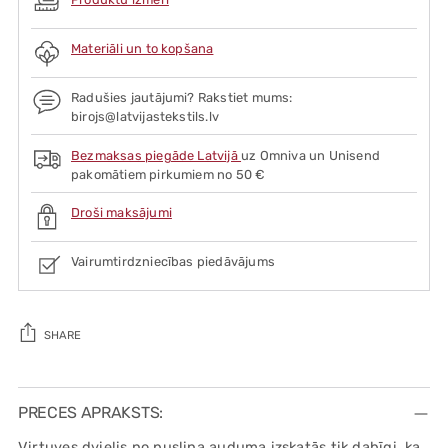
Materiāli un to kopšana
Radušies jautājumi? Rakstiet mums:
birojs@latvijastekstils.lv
Bezmaksas piegāde Latvijā
uz Omniva un Unisend
pakomātiem pirkumiem no 50 €
Droši maksājumi
Vairumtirdzniecības piedāvājums
SHARE
Adding
product
PRECES APRAKSTS:
to
Virtuves dvielis no puslina auduma izskatās tik dabīgi, ka