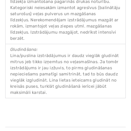
līdzekļa izmantošana pagarinās drukas noturību.
Kategoriski neiesakām izmantot agresīvus (balinātāju
saturošus) veļas pulverus un mazgāšanas
līdzekļus. Nerekomendējam izstrādājumus mazgāt ar
rokām, izmantojot veļas ziepes utml. mazgāšanas
līdzekļus. Izstrādājumu mazgājot, nedrīkst intensīvi
berzēt.
Gludināšana:
Lina/puslina izstrādājumus ir daudz vieglāk gludināt
mitrus jeb tikko izņemtus no veļasmašīnas. Ja tomēr
izstrādājums ir jau izžuvis, to pirms gludināšanas
nepieciešams pamatīgi samitrināt, tad to būs daudz
vieglāk izgludināt. Lina lietas ieteicams gludināt no
kreisās puses, turklāt gludināšanā ierīcei jābūt
maksimāli karstai.