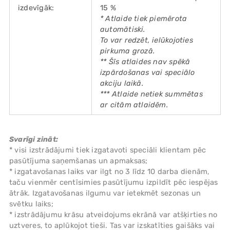
izdevīgāk:
15 %
* Atlaide tiek piemērota
automātiski.
To var redzēt, ielūkojoties
pirkuma grozā.
** Šīs atlaides nav spēkā
izpārdošanas vai speciālo
akciju laikā.
*** Atlaide netiek summētas
ar citām atlaidēm.
Svarīgi zināt:
* visi izstrādājumi tiek izgatavoti speciāli klientam pēc
pasūtījuma saņemšanas un apmaksas;
* izgatavošanas laiks var ilgt no 3 līdz 10 darba dienām,
taču vienmēr centīsimies pasūtījumu izpildīt pēc iespējas
ātrāk. Izgatavošanas ilgumu var ietekmēt sezonas un
svētku laiks;
* izstrādājumu krāsu atveidojums ekrānā var atšķirties no
uztveres, to aplūkojot tieši. Tas var izskatīties gaišāks vai