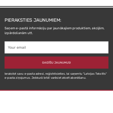
PIERAKSTIES JAUNUMIEM:
Saņem e-pastā informāciju par jaunākajiem produktiem, akcijām,
izpārdošanām utt.
Your
email
GAIDĪŠU JAUNUMUS!
Ierakstot savu e-pasta adresi, reģistrēsieties, lai saņemtu "Latvijas Tekstlls"
e-pasta ziņojumus. Jebkurā brīdī varēsiet atcelt abonēšanu.