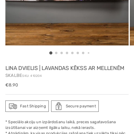
LINA DVIELIS | LAVANDAS KĒKSS AR MELLENĒM
SKALBE
SKU: 410204
Regular
€8.90
price
Fast Shipping
Secure payment
* Speciālo akciju un izpārdošanu laikā, preces sagatavošana
izsūtīšanai var aizņemt ilgāku laiku, nekā ierasts.
* Atgādinām, ka visas produkcijas ražošana tiek uzsākta tikai pēc