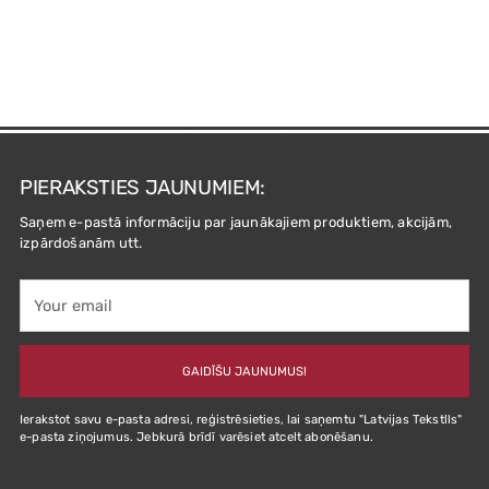
PIERAKSTIES JAUNUMIEM:
Saņem e-pastā informāciju par jaunākajiem produktiem, akcijām,
izpārdošanām utt.
Your
email
GAIDĪŠU JAUNUMUS!
Ierakstot savu e-pasta adresi, reģistrēsieties, lai saņemtu "Latvijas Tekstlls"
e-pasta ziņojumus. Jebkurā brīdī varēsiet atcelt abonēšanu.