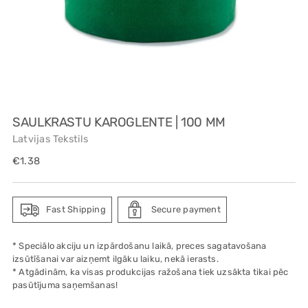
SAULKRASTU KAROGLENTE | 100 MM
Latvijas Tekstils
Regular
€1.38
price
Fast Shipping
Secure payment
* Speciālo akciju un izpārdošanu laikā, preces sagatavošana
izsūtīšanai var aizņemt ilgāku laiku, nekā ierasts.
* Atgādinām, ka visas produkcijas ražošana tiek uzsākta tikai pēc
pasūtījuma saņemšanas!