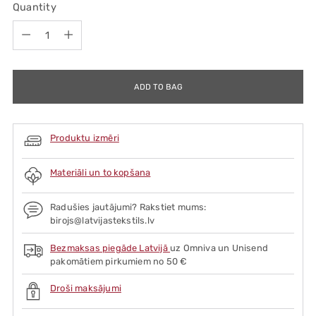
Quantity
Quantity
ADD TO BAG
Produktu izmēri
Materiāli un to kopšana
Radušies jautājumi? Rakstiet mums:
birojs@latvijastekstils.lv
Bezmaksas piegāde Latvijā
uz Omniva un Unisend
pakomātiem pirkumiem no 50 €
Droši maksājumi