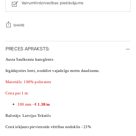
Vairumtirdzniecības piedāvājums
SHARE
Adding
product
PRECES APRAKSTS:
to
Austa Saulkrastu karoglente.
your
cart
Iegādajoties lenti, norādiet vajadzīgo metru daudzumu.
Materiāls: 100% poliesters
Cena par 1 m:
100 mm -
€ 1.38/m
Ražotājs: Latvijas Tekstils
Cenā iekļauts pievienotās vērtības nodoklis - 21%