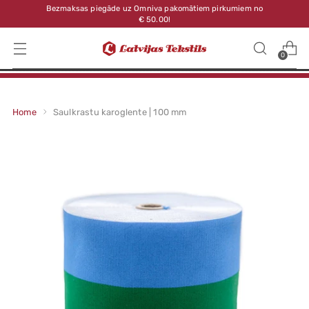
Bezmaksas piegāde uz Omniva pakomātiem pirkumiem no
€ 50.00!
0
Home
Saulkrastu karoglente | 100 mm