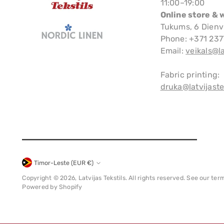
11:00–19:00
Online store & 
Tukums, 6 Dienv
Phone: +371 23
Email:
veikals@la
Fabric printing:
druka@latvijastek
Timor-Leste (EUR €)
Currency
Copyright © 2026,
Latvijas Tekstils
. All rights reserved. See our ter
Powered by Shopify