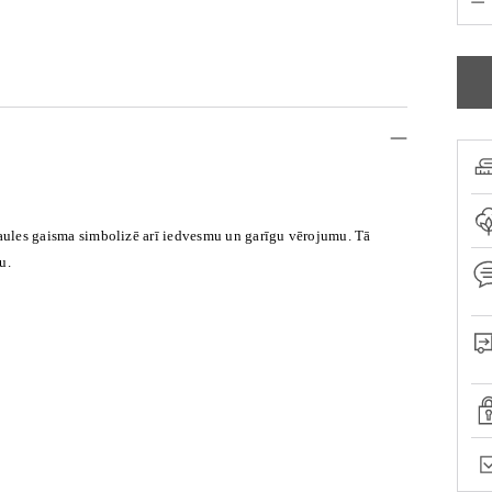
aules gaisma simbolizē arī
iedvesmu un garīgu vērojumu. Tā
bu.