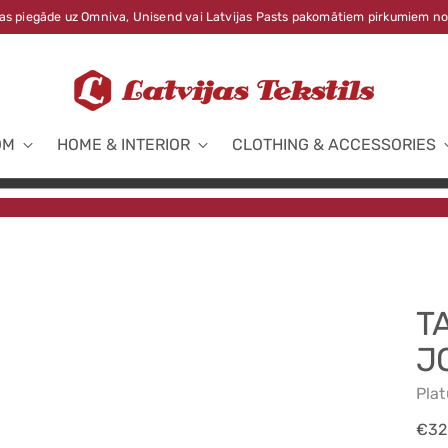
s piegāde uz Omniva, Unisend vai Latvijas Pasts pakomātiem pirkumiem no
OM
HOME & INTERIOR
CLOTHING & ACCESSORIES
T
J
Pla
Reg
€32