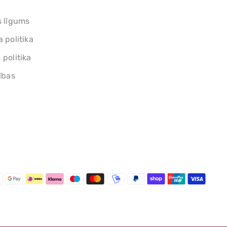
s līgums
 politika
politika
ības