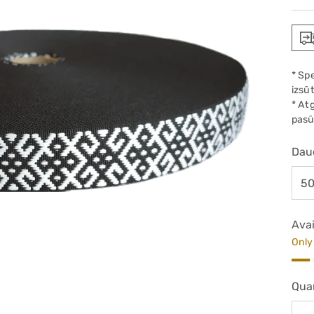
pric
* Sp
izsūt
* At
pasū
Dau
Avai
Only 
Qua
Qua