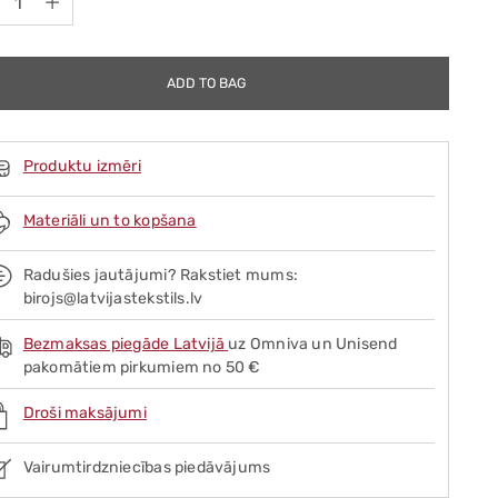
ADD TO BAG
Produktu izmēri
Materiāli un to kopšana
Radušies jautājumi? Rakstiet mums:
birojs@latvijastekstils.lv
Bezmaksas piegāde Latvijā
uz Omniva un Unisend
pakomātiem pirkumiem no 50 €
Droši maksājumi
Vairumtirdzniecības piedāvājums