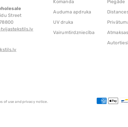
Komanda
Piegāde
wholesale
Auduma apdruka
Distance
idu Street
778800
UV druka
Privātuma
tvijastekstils.lv
Vairumtirdzniecība
Atmaksas 
Autorties
stils.lv
ms of use and privacy notice.