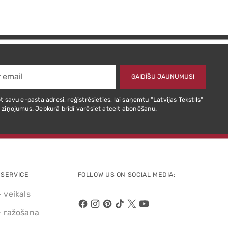
GAIDĪŠU JAUNUMUS!
t savu e-pasta adresi, reģistrēsieties, lai saņemtu "Latvijas Tekstlls"
 ziņojumus. Jebkurā brīdī varēsiet atcelt abonēšanu.
SERVICE
FOLLOW US ON SOCIAL MEDIA:
- veikals
- ražošana