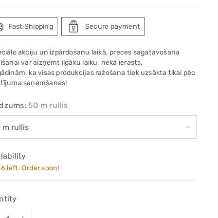
e
Fast Shipping
Secure payment
eciālo akciju un izpārdošanu laikā, preces sagatavošana
īšanai var aizņemt ilgāku laiku, nekā ierasts.
gādinām, ka visas produkcijas ražošana tiek uzsākta tikai pēc
tījuma saņemšanas!
dzums:
50 m rullis
lability
6 left. Order soon!
ntity
ntity