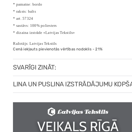
* pamatne: bordo
* raksts: balts
* art. 57324
* sastāvs: 100% poliesters
* dizaina izstrāde «Latvijas Tekstils»
Ražotājs: Latvijas Tekstils
Cenā iekļauts pievienotās vērtības nodoklis - 21%
SVARĪGI ZINĀT:
LINA UN PUSLINA IZSTRĀDĀJUMU KOPŠ