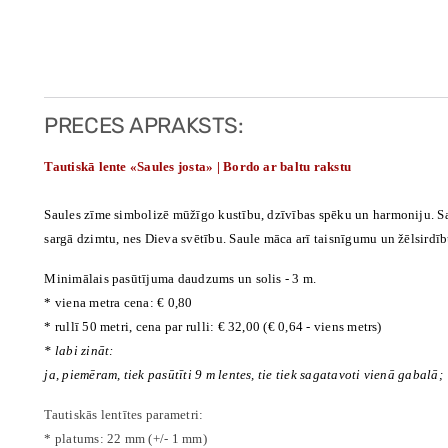
PRECES APRAKSTS:
Tautiskā lente «Saules josta» | Bordo ar baltu rakstu
Saules zīme simbolizē mūžīgo kustību, dzīvības spēku un harmoniju.
S
sargā dzimtu, nes Dieva svētību. Saule māca arī taisnīgumu un žēlsirdī
Minimālais pasūtījuma daudzums un solis - 3 m.
* viena metra cena: € 0,80
* rullī 50 metri, cena par rulli: € 32,00 (€ 0,64 - viens metrs)
* labi zināt:
ja, piemēram, tiek pasūtīti 9 m lentes, tie tiek sagatavoti vienā gabalā;
Tautiskās lentītes parametri:
* platums: 22 mm (+/- 1 mm)