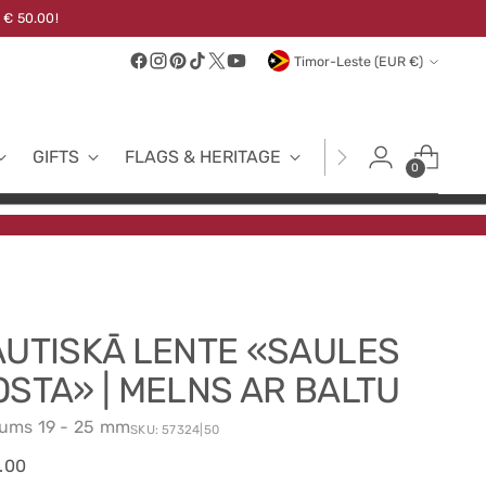
 € 50.00!
Currency
Timor-Leste (EUR €)
GIFTS
FLAGS & HERITAGE
FABRICS
NEW
0
AUTISKĀ LENTE «SAULES
OSTA» | MELNS AR BALTU
tums 19 - 25 mm
SKU: 57324|50
ular
.00