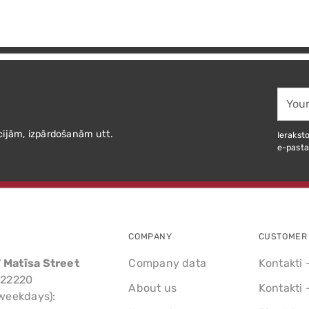
Your
email
cijām, izpārdošanām utt.
Ieraksto
e-pasta
COMPANY
CUSTOMER 
7 Matīsa Street
Company data
Kontakti 
522220
About us
Kontakti 
weekdays):